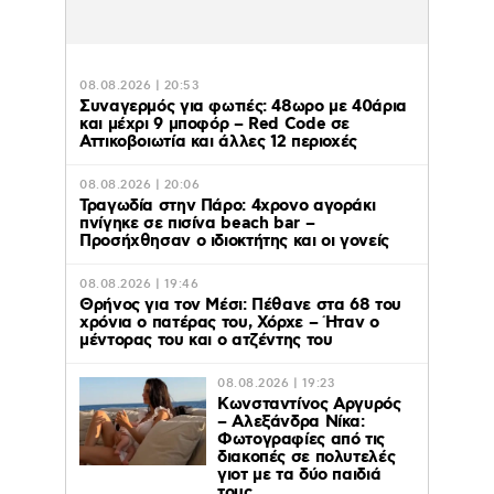
08.08.2026 | 20:53
Συναγερμός για φωτιές: 48ωρο με 40άρια
και μέχρι 9 μποφόρ – Red Code σε
Αττικοβοιωτία και άλλες 12 περιοχές
08.08.2026 | 20:06
Τραγωδία στην Πάρο: 4χρονο αγοράκι
πνίγηκε σε πισίνα beach bar –
Προσήχθησαν ο ιδιοκτήτης και οι γονείς
08.08.2026 | 19:46
Θρήνος για τον Μέσι: Πέθανε στα 68 του
χρόνια ο πατέρας του, Χόρχε – Ήταν ο
μέντορας του και ο ατζέντης του
08.08.2026 | 19:23
Κωνσταντίνος Αργυρός
– Αλεξάνδρα Νίκα:
Φωτογραφίες από τις
διακοπές σε πολυτελές
γιοτ με τα δύο παιδιά
τους