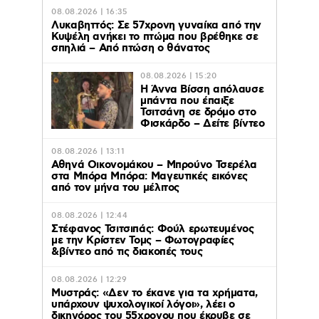
08.08.2026 | 16:35
Λυκαβηττός: Σε 57χρονη γυναίκα από την
Κυψέλη ανήκει το πτώμα που βρέθηκε σε
σπηλιά – Από πτώση ο θάνατος
08.08.2026 | 15:20
Η Άννα Βίσση απόλαυσε
μπάντα που έπαιξε
Τσιτσάνη σε δρόμο στο
Φισκάρδο – Δείτε βίντεο
08.08.2026 | 13:11
Αθηνά Οικονομάκου – Μπρούνο Τσερέλα
στα Μπόρα Μπόρα: Mαγευτικές εικόνες
από τον μήνα του μέλιτος
08.08.2026 | 12:44
Στέφανος Τσιτσιπάς: Φούλ ερωτευμένος
με την Κρίστεν Τομς – Φωτογραφίες
&βίντεο από τις διακοπές τους
08.08.2026 | 12:29
Μυστράς: «Δεν το έκανε για τα χρήματα,
υπάρχουν ψυχολογικοί λόγοι», λέει ο
δικηγόρος του 55χρονου που έκρυβε σε