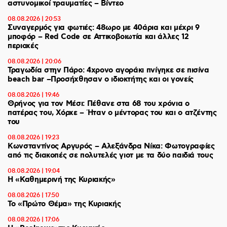
αστυνομικοί τραυματίες – Βίντεο
08.08.2026 | 20:53
Συναγερμός για φωτιές: 48ωρο με 40άρια και μέχρι 9
μποφόρ – Red Code σε Αττικοβοιωτία και άλλες 12
περιοχές
08.08.2026 | 20:06
Τραγωδία στην Πάρο: 4χρονο αγοράκι πνίγηκε σε πισίνα
beach bar –Προσήχθησαν ο ιδιοκτήτης και οι γονείς
08.08.2026 | 19:46
Θρήνος για τον Μέσι: Πέθανε στα 68 του χρόνια ο
πατέρας του, Χόρχε – Ήταν ο μέντορας του και ο ατζέντης
του
08.08.2026 | 19:23
Κωνσταντίνος Αργυρός – Αλεξάνδρα Νίκα: Φωτογραφίες
από τις διακοπές σε πολυτελές γιοτ με τα δύο παιδιά τους
08.08.2026 | 19:04
H «Καθημερινή της Κυριακής»
08.08.2026 | 17:50
Το «Πρώτο Θέμα» της Κυριακής
08.08.2026 | 17:06