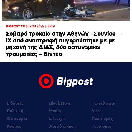
BIGPOST TV
|
09.08.2026 | 00:19
Σοβαρό τροχαίο στην Αθηνών –Σουνίου –
ΙΧ από αναστροφή συγκρούστηκε με με
μηχανή της ΔΙΑΣ, δύο αστυνομικοί
τραυματίες – Βίντεο
Ειδήσεις
Black Hole
Τεχνολογία
Πολιτική
Media
Viral
Οικονομία
Lifestyle
Πολιτισμός
Κόσμος
Αυτοδιοίκηση
Τουρισμός