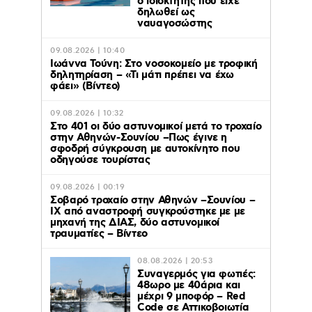
ο ιδιοκτήτης που είχε
δηλωθεί ως
ναυαγοσώστης
09.08.2026 | 10:40
Ιωάννα Τούνη: Στο νοσοκομείο με τροφική
δηλητηρίαση – «Τι μάτι πρέπει να έχω
φάει» (Βίντεο)
09.08.2026 | 10:32
Στο 401 οι δύο αστυνομικοί μετά το τροχαίο
στην Αθηνών-Σουνίου –Πως έγινε η
σφοδρή σύγκρουση με αυτοκίνητο που
οδηγούσε τουρίστας
09.08.2026 | 00:19
Σοβαρό τροχαίο στην Αθηνών –Σουνίου –
ΙΧ από αναστροφή συγκρούστηκε με με
μηχανή της ΔΙΑΣ, δύο αστυνομικοί
τραυματίες – Βίντεο
08.08.2026 | 20:53
Συναγερμός για φωτιές:
48ωρο με 40άρια και
μέχρι 9 μποφόρ – Red
Code σε Αττικοβοιωτία