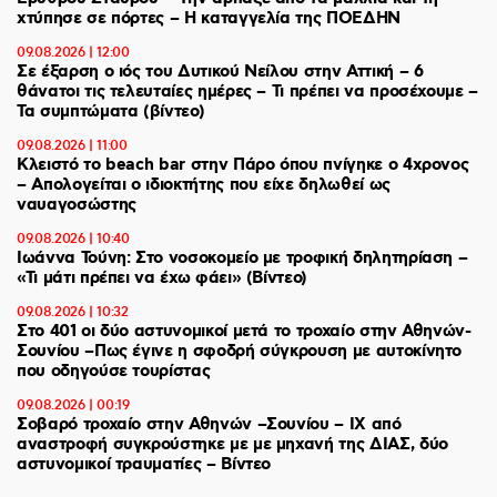
χτύπησε σε πόρτες – Η καταγγελία της ΠΟΕΔΗΝ
09.08.2026 | 12:00
Σε έξαρση ο ιός του Δυτικού Νείλου στην Αττική – 6
θάνατοι τις τελευταίες ημέρες – Τι πρέπει να προσέχουμε –
Τα συμπτώματα (βίντεο)
09.08.2026 | 11:00
Κλειστό το beach bar στην Πάρο όπου πνίγηκε ο 4χρονος
– Απολογείται ο ιδιοκτήτης που είχε δηλωθεί ως
ναυαγοσώστης
09.08.2026 | 10:40
Ιωάννα Τούνη: Στο νοσοκομείο με τροφική δηλητηρίαση –
«Τι μάτι πρέπει να έχω φάει» (Βίντεο)
09.08.2026 | 10:32
Στο 401 οι δύο αστυνομικοί μετά το τροχαίο στην Αθηνών-
Σουνίου –Πως έγινε η σφοδρή σύγκρουση με αυτοκίνητο
που οδηγούσε τουρίστας
09.08.2026 | 00:19
Σοβαρό τροχαίο στην Αθηνών –Σουνίου – ΙΧ από
αναστροφή συγκρούστηκε με με μηχανή της ΔΙΑΣ, δύο
αστυνομικοί τραυματίες – Βίντεο