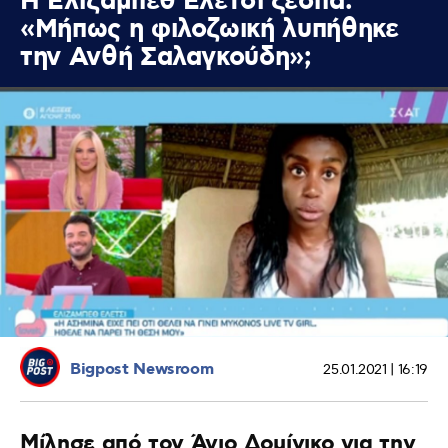
Η Ελίζαμπεθ Ελέτσι ξεσπά:
«Μήπως η φιλοζωική λυπήθηκε
την Ανθή Σαλαγκούδη»;
Bigpost Newsroom
25.01.2021 | 16:19
Μίλησε από τον Άγιο Δομίνικο για την