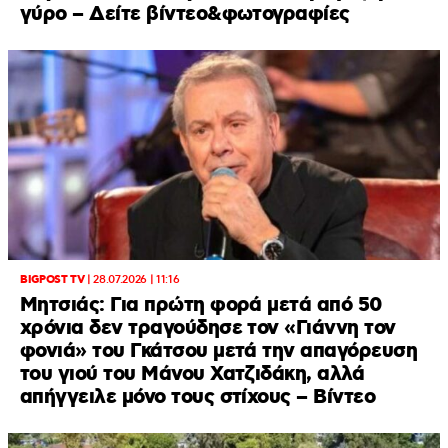
γύρο – Δείτε βίντεο&φωτογραφίες
BIGPOST TV
|
28.07.2026 | 11:16
Μητσιάς: Για πρώτη φορά μετά από 50
χρόνια δεν τραγούδησε τον «Γιάννη τον
φονιά» του Γκάτσου μετά την απαγόρευση
του γιού του Μάνου Χατζιδάκη, αλλά
απήγγειλε μόνο τους στίχους – Βίντεο