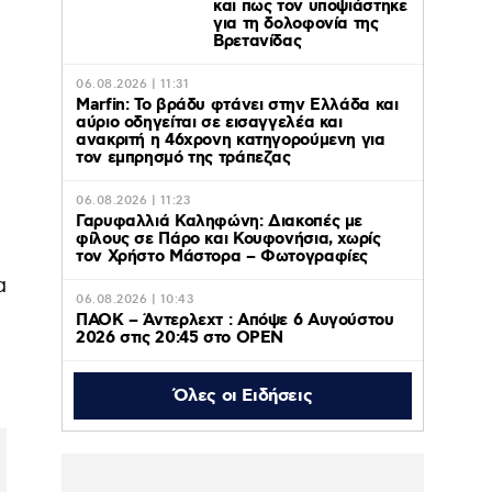
και πως τον υποψιάστηκε
για τη δολοφονία της
Βρετανίδας
06.08.2026 | 11:31
Marfin: Το βράδυ φτάνει στην Ελλάδα και
αύριο οδηγείται σε εισαγγελέα και
ανακριτή η 46χρονη κατηγορούμενη για
τον εμπρησμό της τράπεζας
06.08.2026 | 11:23
Γαρυφαλλιά Καληφώνη: Διακοπές με
φίλους σε Πάρο και Κουφονήσια, χωρίς
τον Χρήστο Μάστορα – Φωτογραφίες
α
06.08.2026 | 10:43
ΠΑΟΚ – Άντερλεχτ : Απόψε 6 Αυγούστου
2026 στις 20:45 στο ΟΡΕΝ
Όλες οι Ειδήσεις