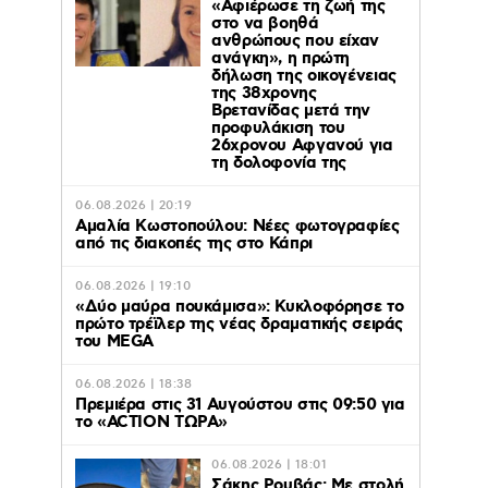
«Αφιέρωσε τη ζωή της
στο να βοηθά
ανθρώπους που είχαν
ανάγκη», η πρώτη
δήλωση της οικογένειας
της 38χρονης
Βρετανίδας μετά την
προφυλάκιση του
26χρονου Αφγανού για
τη δολοφονία της
06.08.2026 | 20:19
Αμαλία Κωστοπούλου: Νέες φωτογραφίες
από τις διακοπές της στο Κάπρι
06.08.2026 | 19:10
«Δύο μαύρα πουκάμισα»: Κυκλοφόρησε το
πρώτο τρέϊλερ της νέας δραματικής σειράς
του MEGA
06.08.2026 | 18:38
Πρεμιέρα στις 31 Αυγούστου στις 09:50 για
το «ACTION ΤΩΡΑ»
06.08.2026 | 18:01
Σάκης Ρουβάς: Με στολή