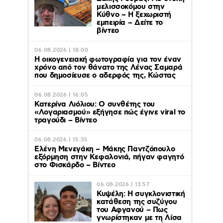
μελισσοκόμου στην
Κύθνο – Η ξεχωριστή
εμπειρία – Δείτε το
βίντεο
06.08.2026 | 18:00
Η οικογενειακή φωτογραφία για τον έναν
χρόνο από τον θάνατο της Λένας Σαμαρά
που δημοσίευσε ο αδερφός της, Κώστας
06.08.2026 | 16:05
Κατερίνα Λιόλιου: Ο συνθέτης του
«Λογαριασμού» εξήγησε πώς έγινε viral το
τραγούδι – Βίντεο
06.08.2026 | 15:35
Ελένη Μενεγάκη – Μάκης Παντζόπουλο
εξόρμηση στην Κεφαλονιά, πήγαν φαγητό
στο Φισκάρδο – Βίντεο
06.08.2026 | 13:57
Κυψέλη: Η συγκλονιστική
κατάθεση της συζύγου
του Αφγανού – Πως
γνωρίστηκαν με τη Λίσα