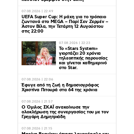
07.08.2026 | 22:49
UEFA Super Cup: Η μάχη για το τρόπαιο
ζωντανά στο MEGA – Παρί Σεν Ζερμέν –
Άστον Βίλα, την Τετάρτη 12 Αυγούστου
στις 22:00
07.08.2026 | 22:23
Το «Stars System»
γιορτάζει 20 χρόνια
τηλεοπτικής παρουσίας
και γίνεται καθημερινό
στο Star.
07.08.2026 | 22:06
Έφυγε από τη ζωή η δημοσιογράφος
Χριστίνα Πιτουρά στα 64 της χρόνια
07.08.2026 | 21:57
Ο Όμιλος ΣΚΑΪ ανακοίνωσε την
ολοκλήρωση της συνεργασίας του με τον
Γρηγόρη Δημητριάδη
07.08.2026 | 21:15