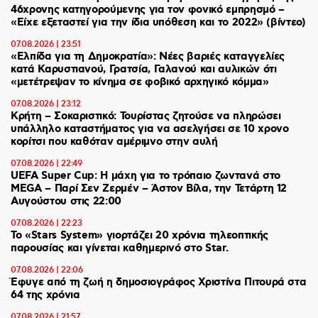
46χρονης κατηγορούμενης για τον φονικό εμπρησμό –
«Είχε εξεταστεί για την ίδια υπόθεση και το 2022» (βίντεο)
07.08.2026 | 23:51
«Ελπίδα για τη Δημοκρατία»: Νέες βαριές καταγγελίες
κατά Καρυστιανού, Γρατσία, Γαλανού και αυλικών ότι
«μετέτρεψαν το κίνημα σε φοβικό αρχηγικό κόμμα»
07.08.2026 | 23:12
Κρήτη – Σοκαριστικό: Τουρίστας ζητούσε να πληρώσει
υπάλληλο καταστήματος για να ασελγήσει σε 10 χρονο
κορίτσι που καθόταν αμέριμνο στην αυλή
07.08.2026 | 22:49
UEFA Super Cup: Η μάχη για το τρόπαιο ζωντανά στο
MEGA – Παρί Σεν Ζερμέν – Άστον Βίλα, την Τετάρτη 12
Αυγούστου στις 22:00
07.08.2026 | 22:23
Το «Stars System» γιορτάζει 20 χρόνια τηλεοπτικής
παρουσίας και γίνεται καθημερινό στο Star.
07.08.2026 | 22:06
Έφυγε από τη ζωή η δημοσιογράφος Χριστίνα Πιτουρά στα
64 της χρόνια
07.08.2026 | 21:57