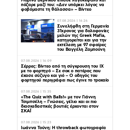
Μαρίνα Βερνίκου έπιασε λαγοκέφαλο και
πόζαρε μαζί του: «Δεν υπάρχει λόγος να
φοβόμαστε τη θάλασσα» – Βίντεο
07.08.2026 | 16:26
Συνελήφθη στη Γερμανία
31χρονος για δολοφονίες
μελών της Greek Mafia,
κατηγορείται και για την
εκτέλεση με 97 σφαίρες
του Βαγγέλη Ζαμπούνη
07.08.2026 | 16:09
Σέρρες: Βίντεο από τη σύγκρουση του ΙΧ
με το φορτηγό – Σε σοκ ο πατέρας που
έχασε σύζυγο και γιό – Ο οδηγός του
φορτηγού περιγράφει πως έγινε το τροχαίο
07.08.2026 | 15:35
«The Quiz with Balls!» με τον Γιάννη
Τσιμιτσέλη – Γνώσεις, γέλιο και οι πιο
διασκεδαστικές βουτιές έρχονται στον
ΣΚΑΪ
07.08.2026 | 15:23
Ιωάννα Τούνη: Η throwback φωτογραφία