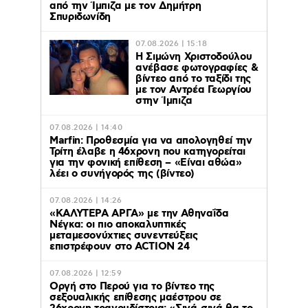
από την Ίμπιζα με τον Δημήτρη
Σπυριδωνίδη
07.08.2026 | 15:18
Η Σιμώνη Χριστοδούλου
ανέβασε φωτογραφίες &
βίντεο από το ταξίδι της
με τον Αντρέα Γεωργίου
στην Ίμπιζα
07.08.2026 | 14:40
Marfin: Προθεσμία για να απολογηθεί την
Τρίτη έλαβε η 46χρονη που κατηγορείται
για την φονική επίθεση – «Είναι αθώα»
λέει ο συνήγορός της (βίντεο)
07.08.2026 | 14:26
«ΚΑΛΥΤΕΡΑ ΑΡΓΑ» με την Αθηναΐδα
Νέγκα: οι πιο αποκαλυπτικές
μεταμεσονύχτιες συνεντεύξεις
επιστρέφουν στο ACTION 24
07.08.2026 | 12:59
Οργή στο Περού για το βίντεο της
σεξουαλικής επίθεσης μαέστρου σε