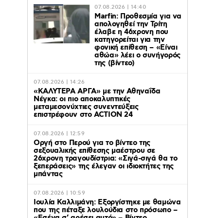
07.08.2026 | 14:40
Marfin: Προθεσμία για να
απολογηθεί την Τρίτη
έλαβε η 46χρονη που
κατηγορείται για την
φονική επίθεση – «Είναι
αθώα» λέει ο συνήγορός
της (βίντεο)
07.08.2026 | 14:26
«ΚΑΛΥΤΕΡΑ ΑΡΓΑ» με την Αθηναΐδα
Νέγκα: οι πιο αποκαλυπτικές
μεταμεσονύχτιες συνεντεύξεις
επιστρέφουν στο ACTION 24
07.08.2026 | 12:59
Οργή στο Περού για το βίντεο της
σεξουαλικής επίθεσης μαέστρου σε
26χρονη τραγουδίστρια: «Σιγά-σιγά θα το
ξεπεράσεις» της έλεγαν οι ιδιοκτήτες της
μπάντας
07.08.2026 | 10:59
Ιουλία Καλλιμάνη: Εξοργίστηκε με θαμώνα
που της πέταξε λουλούδια στο πρόσωπο –