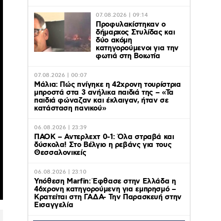
07.08.2026 | 09:14
Προφυλακίστηκαν ο
δήμαρχος Στυλίδας και
δύο ακόμη
κατηγορούμενοι για την
φωτιά στη Βοιωτία
07.08.2026 | 00:07
Μάλια: Πώς πνίγηκε η 42χρονη τουρίστρια
μπροστά στα 3 ανήλικα παιδιά της – «Τα
παιδιά φώναζαν και έκλαιγαν, ήταν σε
κατάσταση πανικού»
06.08.2026 | 23:39
ΠΑΟΚ – Αντερλεχτ 0-1: Όλα στραβά και
δύσκολα! Στο Βέλγιο η ρεβάνς για τους
Θεσσαλονικείς
06.08.2026 | 23:10
Υπόθεση Marfin: Έφθασε στην Ελλάδα η
46χρονη κατηγορούμενη για εμπρησμό –
Κρατείται στη ΓΑΔΑ- Την Παρασκευή στην
Εισαγγελία