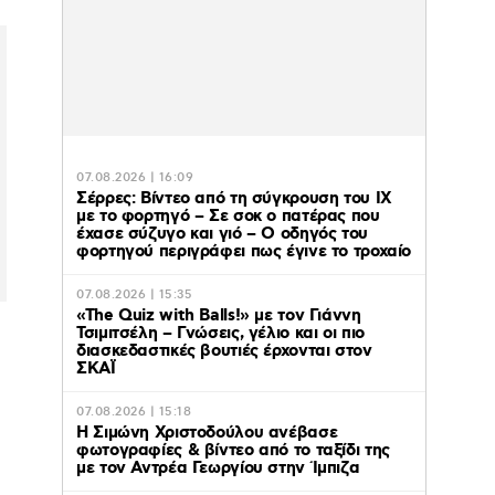
07.08.2026 | 16:09
Σέρρες: Βίντεο από τη σύγκρουση του ΙΧ
με το φορτηγό – Σε σοκ ο πατέρας που
έχασε σύζυγο και γιό – Ο οδηγός του
φορτηγού περιγράφει πως έγινε το τροχαίο
07.08.2026 | 15:35
«The Quiz with Balls!» με τον Γιάννη
Τσιμιτσέλη – Γνώσεις, γέλιο και οι πιο
διασκεδαστικές βουτιές έρχονται στον
ΣΚΑΪ
07.08.2026 | 15:18
Η Σιμώνη Χριστοδούλου ανέβασε
φωτογραφίες & βίντεο από το ταξίδι της
με τον Αντρέα Γεωργίου στην Ίμπιζα