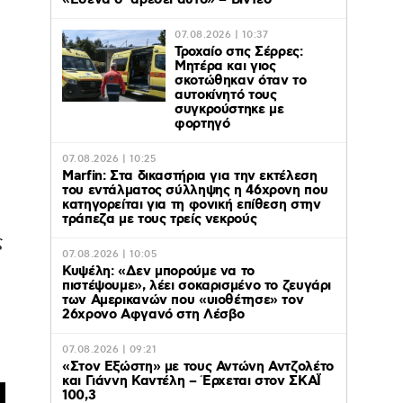
«Εσένα σ’ αρέσει αυτό» – Βίντεο
07.08.2026 | 10:37
Τροχαίο στις Σέρρες:
Μητέρα και γιος
σκοτώθηκαν όταν το
αυτοκίνητό τους
συγκρούστηκε με
φορτηγό
07.08.2026 | 10:25
Marfin: Στα δικαστήρια για την εκτέλεση
του εντάλματος σύλληψης η 46χρονη που
κατηγορείται για τη φονική επίθεση στην
τράπεζα με τους τρείς νεκρούς
ς
07.08.2026 | 10:05
Κυψέλη: «Δεν μπορούμε να το
πιστέψουμε», λέει σοκαρισμένο το ζευγάρι
των Αμερικανών που «υιοθέτησε» τον
26χρονο Αφγανό στη Λέσβο
07.08.2026 | 09:21
«Στον Εξώστη» με τους Αντώνη Αντζολέτο
και Γιάννη Καντέλη – Έρχεται στον ΣΚΑΪ
100,3