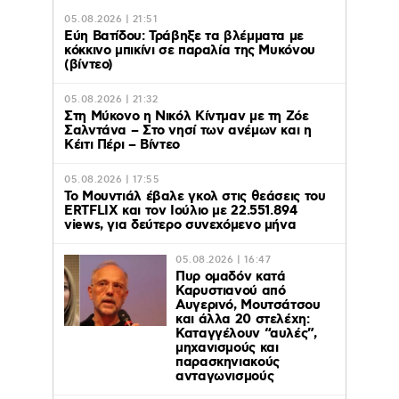
05.08.2026 | 21:51
Εύη Βατίδου: Τράβηξε τα βλέμματα με
κόκκινο μπικίνι σε παραλία της Μυκόνου
(βίντεο)
05.08.2026 | 21:32
Στη Μύκονο η Νικόλ Κίντμαν με τη Ζόε
Σαλντάνα – Στο νησί των ανέμων και η
Κέιτι Πέρι – Βίντεο
05.08.2026 | 17:55
Το Μουντιάλ έβαλε γκολ στις θεάσεις του
ERTFLIX και τον Ιούλιο με 22.551.894
views, για δεύτερο συνεχόμενο μήνα
05.08.2026 | 16:47
Πυρ ομαδόν κατά
Καρυστιανού από
Αυγερινό, Μουτσάτσου
και άλλα 20 στελέχη:
Καταγγέλουν “αυλές”,
μηχανισμούς και
παρασκηνιακούς
ανταγωνισμούς