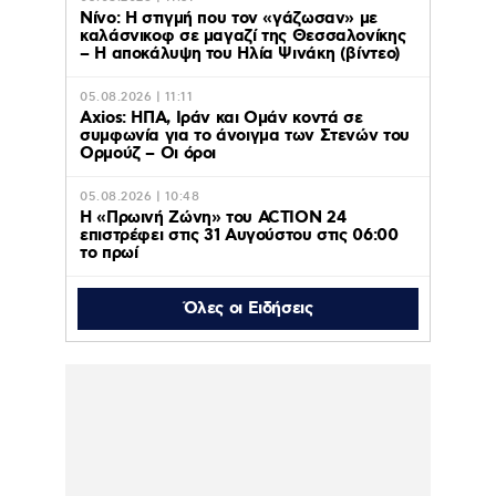
Νίνο: Η στιγμή που τον «γάζωσαν» με
καλάσνικοφ σε μαγαζί της Θεσσαλονίκης
– Η αποκάλυψη του Ηλία Ψινάκη (βίντεο)
05.08.2026 | 11:11
Axios: ΗΠΑ, Ιράν και Ομάν κοντά σε
συμφωνία για το άνοιγμα των Στενών του
Ορμούζ – Οι όροι
05.08.2026 | 10:48
Η «Πρωινή Ζώνη» του ACTION 24
επιστρέφει στις 31 Αυγούστου στις 06:00
το πρωί
Όλες οι Ειδήσεις