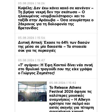
05.08.2026 | 16:26
Κυψέλη: Δεν έχω κάνει κακό σε κανέναν –
Τη βρήκα νεκρή δεν την σκότωσα – Ο
ηλικιωμένος «συμβουλάτορας» και το
ταξίδι στην Αράχωβα – Όσα ισχυρίστηκε ο
26χρονος για τη δολοφονία της
Βρετανίδας
05.08.2026 | 15:56
Δυτική Αττική: Έχασε το 64% των δασών
της μέσα σε μία δεκαετία – Τα στοιχεία
σοκ για τις πυρκαγιές
05.08.2026 | 15:47
«Τ’ αγόρια»: Η Έφη Κοντού δίνει νέα πνοή
στο θρυλικό τραγούδι που της είχε γράψει
ο Γιώργος Ζαμπέτας!
05.08.2026 | 15:42
Το Release Athens
Festival 2026 άφησε τις
καλύτερες μουσικές
αναμνήσεις – Η Allwyn
κράτησε τον παλμό και
εκτός σκηνής για τέταρτη
συνεχόμενη χρονιά