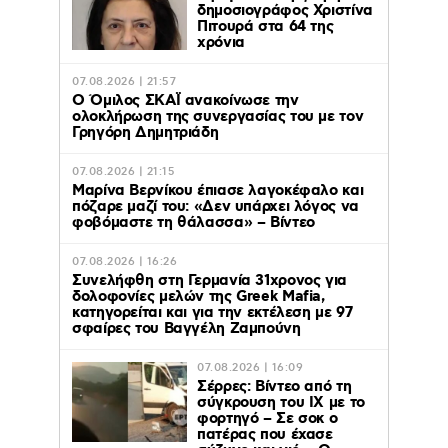
δημοσιογράφος Χριστίνα
Πιτουρά στα 64 της
χρόνια
07.08.2026 | 21:57
Ο Όμιλος ΣΚΑΪ ανακοίνωσε την
ολοκλήρωση της συνεργασίας του με τον
Γρηγόρη Δημητριάδη
07.08.2026 | 21:15
Μαρίνα Βερνίκου έπιασε λαγοκέφαλο και
πόζαρε μαζί του: «Δεν υπάρχει λόγος να
φοβόμαστε τη θάλασσα» – Βίντεο
07.08.2026 | 16:26
Συνελήφθη στη Γερμανία 31χρονος για
δολοφονίες μελών της Greek Mafia,
κατηγορείται και για την εκτέλεση με 97
σφαίρες του Βαγγέλη Ζαμπούνη
07.08.2026 | 16:09
Σέρρες: Βίντεο από τη
σύγκρουση του ΙΧ με το
φορτηγό – Σε σοκ ο
πατέρας που έχασε