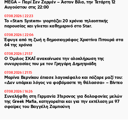
MEGA – Παρί Σεν Ζερμέν – Άστον Βίλα, την Τετάρτη 12
Αυγούστου στις 22:00
07.08.2026 | 22:23
Το «Stars System» γιορτάζει 20 χρόνια τηλεοπτικής
παρουσίας και γίνεται καθημερινό στο Star.
07.08.2026 | 22:06
Έφυγε από τη ζωή η δημοσιογράφος Χριστίνα Πιτουρά στα
64 της χρόνια
07.08.2026 | 21:57
Ο Όμιλος ΣΚΑΪ ανακοίνωσε την ολοκλήρωση της
συνεργασίας του με τον Γρηγόρη Δημητριάδη
07.08.2026 | 21:15
Μαρίνα Βερνίκου έπιασε λαγοκέφαλο και πόζαρε μαζί του:
«Δεν υπάρχει λόγος να φοβόμαστε τη θάλασσα» – Βίντεο
07.08.2026 | 16:26
Συνελήφθη στη Γερμανία 31χρονος για δολοφονίες μελών
της Greek Mafia, κατηγορείται και για την εκτέλεση με 97
σφαίρες του Βαγγέλη Ζαμπούνη