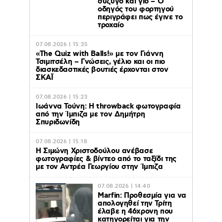
σύζυγο και γιό – Ο
οδηγός του φορτηγού
περιγράφει πως έγινε το
τροχαίο
07.08.2026 | 15:35
«The Quiz with Balls!» με τον Γιάννη
Τσιμιτσέλη – Γνώσεις, γέλιο και οι πιο
διασκεδαστικές βουτιές έρχονται στον
ΣΚΑΪ
07.08.2026 | 15:23
Ιωάννα Τούνη: Η throwback φωτογραφία
από την Ίμπιζα με τον Δημήτρη
Σπυριδωνίδη
07.08.2026 | 15:18
Η Σιμώνη Χριστοδούλου ανέβασε
φωτογραφίες & βίντεο από το ταξίδι της
με τον Αντρέα Γεωργίου στην Ίμπιζα
07.08.2026 | 14:40
Marfin: Προθεσμία για να
απολογηθεί την Τρίτη
έλαβε η 46χρονη που
κατηγορείται για την