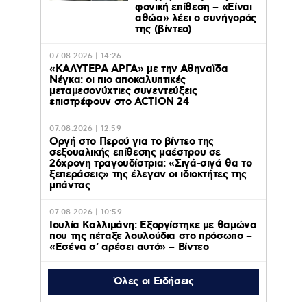
φονική επίθεση – «Είναι
αθώα» λέει ο συνήγορός
της (βίντεο)
07.08.2026 | 14:26
«ΚΑΛΥΤΕΡΑ ΑΡΓΑ» με την Αθηναΐδα
Νέγκα: οι πιο αποκαλυπτικές
μεταμεσονύχτιες συνεντεύξεις
επιστρέφουν στο ACTION 24
07.08.2026 | 12:59
Οργή στο Περού για το βίντεο της
σεξουαλικής επίθεσης μαέστρου σε
26χρονη τραγουδίστρια: «Σιγά-σιγά θα το
ξεπεράσεις» της έλεγαν οι ιδιοκτήτες της
μπάντας
07.08.2026 | 10:59
Ιουλία Καλλιμάνη: Εξοργίστηκε με θαμώνα
που της πέταξε λουλούδια στο πρόσωπο –
«Εσένα σ’ αρέσει αυτό» – Βίντεο
Όλες οι Ειδήσεις