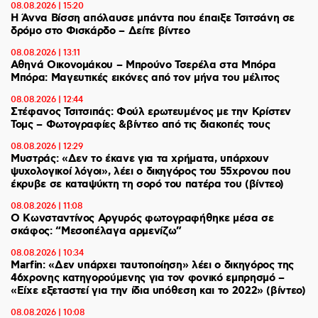
08.08.2026 | 15:20
Η Άννα Βίσση απόλαυσε μπάντα που έπαιξε Τσιτσάνη σε
δρόμο στο Φισκάρδο – Δείτε βίντεο
08.08.2026 | 13:11
Αθηνά Οικονομάκου – Μπρούνο Τσερέλα στα Μπόρα
Μπόρα: Mαγευτικές εικόνες από τον μήνα του μέλιτος
08.08.2026 | 12:44
Στέφανος Τσιτσιπάς: Φούλ ερωτευμένος με την Κρίστεν
Τομς – Φωτογραφίες &βίντεο από τις διακοπές τους
08.08.2026 | 12:29
Μυστράς: «Δεν το έκανε για τα χρήματα, υπάρχουν
ψυχολογικοί λόγοι», λέει ο δικηγόρος του 55χρονου που
έκρυβε σε καταψύκτη τη σορό του πατέρα του (βίντεο)
08.08.2026 | 11:08
Ο Κωνσταντίνος Αργυρός φωτογραφήθηκε μέσα σε
σκάφος: “Μεσοπέλαγα αρμενίζω”
08.08.2026 | 10:34
Marfin: «Δεν υπάρχει ταυτοποίηση» λέει ο δικηγόρος της
46χρονης κατηγορούμενης για τον φονικό εμπρησμό –
«Είχε εξεταστεί για την ίδια υπόθεση και το 2022» (βίντεο)
08.08.2026 | 10:08