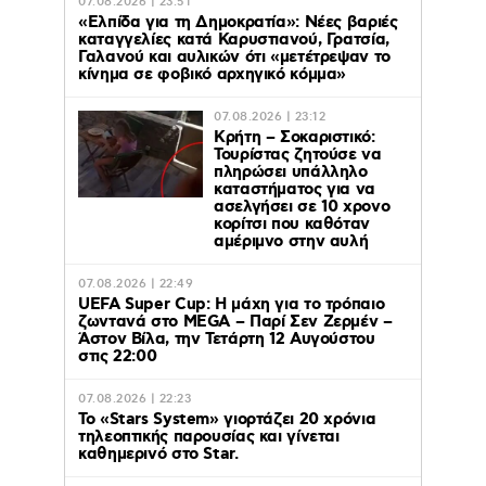
07.08.2026 | 23:51
«Ελπίδα για τη Δημοκρατία»: Νέες βαριές
καταγγελίες κατά Καρυστιανού, Γρατσία,
Γαλανού και αυλικών ότι «μετέτρεψαν το
κίνημα σε φοβικό αρχηγικό κόμμα»
07.08.2026 | 23:12
Κρήτη – Σοκαριστικό:
Τουρίστας ζητούσε να
πληρώσει υπάλληλο
καταστήματος για να
ασελγήσει σε 10 χρονο
κορίτσι που καθόταν
αμέριμνο στην αυλή
07.08.2026 | 22:49
UEFA Super Cup: Η μάχη για το τρόπαιο
ζωντανά στο MEGA – Παρί Σεν Ζερμέν –
Άστον Βίλα, την Τετάρτη 12 Αυγούστου
στις 22:00
07.08.2026 | 22:23
Το «Stars System» γιορτάζει 20 χρόνια
τηλεοπτικής παρουσίας και γίνεται
καθημερινό στο Star.