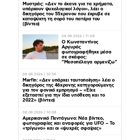
Μυστράς: «Δεν το έκανε για τα χρήματα,
υπάρχουν ψυχολογικοί λόγοι», λέει ο
δικηγόρος του 55χρονου που έκρυβε σε
καταψύκτη τη σορό του πατέρα του
(βίντεο)
08.08.2026 | 11:08
Ο Κωνσταντίνος
Αργυρός
φωτογραφήθηκε μέσα
σε σκάφος:
“Μεσοπέλαγα αρμενίζω”
08.08.2026 | 10:34
Marfin: «Δεν υπάρχει ταυτοποίηση» λέει ο
δικηγόρος της 46χρονης κατηγορούμενης
για τον φονικό εμπρησμό – «Είχε
εξεταστεί για την ίδια υπόθεση και το
2022» (βίντεο)
08.08.2026 | 10:08
Αμερικανικό Πεντάγωνο: Νέα βίντεο,
φωτογραφίες και αναφορές για UFO – Το
«τρίγωνο» και οι «ψυχρές σφαίρες»