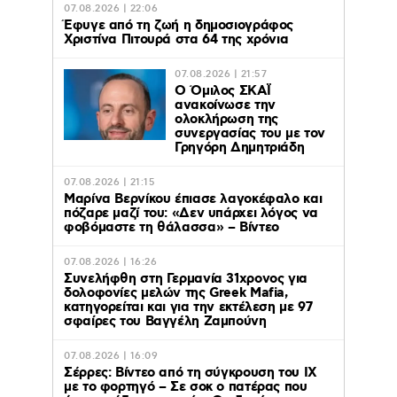
07.08.2026 | 22:06
Έφυγε από τη ζωή η δημοσιογράφος
Χριστίνα Πιτουρά στα 64 της χρόνια
07.08.2026 | 21:57
Ο Όμιλος ΣΚΑΪ
ανακοίνωσε την
ολοκλήρωση της
συνεργασίας του με τον
Γρηγόρη Δημητριάδη
07.08.2026 | 21:15
Μαρίνα Βερνίκου έπιασε λαγοκέφαλο και
πόζαρε μαζί του: «Δεν υπάρχει λόγος να
φοβόμαστε τη θάλασσα» – Βίντεο
07.08.2026 | 16:26
Συνελήφθη στη Γερμανία 31χρονος για
δολοφονίες μελών της Greek Mafia,
κατηγορείται και για την εκτέλεση με 97
σφαίρες του Βαγγέλη Ζαμπούνη
07.08.2026 | 16:09
Σέρρες: Βίντεο από τη σύγκρουση του ΙΧ
με το φορτηγό – Σε σοκ ο πατέρας που