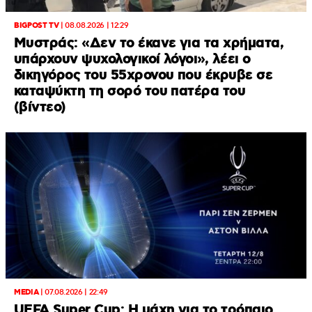
BIGPOST TV
|
08.08.2026 | 12:29
Μυστράς: «Δεν το έκανε για τα χρήματα,
υπάρχουν ψυχολογικοί λόγοι», λέει ο
δικηγόρος του 55χρονου που έκρυβε σε
καταψύκτη τη σορό του πατέρα του
(βίντεο)
MEDIA
|
07.08.2026 | 22:49
UEFA Super Cup: Η μάχη για το τρόπαιο