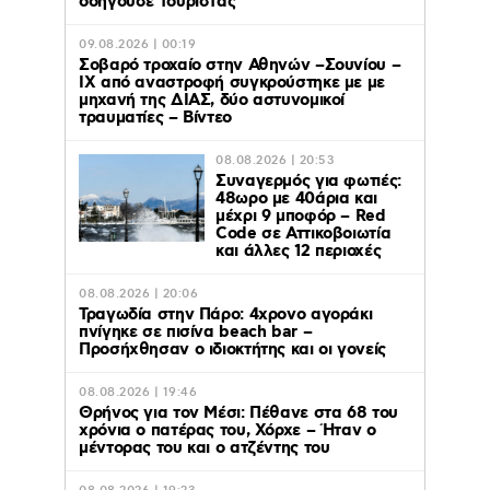
οδηγούσε τουρίστας
09.08.2026 | 00:19
Σοβαρό τροχαίο στην Αθηνών –Σουνίου –
ΙΧ από αναστροφή συγκρούστηκε με με
μηχανή της ΔΙΑΣ, δύο αστυνομικοί
τραυματίες – Βίντεο
08.08.2026 | 20:53
Συναγερμός για φωτιές:
48ωρο με 40άρια και
μέχρι 9 μποφόρ – Red
Code σε Αττικοβοιωτία
και άλλες 12 περιοχές
08.08.2026 | 20:06
Τραγωδία στην Πάρο: 4χρονο αγοράκι
πνίγηκε σε πισίνα beach bar –
Προσήχθησαν ο ιδιοκτήτης και οι γονείς
08.08.2026 | 19:46
Θρήνος για τον Μέσι: Πέθανε στα 68 του
χρόνια ο πατέρας του, Χόρχε – Ήταν ο
μέντορας του και ο ατζέντης του