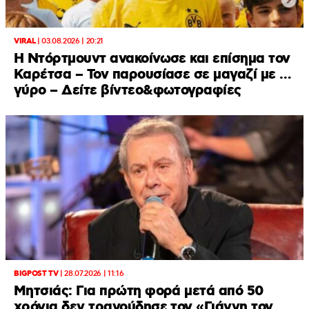
VIRAL
|
03.08.2026 | 20:21
Η Ντόρτμουντ ανακοίνωσε και επίσημα τον
Καρέτσα – Τον παρουσίασε σε μαγαζί με …
γύρο – Δείτε βίντεο&φωτογραφίες
BIGPOST TV
|
28.07.2026 | 11:16
Μητσιάς: Για πρώτη φορά μετά από 50
χρόνια δεν τραγούδησε τον «Γιάννη τον