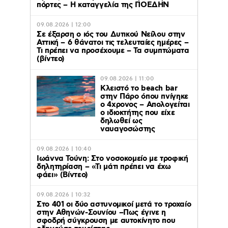
πόρτες – Η καταγγελία της ΠΟΕΔΗΝ
09.08.2026 | 12:00
Σε έξαρση ο ιός του Δυτικού Νείλου στην
Αττική – 6 θάνατοι τις τελευταίες ημέρες –
Τι πρέπει να προσέχουμε – Τα συμπτώματα
(βίντεο)
09.08.2026 | 11:00
Κλειστό το beach bar
στην Πάρο όπου πνίγηκε
ο 4χρονος – Απολογείται
ο ιδιοκτήτης που είχε
δηλωθεί ως
ναυαγοσώστης
09.08.2026 | 10:40
Ιωάννα Τούνη: Στο νοσοκομείο με τροφική
δηλητηρίαση – «Τι μάτι πρέπει να έχω
φάει» (Βίντεο)
09.08.2026 | 10:32
Στο 401 οι δύο αστυνομικοί μετά το τροχαίο
στην Αθηνών-Σουνίου –Πως έγινε η
σφοδρή σύγκρουση με αυτοκίνητο που