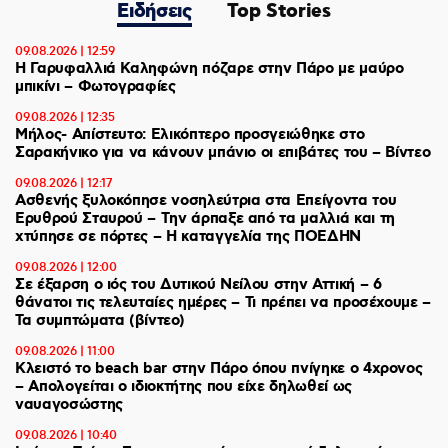
Ειδήσεις
Top Stories
09.08.2026 | 12:59
Η Γαρυφαλλιά Καληφώνη πόζαρε στην Πάρο με μαύρο
μπικίνι – Φωτογραφίες
09.08.2026 | 12:35
Μήλος- Απίστευτο: Ελικόπτερο προσγειώθηκε στο
Σαρακήνικο για να κάνουν μπάνιο οι επιβάτες του – Βίντεο
09.08.2026 | 12:17
Ασθενής ξυλοκόπησε νοσηλεύτρια στα Επείγοντα του
Ερυθρού Σταυρού – Tην άρπαξε από τα μαλλιά και τη
χτύπησε σε πόρτες – Η καταγγελία της ΠΟΕΔΗΝ
09.08.2026 | 12:00
Σε έξαρση ο ιός του Δυτικού Νείλου στην Αττική – 6
θάνατοι τις τελευταίες ημέρες – Τι πρέπει να προσέχουμε –
Τα συμπτώματα (βίντεο)
09.08.2026 | 11:00
Κλειστό το beach bar στην Πάρο όπου πνίγηκε ο 4χρονος
– Απολογείται ο ιδιοκτήτης που είχε δηλωθεί ως
ναυαγοσώστης
09.08.2026 | 10:40