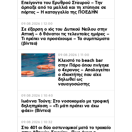
Επείγοντα του Ερυθρού Σταυρού – Tην
άρπαξε από τα μαλλιά και τη χτύπησε σε
πόρτες – Η καταγγελία της ΠΟΕΔΗΝ
09.08.2026 | 12:00
Σε έξαρση ο ιός του Δυτικού Νείλου στην
Αττική – 6 θάνατοι τις τελευταίες ημέρες –
Τι πρέπει να προσέχουμε – Τα συμπτώματα
(βίντεο)
09.08.2026 | 11:00
Κλειστό το beach bar
στην Πάρο όπου πνίγηκε
ο 4χρονος – Απολογείται
ο ιδιοκτήτης που είχε
δηλωθεί ως
ναυαγοσώστης
09.08.2026 | 10:40
Ιωάννα Τούνη: Στο νοσοκομείο με τροφική
δηλητηρίαση – «Τι μάτι πρέπει να έχω
φάει» (Βίντεο)
09.08.2026 | 10:32
Στο 401 οι δύο αστυνομικοί μετά το τροχαίο