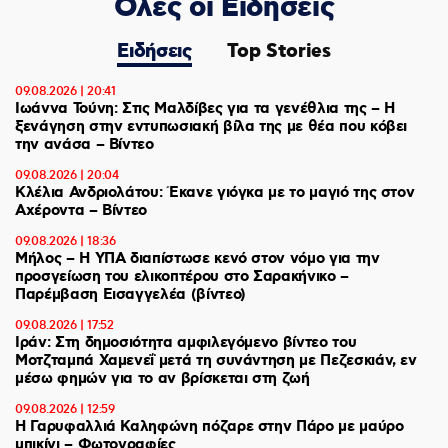
Ολες οι Ειδήσεις
Ειδήσεις
Top Stories
09.08.2026 | 20:41
Ιωάννα Τούνη: Στις Μαλδίβες για τα γενέθλια της – H
ξενάγηση στην εντυπωσιακή βίλα της με θέα που κόβει
την ανάσα – Βίντεο
09.08.2026 | 20:04
Κλέλια Ανδριολάτου: Έκανε γιόγκα με το μαγιό της στον
Αχέροντα – Βίντεο
09.08.2026 | 18:36
Μήλος – Η ΥΠΑ διαπίστωσε κενό στον νόμο για την
προσγείωση του ελικοπτέρου στο Σαρακήνικο –
Παρέμβαση Εισαγγελέα (βίντεο)
09.08.2026 | 17:52
Ιράν: Στη δημοσιότητα αμφιλεγόμενο βίντεο του
Μοτζταμπά Χαμενεΐ μετά τη συνάντηση με Πεζεσκιάν, εν
μέσω φημών για το αν βρίσκεται στη ζωή
09.08.2026 | 12:59
Η Γαρυφαλλιά Καληφώνη πόζαρε στην Πάρο με μαύρο
μπικίνι – Φωτογραφίες