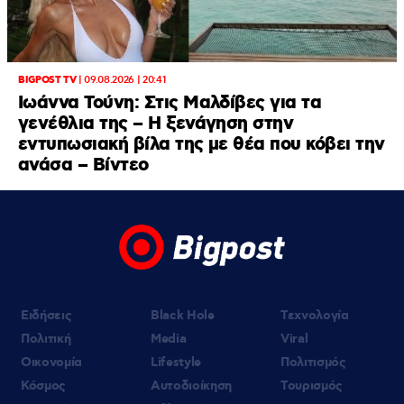
BIGPOST TV
|
09.08.2026 | 20:41
Ιωάννα Τούνη: Στις Μαλδίβες για τα
γενέθλια της – H ξενάγηση στην
εντυπωσιακή βίλα της με θέα που κόβει την
ανάσα – Βίντεο
Ειδήσεις
Black Hole
Τεχνολογία
Πολιτική
Media
Viral
Οικονομία
Lifestyle
Πολιτισμός
Κόσμος
Αυτοδιοίκηση
Τουρισμός