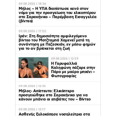
09.08.2026 | 18:36
Μήλος – Η ΥΠΑ διαπίστωσε κενό στον
νόμο για την προσγείωση του ελικοπτέρου
στο Σαρακήνικο – Παρέμβαση Εισαγγελέα
(βίντεο)
09.08.2026 | 17:52
Ιράν: Στη δημοσιότητα αμφιλεγόμενο
βίντεο του Μοτζταμπά Χαμενεΐ μετά τη
συνάντηση με Πεζεσκιάν, εν μέσω φημών
για το αν βρίσκεται στη ζωή
09.08.2026 | 12:59
Η Γαρυφαλλιά
Καληφώνη πόζαρε στην
Πάρο με μαύρο μπικίνι –
Φωτογραφίες
09.08.2026 | 12:35
Μήλος- Απίστευτο: Ελικόπτερο
προσγειώθηκε στο Σαρακήνικο για να
κάνουν μπάνιο οι επιβάτες του – Βίντεο
09.08.2026 | 12:17
Ασθενής ξυλοκόπησε νοσηλεύτρια στα