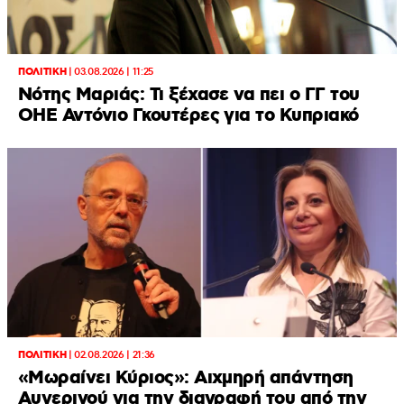
ΠΟΛΙΤΙΚΗ
|
03.08.2026 | 11:25
Νότης Μαριάς: Τι ξέχασε να πει ο ΓΓ του
ΟΗΕ Αντόνιο Γκουτέρες για το Κυπριακό
ΠΟΛΙΤΙΚΗ
|
02.08.2026 | 21:36
«Μωραίνει Κύριος»: Αιχμηρή απάντηση
Αυγερινού για την διαγραφή του από την