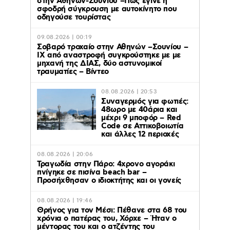
στην Αθηνών-Σουνίου –Πως έγινε η
σφοδρή σύγκρουση με αυτοκίνητο που
οδηγούσε τουρίστας
09.08.2026 | 00:19
Σοβαρό τροχαίο στην Αθηνών –Σουνίου –
ΙΧ από αναστροφή συγκρούστηκε με με
μηχανή της ΔΙΑΣ, δύο αστυνομικοί
τραυματίες – Βίντεο
08.08.2026 | 20:53
Συναγερμός για φωτιές:
48ωρο με 40άρια και
μέχρι 9 μποφόρ – Red
Code σε Αττικοβοιωτία
και άλλες 12 περιοχές
08.08.2026 | 20:06
Τραγωδία στην Πάρο: 4χρονο αγοράκι
πνίγηκε σε πισίνα beach bar –
Προσήχθησαν ο ιδιοκτήτης και οι γονείς
08.08.2026 | 19:46
Θρήνος για τον Μέσι: Πέθανε στα 68 του
χρόνια ο πατέρας του, Χόρχε – Ήταν ο
μέντορας του και ο ατζέντης του