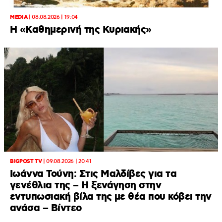
MEDIA
|
08.08.2026 | 19:04
H «Καθημερινή της Κυριακής»
BIGPOST TV
|
09.08.2026 | 20:41
Ιωάννα Τούνη: Στις Μαλδίβες για τα
γενέθλια της – H ξενάγηση στην
εντυπωσιακή βίλα της με θέα που κόβει την
ανάσα – Βίντεο