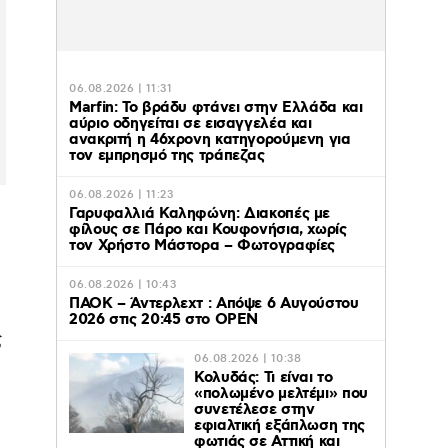
06.08.2026 | 11:31
Marfin: Το βράδυ φτάνει στην Ελλάδα και
αύριο οδηγείται σε εισαγγελέα και
ανακριτή η 46χρονη κατηγορούμενη για
τον εμπρησμό της τράπεζας
06.08.2026 | 11:23
Γαρυφαλλιά Καληφώνη: Διακοπές με
φίλους σε Πάρο και Κουφονήσια, χωρίς
τον Χρήστο Μάστορα – Φωτογραφίες
06.08.2026 | 10:43
ΠΑΟΚ – Άντερλεχτ : Απόψε 6 Αυγούστου
2026 στις 20:45 στο ΟΡΕΝ
ς
06.08.2026 | 10:38
Κολυδάς: Τι είναι το
«πολωμένο μελτέμι» που
συνετέλεσε στην
εφιαλτική εξάπλωση της
φωτιάς σε Αττική και