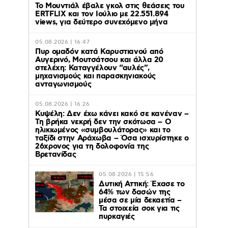
Το Μουντιάλ έβαλε γκολ στις θεάσεις του
ERTFLIX και τον Ιούλιο με 22.551.894
views, για δεύτερο συνεχόμενο μήνα
05.08.2026 | 16:47
Πυρ ομαδόν κατά Καρυστιανού από
Αυγερινό, Μουτσάτσου και άλλα 20
στελέχη: Καταγγέλουν “αυλές”,
μηχανισμούς και παρασκηνιακούς
ανταγωνισμούς
05.08.2026 | 16:26
Κυψέλη: Δεν έχω κάνει κακό σε κανέναν –
Τη βρήκα νεκρή δεν την σκότωσα – Ο
ηλικιωμένος «συμβουλάτορας» και το
ταξίδι στην Αράχωβα – Όσα ισχυρίστηκε ο
26χρονος για τη δολοφονία της
Βρετανίδας
05.08.2026 | 15:56
Δυτική Αττική: Έχασε το
64% των δασών της
μέσα σε μία δεκαετία –
Τα στοιχεία σοκ για τις
πυρκαγιές