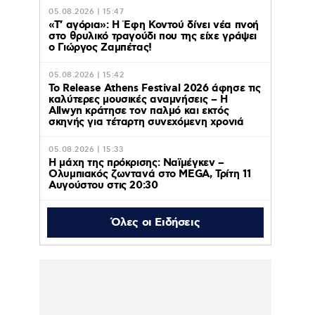
05.08.2026 | 15:47
«Τ’ αγόρια»: Η Έφη Κοντού δίνει νέα πνοή
στο θρυλικό τραγούδι που της είχε γράψει
ο Γιώργος Ζαμπέτας!
05.08.2026 | 15:42
Το Release Athens Festival 2026 άφησε τις
καλύτερες μουσικές αναμνήσεις – Η
Allwyn κράτησε τον παλμό και εκτός
σκηνής για τέταρτη συνεχόμενη χρονιά
05.08.2026 | 15:33
Η μάχη της πρόκρισης: Ναϊμέγκεν –
Ολυμπιακός ζωντανά στο MEGA, Τρίτη 11
Αυγούστου στις 20:30
Όλες οι Ειδήσεις