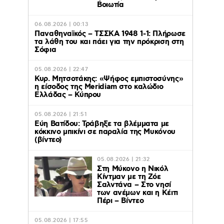
Βοιωτία
06.08.2026 | 00:13
Παναθηναϊκός – ΤΣΣΚΑ 1948 1-1: Πλήρωσε
τα λάθη του και πάει για την πρόκριση στη
Σόφια
05.08.2026 | 22:47
Κυρ. Μητσοτάκης: «Ψήφος εμπιστοσύνης»
η είσοδος της Meridiam στο καλώδιο
Ελλάδας – Κύπρου
05.08.2026 | 21:51
Εύη Βατίδου: Τράβηξε τα βλέμματα με
κόκκινο μπικίνι σε παραλία της Μυκόνου
(βίντεο)
05.08.2026 | 21:32
Στη Μύκονο η Νικόλ
Κίντμαν με τη Ζόε
Σαλντάνα – Στο νησί
των ανέμων και η Κέιτι
Πέρι – Βίντεο
05.08.2026 | 17:55