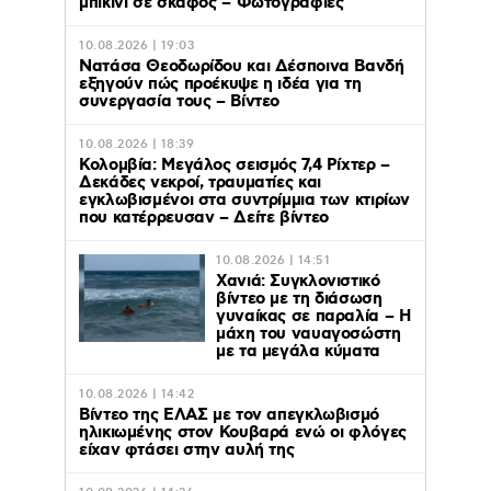
μπικίνι σε σκάφος – Φωτογραφίες
10.08.2026 | 19:03
Νατάσα Θεοδωρίδου και Δέσποινα Βανδή
εξηγούν πώς προέκυψε η ιδέα για τη
συνεργασία τους – Βίντεο
10.08.2026 | 18:39
Κολομβία: Μεγάλος σεισμός 7,4 Ρίχτερ –
Δεκάδες νεκροί, τραυματίες και
εγκλωβισμένοι στα συντρίμμια των κτιρίων
που κατέρρευσαν – Δείτε βίντεο
10.08.2026 | 14:51
Χανιά: Συγκλονιστικό
βίντεο με τη διάσωση
γυναίκας σε παραλία – Η
μάχη του ναυαγοσώστη
με τα μεγάλα κύματα
10.08.2026 | 14:42
Βίντεο της ΕΛΑΣ με τον απεγκλωβισμό
ηλικιωμένης στον Κουβαρά ενώ οι φλόγες
είχαν φτάσει στην αυλή της