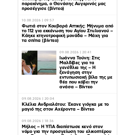
παρακίνημα, ο Θανάσης Αυγερινός μας
προσέγγισε (βίντεο)
10.08.2026 | 09:57
Φωτιά στον Κουβαρά Αττικής: Μήνυμα από
το 112 για εκκένωση του Αγίου Στυλιανού –
Kάηκε κτηνοτροφική μονάδα – Μάχη για
τα σπίτια (βίντεο)
09.08.2026 | 20:41
Ιωάννα Τούνη: Στις
Μαλδίβες για τα
γενέθλια της – H
ξενάγηση στην
εντυπωσιακή βίλα της με
θέα που κόβει την
ανάσα – Βίντεο
09.08.2026 | 20:04
Κλέλια Ανδριολάτου: Έκανε γιόγκα με το
μαγιό της στον Αχέροντα – Βίντεο
09.08.2026 | 18:36
Μήλος – Η ΥΠΑ διαπίστωσε κενό στον
νόμο για την προσγείωση του ελικοπτέρου