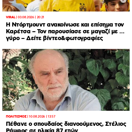
VIRAL
|
03.08.2026 | 20:21
Η Ντόρτμουντ ανακοίνωσε και επίσημα τον
Καρέτσα – Τον παρουσίασε σε μαγαζί με …
γύρο – Δείτε βίντεο&φωτογραφίες
ΠΟΛΙΤΙΣΜΟΣ
|
10.08.2026 | 13:57
Πέθανε ο σπουδαίος διανοούμενος, Στέλιος
Ράμφος σε ηλικία 87 ετών