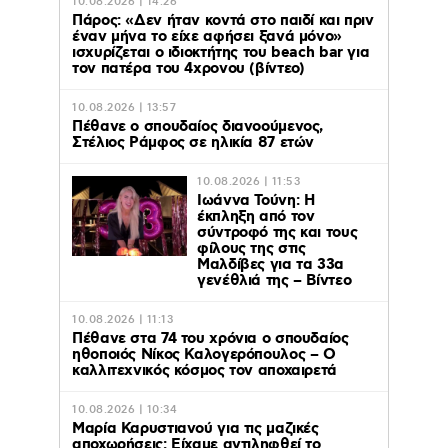
10.08.2026 | 14:26
Πάρος: «Δεν ήταν κοντά στο παιδί και πριν
έναν μήνα το είχε αφήσει ξανά μόνο»
ισχυρίζεται ο ιδιοκτήτης του beach bar για
τον πατέρα του 4χρονου (βίντεο)
10.08.2026 | 13:57
Πέθανε ο σπουδαίος διανοούμενος,
Στέλιος Ράμφος σε ηλικία 87 ετών
10.08.2026 | 11:53
Ιωάννα Τούνη: Η
έκπληξη από τον
σύντροφό της και τους
φίλους της στις
Μαλδίβες για τα 33α
γενέθλιά της – Βίντεο
10.08.2026 | 11:13
Πέθανε στα 74 του χρόνια ο σπουδαίος
ηθοποιός Νίκος Καλογερόπουλος – Ο
καλλιτεχνικός κόσμος τον αποχαιρετά
10.08.2026 | 10:34
Μαρία Καρυστιανού για τις μαζικές
αποχωρήσεις: Είχαμε αντιληφθεί το