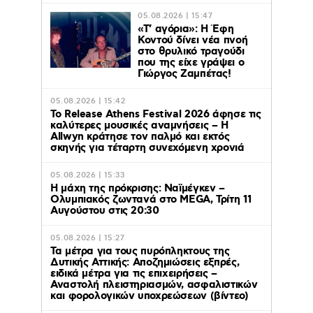
05.08.2026 | 15:47
«Τ’ αγόρια»: Η Έφη
Κοντού δίνει νέα πνοή
στο θρυλικό τραγούδι
που της είχε γράψει ο
Γιώργος Ζαμπέτας!
05.08.2026 | 15:42
Το Release Athens Festival 2026 άφησε τις
καλύτερες μουσικές αναμνήσεις – Η
Allwyn κράτησε τον παλμό και εκτός
σκηνής για τέταρτη συνεχόμενη χρονιά
05.08.2026 | 15:33
Η μάχη της πρόκρισης: Ναϊμέγκεν –
Ολυμπιακός ζωντανά στο MEGA, Τρίτη 11
Αυγούστου στις 20:30
05.08.2026 | 15:27
Τα μέτρα για τους πυρόπληκτους της
Δυτικής Αττικής: Αποζημιώσεις εξπρές,
ειδικά μέτρα για τις επιχειρήσεις –
Αναστολή πλειστηριασμών, ασφαλιστικών
και φορολογικών υποχρεώσεων (βίντεο)