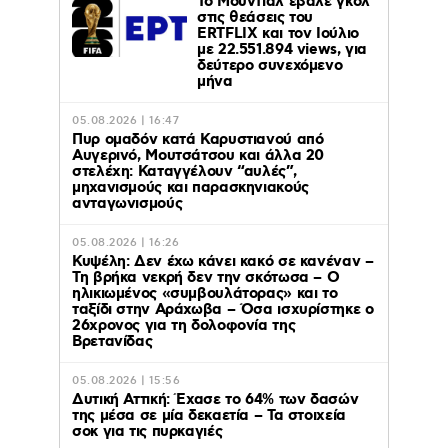
Το Μουντιάλ έβαλε γκολ
στις θεάσεις του
ERTFLIX και τον Ιούλιο
με 22.551.894 views, για
δεύτερο συνεχόμενο
μήνα
05.08.2026 | 16:47
Πυρ ομαδόν κατά Καρυστιανού από
Αυγερινό, Μουτσάτσου και άλλα 20
στελέχη: Καταγγέλουν “αυλές”,
μηχανισμούς και παρασκηνιακούς
ανταγωνισμούς
05.08.2026 | 16:26
Κυψέλη: Δεν έχω κάνει κακό σε κανέναν –
Τη βρήκα νεκρή δεν την σκότωσα – Ο
ηλικιωμένος «συμβουλάτορας» και το
ταξίδι στην Αράχωβα – Όσα ισχυρίστηκε ο
26χρονος για τη δολοφονία της
Βρετανίδας
05.08.2026 | 15:56
Δυτική Αττική: Έχασε το 64% των δασών
της μέσα σε μία δεκαετία – Τα στοιχεία
σοκ για τις πυρκαγιές