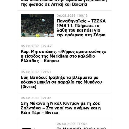
που συνετέλεσε στην εφιαλτική εξάπλωση
της φωτιάς σε Αττική και Βοιωτία
06.08.2026 | 00:13
Παναθηναϊκός – ΤΣΣΚΑ
1948 1-1: Πλήρωσε τα
λάθη του και πάει για
την πρόκριση στη Σόφια
05.08.2026 | 22:47
Κυρ. Μητσοτάκης: «Ψήφος εμπιστοσύνης»
η είσοδος της Meridiam στο καλώδιο
Ελλάδας – Κύπρου
05.08.2026 | 21:51
Εύη Βατίδου: Τράβηξε τα βλέμματα με
κόκκινο μπικίνι σε παραλία της Μυκόνου
(βίντεο)
05.08.2026 | 21:32
Στη Μύκονο η Νικόλ Κίντμαν με τη Ζόε
Σαλντάνα – Στο νησί των ανέμων και η
Κέιτι Πέρι – Βίντεο
05.08.2026 | 17:55