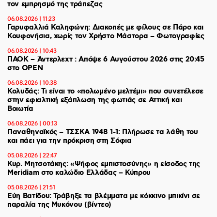
τον εμπρησμό της τράπεζας
06.08.2026 | 11:23
Γαρυφαλλιά Καληφώνη: Διακοπές με φίλους σε Πάρο και
Κουφονήσια, χωρίς τον Χρήστο Μάστορα – Φωτογραφίες
06.08.2026 | 10:43
ΠΑΟΚ – Άντερλεχτ : Απόψε 6 Αυγούστου 2026 στις 20:45
στο ΟΡΕΝ
06.08.2026 | 10:38
Κολυδάς: Τι είναι το «πολωμένο μελτέμι» που συνετέλεσε
στην εφιαλτική εξάπλωση της φωτιάς σε Αττική και
Βοιωτία
06.08.2026 | 00:13
Παναθηναϊκός – ΤΣΣΚΑ 1948 1-1: Πλήρωσε τα λάθη του
και πάει για την πρόκριση στη Σόφια
05.08.2026 | 22:47
Κυρ. Μητσοτάκης: «Ψήφος εμπιστοσύνης» η είσοδος της
Meridiam στο καλώδιο Ελλάδας – Κύπρου
05.08.2026 | 21:51
Εύη Βατίδου: Τράβηξε τα βλέμματα με κόκκινο μπικίνι σε
παραλία της Μυκόνου (βίντεο)