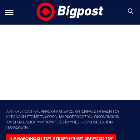
ΑΡΧΙΚΗ
/
ΠΟΛΙΤΙΚΗ
/
ΑΝΑΣΧΗΜΑΤΙΣΜΟΣ: ΚΩΤΣΗΡΑΣ ΣΤΗ ΘΕΣΗ ΤΟΥ
ΚΥΡΑΝΑΚΗ ΣΤΟ ΜΕΤΑΦΟΡΩΝ, ΜΑΡΚΟΠΟΥΛΟΣ ΥΦ. ΟΙΚΟΝΟΜΙΚΩΝ,
ΧΑΤΖΗΒΑΣΙΛΕΙΟΥ ΥΦΥΠΟΥΡΓΟΣ ΣΤΟ ΥΠΕΞ – ΟΡΚΩΜΟΣΙΑ ΤΗΝ
ΠΑΡΑΣΚΕΥΗ
Η ΑΝΑΚΟΙΝΩΣΗ ΤΟΥ ΚΥΒΕΡΝΗΤΙΚΟΥ ΕΚΠΡΟΣΩΠΟΥ