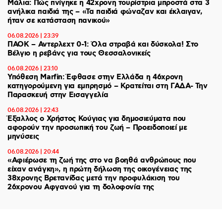
Μάλια: Πώς πνίγηκε η 42χρονη τουρίστρια μπροστά στα 3
ανήλικα παιδιά της – «Τα παιδιά φώναζαν και έκλαιγαν,
ήταν σε κατάσταση πανικού»
06.08.2026 | 23:39
ΠΑΟΚ – Αντερλεχτ 0-1: Όλα στραβά και δύσκολα! Στο
Βέλγιο η ρεβάνς για τους Θεσσαλονικείς
06.08.2026 | 23:10
Υπόθεση Marfin: Έφθασε στην Ελλάδα η 46χρονη
κατηγορούμενη για εμπρησμό – Κρατείται στη ΓΑΔΑ- Την
Παρασκευή στην Εισαγγελία
06.08.2026 | 22:43
Έξαλλος ο Χρήστος Κούγιας για δημοσιεύματα που
αφορούν την προσωπική του ζωή – Προειδοποιεί με
μηνύσεις
06.08.2026 | 20:44
«Αφιέρωσε τη ζωή της στο να βοηθά ανθρώπους που
είχαν ανάγκη», η πρώτη δήλωση της οικογένειας της
38χρονης Βρετανίδας μετά την προφυλάκιση του
26χρονου Αφγανού για τη δολοφονία της