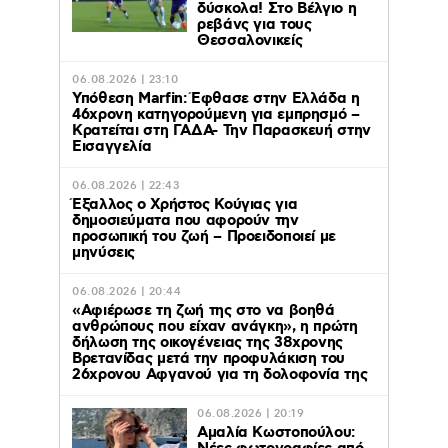
δύσκολα! Στο Βέλγιο η
ρεβάνς για τους
Θεσσαλονικείς
06.08.2026 | 23:10
Υπόθεση Marfin: Έφθασε στην Ελλάδα η
46χρονη κατηγορούμενη για εμπρησμό –
Κρατείται στη ΓΑΔΑ- Την Παρασκευή στην
Εισαγγελία
06.08.2026 | 22:43
Έξαλλος ο Χρήστος Κούγιας για
δημοσιεύματα που αφορούν την
προσωπική του ζωή – Προειδοποιεί με
μηνύσεις
06.08.2026 | 20:44
«Αφιέρωσε τη ζωή της στο να βοηθά
ανθρώπους που είχαν ανάγκη», η πρώτη
δήλωση της οικογένειας της 38χρονης
Βρετανίδας μετά την προφυλάκιση του
26χρονου Αφγανού για τη δολοφονία της
06.08.2026 | 20:19
Αμαλία Κωστοπούλου: