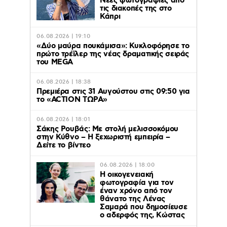
Νέες φωτογραφίες από
τις διακοπές της στο
Κάπρι
06.08.2026 | 19:10
«Δύο μαύρα πουκάμισα»: Κυκλοφόρησε το
πρώτο τρέϊλερ της νέας δραματικής σειράς
του MEGA
06.08.2026 | 18:38
Πρεμιέρα στις 31 Αυγούστου στις 09:50 για
το «ACTION ΤΩΡΑ»
06.08.2026 | 18:01
Σάκης Ρουβάς: Με στολή μελισσοκόμου
στην Κύθνο – Η ξεχωριστή εμπειρία –
Δείτε το βίντεο
06.08.2026 | 18:00
Η οικογενειακή
φωτογραφία για τον
έναν χρόνο από τον
θάνατο της Λένας
Σαμαρά που δημοσίευσε
ο αδερφός της, Κώστας