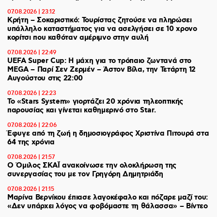
07.08.2026 | 23:12
Κρήτη – Σοκαριστικό: Τουρίστας ζητούσε να πληρώσει
υπάλληλο καταστήματος για να ασελγήσει σε 10 χρονο
κορίτσι που καθόταν αμέριμνο στην αυλή
07.08.2026 | 22:49
UEFA Super Cup: Η μάχη για το τρόπαιο ζωντανά στο
MEGA – Παρί Σεν Ζερμέν – Άστον Βίλα, την Τετάρτη 12
Αυγούστου στις 22:00
07.08.2026 | 22:23
Το «Stars System» γιορτάζει 20 χρόνια τηλεοπτικής
παρουσίας και γίνεται καθημερινό στο Star.
07.08.2026 | 22:06
Έφυγε από τη ζωή η δημοσιογράφος Χριστίνα Πιτουρά στα
64 της χρόνια
07.08.2026 | 21:57
Ο Όμιλος ΣΚΑΪ ανακοίνωσε την ολοκλήρωση της
συνεργασίας του με τον Γρηγόρη Δημητριάδη
07.08.2026 | 21:15
Μαρίνα Βερνίκου έπιασε λαγοκέφαλο και πόζαρε μαζί του:
«Δεν υπάρχει λόγος να φοβόμαστε τη θάλασσα» – Βίντεο