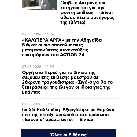
έλαβε η 46χρονη που
κατηγορείται για την
φονική επίθεση – «Είναι
αθώα» λέει ο συνήγορός
της (βίντεο)
07.08.2026 | 14:26
«ΚΑΛΥΤΕΡΑ ΑΡΓΑ» με την Αθηναΐδα
Νέγκα: οι πιο αποκαλυπτικές
μεταμεσονύχτιες συνεντεύξεις
επιστρέφουν στο ACTION 24
07.08.2026 | 12:59
Οργή στο Περού για το βίντεο της
σεξουαλικής επίθεσης μαέστρου σε
26χρονη τραγουδίστρια: «Σιγά-σιγά θα το
ξεπεράσεις» της έλεγαν οι ιδιοκτήτες της
μπάντας
07.08.2026 | 10:59
Ιουλία Καλλιμάνη: Εξοργίστηκε με θαμώνα
που της πέταξε λουλούδια στο πρόσωπο –
«Εσένα σ’ αρέσει αυτό» – Βίντεο
Όλες οι Ειδήσεις