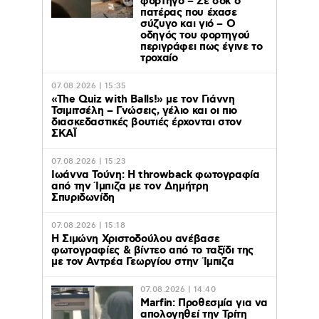
φορτηγό – Σε σοκ ο
πατέρας που έχασε
σύζυγο και γιό – Ο
οδηγός του φορτηγού
περιγράφει πως έγινε το
τροχαίο
07.08.2026 | 15:35
«The Quiz with Balls!» με τον Γιάννη
Τσιμιτσέλη – Γνώσεις, γέλιο και οι πιο
διασκεδαστικές βουτιές έρχονται στον
ΣΚΑΪ
07.08.2026 | 15:23
Ιωάννα Τούνη: Η throwback φωτογραφία
από την Ίμπιζα με τον Δημήτρη
Σπυριδωνίδη
07.08.2026 | 15:18
Η Σιμώνη Χριστοδούλου ανέβασε
φωτογραφίες & βίντεο από το ταξίδι της
με τον Αντρέα Γεωργίου στην Ίμπιζα
07.08.2026 | 14:40
Marfin: Προθεσμία για να
απολογηθεί την Τρίτη