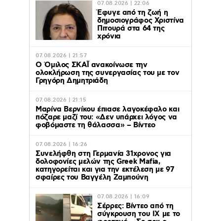
07.08.2026 | 22:06
Έφυγε από τη ζωή η
δημοσιογράφος Χριστίνα
Πιτουρά στα 64 της
χρόνια
07.08.2026 | 21:57
Ο Όμιλος ΣΚΑΪ ανακοίνωσε την
ολοκλήρωση της συνεργασίας του με τον
Γρηγόρη Δημητριάδη
07.08.2026 | 21:15
Μαρίνα Βερνίκου έπιασε λαγοκέφαλο και
πόζαρε μαζί του: «Δεν υπάρχει λόγος να
φοβόμαστε τη θάλασσα» – Βίντεο
07.08.2026 | 16:26
Συνελήφθη στη Γερμανία 31χρονος για
δολοφονίες μελών της Greek Mafia,
κατηγορείται και για την εκτέλεση με 97
σφαίρες του Βαγγέλη Ζαμπούνη
07.08.2026 | 16:09
Σέρρες: Βίντεο από τη
σύγκρουση του ΙΧ με το