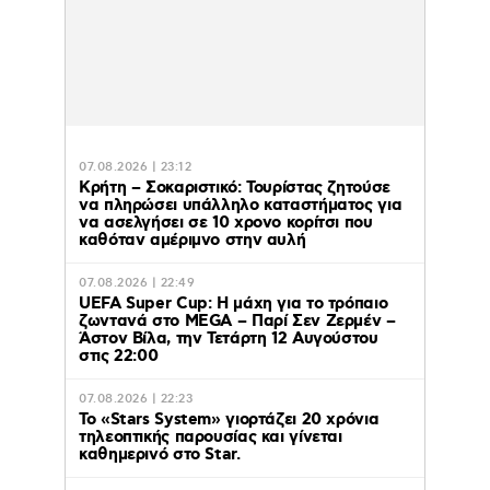
07.08.2026 | 23:12
Κρήτη – Σοκαριστικό: Τουρίστας ζητούσε
να πληρώσει υπάλληλο καταστήματος για
να ασελγήσει σε 10 χρονο κορίτσι που
καθόταν αμέριμνο στην αυλή
07.08.2026 | 22:49
UEFA Super Cup: Η μάχη για το τρόπαιο
ζωντανά στο MEGA – Παρί Σεν Ζερμέν –
Άστον Βίλα, την Τετάρτη 12 Αυγούστου
στις 22:00
07.08.2026 | 22:23
Το «Stars System» γιορτάζει 20 χρόνια
τηλεοπτικής παρουσίας και γίνεται
καθημερινό στο Star.