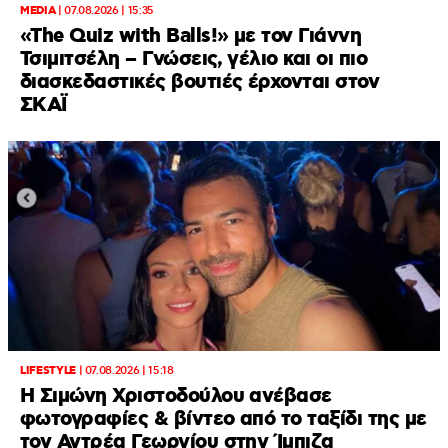
MEDIA
|
07.08.2026 | 15:35
«The Quiz with Balls!» με τον Γιάννη
Τσιμιτσέλη – Γνώσεις, γέλιο και οι πιο
διασκεδαστικές βουτιές έρχονται στον
ΣΚΑΪ
LIFESTYLE
|
07.08.2026 | 15:18
Η Σιμώνη Χριστοδούλου ανέβασε
φωτογραφίες & βίντεο από το ταξίδι της με
τον Αντρέα Γεωργίου στην Ίμπιζα