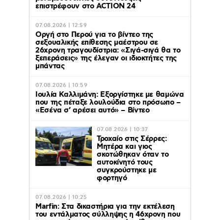
επιστρέφουν στο ACTION 24
07.08.2026 | 12:59
Οργή στο Περού για το βίντεο της
σεξουαλικής επίθεσης μαέστρου σε
26χρονη τραγουδίστρια: «Σιγά-σιγά θα το
ξεπεράσεις» της έλεγαν οι ιδιοκτήτες της
μπάντας
07.08.2026 | 10:59
Ιουλία Καλλιμάνη: Εξοργίστηκε με θαμώνα
που της πέταξε λουλούδια στο πρόσωπο –
«Εσένα σ’ αρέσει αυτό» – Βίντεο
07.08.2026 | 10:37
Τροχαίο στις Σέρρες:
Μητέρα και γιος
σκοτώθηκαν όταν το
αυτοκίνητό τους
συγκρούστηκε με
φορτηγό
07.08.2026 | 10:25
Marfin: Στα δικαστήρια για την εκτέλεση
του εντάλματος σύλληψης η 46χρονη που