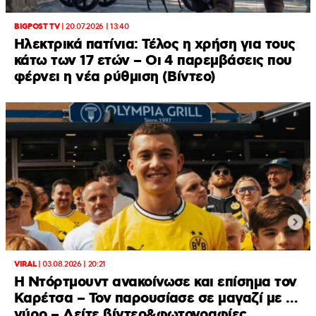
BIGPOST TV
|
20.07.2026 | 13:40
Ηλεκτρικά πατίνια: Τέλος η χρήση για τους
κάτω των 17 ετών – Οι 4 παρεμβάσεις που
φέρνει η νέα ρύθμιση (Βίντεο)
VIRAL
|
03.08.2026 | 20:21
Η Ντόρτμουντ ανακοίνωσε και επίσημα τον
Καρέτσα – Τον παρουσίασε σε μαγαζί με …
γύρο – Δείτε βίντεο&φωτογραφίες