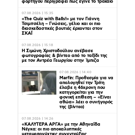
φορτηγού περιγράφει πως έγινε το τροχαίο
07.08.2026 | 15:35
«The Quiz with Balls!» με τον Γιάννη
Τσιμιτσέλη – Γνώσεις, γέλιο και οι πιο
διασκεδαστικές βουτιές έρχονται στον
ΣΚΑΪ
07.08.2026 | 15:18
Η Σιμώνη Χριστοδούλου ανέβασε
φωτογραφίες & βίντεο από το ταξίδι της
με τον Αντρέα Γεωργίου στην Ίμπιζα
07.08.2026 | 14:40
Marfin: Προθεσμία για να
απολογηθεί την Τρίτη
έλαβε η 46χρονη που
κατηγορείται για την
φονική επίθεση – «Είναι
αθώα» λέει ο συνήγορός
της (βίντεο)
07.08.2026 | 14:26
«ΚΑΛΥΤΕΡΑ ΑΡΓΑ» με την Αθηναΐδα
Νέγκα: οι πιο αποκαλυπτικές
μεταμεσονύχτιες συνεντεύξεις