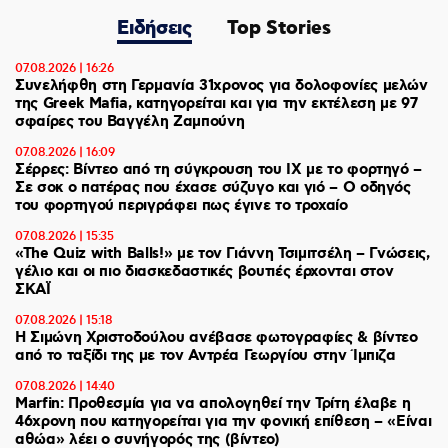
Ειδήσεις
Top Stories
07.08.2026 | 16:26
Συνελήφθη στη Γερμανία 31χρονος για δολοφονίες μελών
της Greek Mafia, κατηγορείται και για την εκτέλεση με 97
σφαίρες του Βαγγέλη Ζαμπούνη
07.08.2026 | 16:09
Σέρρες: Βίντεο από τη σύγκρουση του ΙΧ με το φορτηγό –
Σε σοκ ο πατέρας που έχασε σύζυγο και γιό – Ο οδηγός
του φορτηγού περιγράφει πως έγινε το τροχαίο
07.08.2026 | 15:35
«The Quiz with Balls!» με τον Γιάννη Τσιμιτσέλη – Γνώσεις,
γέλιο και οι πιο διασκεδαστικές βουτιές έρχονται στον
ΣΚΑΪ
07.08.2026 | 15:18
Η Σιμώνη Χριστοδούλου ανέβασε φωτογραφίες & βίντεο
από το ταξίδι της με τον Αντρέα Γεωργίου στην Ίμπιζα
07.08.2026 | 14:40
Marfin: Προθεσμία για να απολογηθεί την Τρίτη έλαβε η
46χρονη που κατηγορείται για την φονική επίθεση – «Είναι
αθώα» λέει ο συνήγορός της (βίντεο)