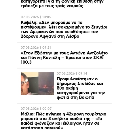
κατηγορείται για τη φονική επίθεση στην
τράπεζα με τους τρείς νεκρούς
07.08.2026 | 10:05
Κυψέλη: «Δεν μπορούμε να το
πιστέψουμε», λέει σοκαρισμένο το ζευγάρι
των Αμερικανών που «υιοθέτησε» τον
26χρονο Αφγανό στη Λέσβο
07.08.2026 | 09:21
«Στον Εξώστη» με τους Αντώνη Αντζολέτο
και Γιάννη Καντέλη – Έρχεται στον ΣΚΑΪ
100,3
07.08.2026 | 09:14
Προφυλακίστηκαν ο
δήμαρχος Στυλίδας και
δύο ακόμη
κατηγορούμενοι για την
φωτιά στη Βοιωτία
07.08.2026 | 00:07
Μάλια: Πώς πνίγηκε η 42χρονη τουρίστρια
μπροστά στα 3 ανήλικα παιδιά της – «Τα
παιδιά φώναζαν και έκλαιγαν, ήταν σε
κατάσταση πανικού»