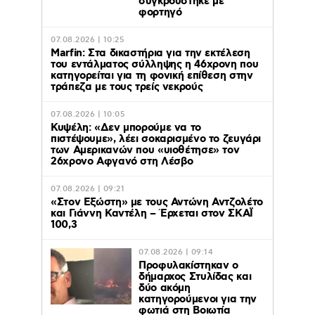
συγκρούστηκε με
φορτηγό
07.08.2026 | 10:25
Marfin: Στα δικαστήρια για την εκτέλεση
του εντάλματος σύλληψης η 46χρονη που
κατηγορείται για τη φονική επίθεση στην
τράπεζα με τους τρείς νεκρούς
07.08.2026 | 10:05
Κυψέλη: «Δεν μπορούμε να το
πιστέψουμε», λέει σοκαρισμένο το ζευγάρι
των Αμερικανών που «υιοθέτησε» τον
26χρονο Αφγανό στη Λέσβο
07.08.2026 | 09:21
«Στον Εξώστη» με τους Αντώνη Αντζολέτο
και Γιάννη Καντέλη – Έρχεται στον ΣΚΑΪ
100,3
07.08.2026 | 09:14
Προφυλακίστηκαν ο
δήμαρχος Στυλίδας και
δύο ακόμη
κατηγορούμενοι για την
φωτιά στη Βοιωτία