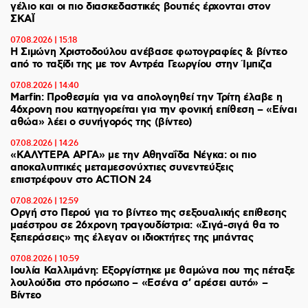
γέλιο και οι πιο διασκεδαστικές βουτιές έρχονται στον
ΣΚΑΪ
07.08.2026 | 15:18
Η Σιμώνη Χριστοδούλου ανέβασε φωτογραφίες & βίντεο
από το ταξίδι της με τον Αντρέα Γεωργίου στην Ίμπιζα
07.08.2026 | 14:40
Marfin: Προθεσμία για να απολογηθεί την Τρίτη έλαβε η
46χρονη που κατηγορείται για την φονική επίθεση – «Είναι
αθώα» λέει ο συνήγορός της (βίντεο)
07.08.2026 | 14:26
«ΚΑΛΥΤΕΡΑ ΑΡΓΑ» με την Αθηναΐδα Νέγκα: οι πιο
αποκαλυπτικές μεταμεσονύχτιες συνεντεύξεις
επιστρέφουν στο ACTION 24
07.08.2026 | 12:59
Οργή στο Περού για το βίντεο της σεξουαλικής επίθεσης
μαέστρου σε 26χρονη τραγουδίστρια: «Σιγά-σιγά θα το
ξεπεράσεις» της έλεγαν οι ιδιοκτήτες της μπάντας
07.08.2026 | 10:59
Ιουλία Καλλιμάνη: Εξοργίστηκε με θαμώνα που της πέταξε
λουλούδια στο πρόσωπο – «Εσένα σ’ αρέσει αυτό» –
Βίντεο