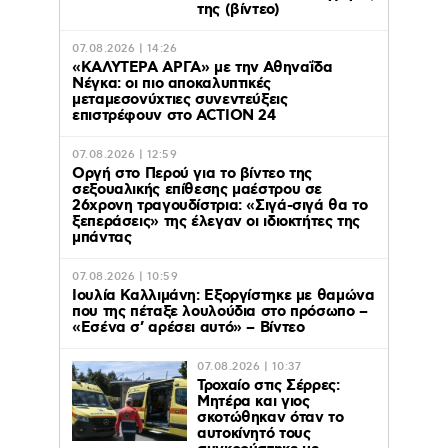
της (βίντεο)
07.08.2026 | 14:26
«ΚΑΛΥΤΕΡΑ ΑΡΓΑ» με την Αθηναΐδα
Νέγκα: οι πιο αποκαλυπτικές
μεταμεσονύχτιες συνεντεύξεις
επιστρέφουν στο ACTION 24
07.08.2026 | 12:59
Οργή στο Περού για το βίντεο της
σεξουαλικής επίθεσης μαέστρου σε
26χρονη τραγουδίστρια: «Σιγά-σιγά θα το
ξεπεράσεις» της έλεγαν οι ιδιοκτήτες της
μπάντας
07.08.2026 | 10:59
Ιουλία Καλλιμάνη: Εξοργίστηκε με θαμώνα
που της πέταξε λουλούδια στο πρόσωπο –
«Εσένα σ’ αρέσει αυτό» – Βίντεο
07.08.2026 | 10:37
Τροχαίο στις Σέρρες:
Μητέρα και γιος
σκοτώθηκαν όταν το
αυτοκίνητό τους