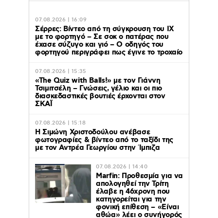
07.08.2026 | 16:09
Σέρρες: Βίντεο από τη σύγκρουση του ΙΧ
με το φορτηγό – Σε σοκ ο πατέρας που
έχασε σύζυγο και γιό – Ο οδηγός του
φορτηγού περιγράφει πως έγινε το τροχαίο
07.08.2026 | 15:35
«The Quiz with Balls!» με τον Γιάννη
Τσιμιτσέλη – Γνώσεις, γέλιο και οι πιο
διασκεδαστικές βουτιές έρχονται στον
ΣΚΑΪ
07.08.2026 | 15:18
Η Σιμώνη Χριστοδούλου ανέβασε
φωτογραφίες & βίντεο από το ταξίδι της
με τον Αντρέα Γεωργίου στην Ίμπιζα
07.08.2026 | 14:40
Marfin: Προθεσμία για να
απολογηθεί την Τρίτη
έλαβε η 46χρονη που
κατηγορείται για την
φονική επίθεση – «Είναι
αθώα» λέει ο συνήγορός