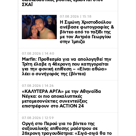
διασκεδαστικές βουτιές έρχονται στον
ΣΚΑΪ
07.08.2026 | 15:18
Η Σιμώνη Χριστοδούλου
ανέβασε φωτογραφίες &
βίντεο από το ταξίδι της
με τον Αντρέα Γεωργίου
στην Ίμπιζα
07.08.2026 | 14:40
Marfin: Προθεσμία για να απολογηθεί την
Τρίτη έλαβε η 46χρονη που κατηγορείται
για την φονική επίθεση – «Είναι αθώα»
λέει ο συνήγορός της (βίντεο)
07.08.2026 | 14:26
«ΚΑΛΥΤΕΡΑ ΑΡΓΑ» με την Αθηναΐδα
Νέγκα: οι πιο αποκαλυπτικές
μεταμεσονύχτιες συνεντεύξεις
επιστρέφουν στο ACTION 24
07.08.2026 | 12:59
Οργή στο Περού για το βίντεο της
σεξουαλικής επίθεσης μαέστρου σε
26χρονη τραγουδίστρια: «Σιγά-σιγά θα το