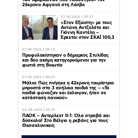
των Αμερικανών που «υιοθέτησε» τον
26χρονο Αφγανό στη Λέσβο
07.08.2026 | 09:21
«Στον Εξώστη» με τους
Αντώνη Αντζολέτο και
Γιάννη Καντέλη –
Έρχεται στον ΣΚΑΪ 100,3
07.08.2026 | 09:14
Προφυλακίστηκαν ο δήμαρχος Στυλίδας
και δύο ακόμη κατηγορούμενοι για την
φωτιά στη Βοιωτία
07.08.2026 | 00:07
Μάλια: Πώς πνίγηκε η 42χρονη τουρίστρια
μπροστά στα 3 ανήλικα παιδιά της – «Τα
παιδιά φώναζαν και έκλαιγαν, ήταν σε
κατάσταση πανικού»
06.08.2026 | 23:39
ΠΑΟΚ – Αντερλεχτ 0-1: Όλα στραβά και
δύσκολα! Στο Βέλγιο η ρεβάνς για τους
Θεσσαλονικείς