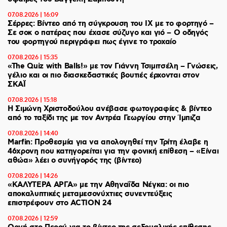
07.08.2026 | 16:09
Σέρρες: Βίντεο από τη σύγκρουση του ΙΧ με το φορτηγό –
Σε σοκ ο πατέρας που έχασε σύζυγο και γιό – Ο οδηγός
του φορτηγού περιγράφει πως έγινε το τροχαίο
07.08.2026 | 15:35
«The Quiz with Balls!» με τον Γιάννη Τσιμιτσέλη – Γνώσεις,
γέλιο και οι πιο διασκεδαστικές βουτιές έρχονται στον
ΣΚΑΪ
07.08.2026 | 15:18
Η Σιμώνη Χριστοδούλου ανέβασε φωτογραφίες & βίντεο
από το ταξίδι της με τον Αντρέα Γεωργίου στην Ίμπιζα
07.08.2026 | 14:40
Marfin: Προθεσμία για να απολογηθεί την Τρίτη έλαβε η
46χρονη που κατηγορείται για την φονική επίθεση – «Είναι
αθώα» λέει ο συνήγορός της (βίντεο)
07.08.2026 | 14:26
«ΚΑΛΥΤΕΡΑ ΑΡΓΑ» με την Αθηναΐδα Νέγκα: οι πιο
αποκαλυπτικές μεταμεσονύχτιες συνεντεύξεις
επιστρέφουν στο ACTION 24
07.08.2026 | 12:59