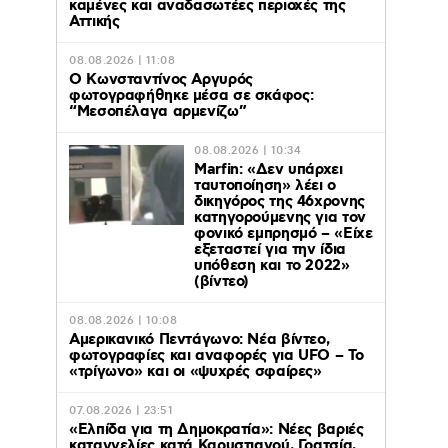
καμένες και αναδασωτέες περιοχές της
Αττικής
08.08.2026 | 11:08
Ο Κωνσταντίνος Αργυρός
φωτογραφήθηκε μέσα σε σκάφος:
“Μεσοπέλαγα αρμενίζω”
08.08.2026 | 10:34
Marfin: «Δεν υπάρχει
ταυτοποίηση» λέει ο
δικηγόρος της 46χρονης
κατηγορούμενης για τον
φονικό εμπρησμό – «Είχε
εξεταστεί για την ίδια
υπόθεση και το 2022»
(βίντεο)
08.08.2026 | 10:08
Αμερικανικό Πεντάγωνο: Νέα βίντεο,
φωτογραφίες και αναφορές για UFO – Το
«τρίγωνο» και οι «ψυχρές σφαίρες»
07.08.2026 | 23:51
«Ελπίδα για τη Δημοκρατία»: Νέες βαριές
καταγγελίες κατά Καρυστιανού, Γρατσία,