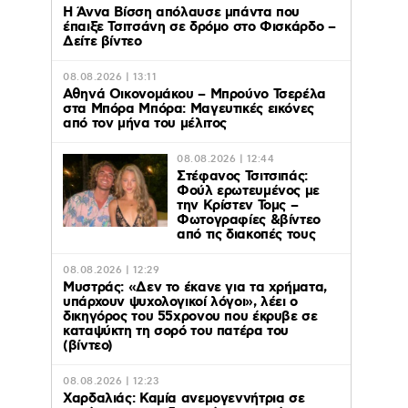
Η Άννα Βίσση απόλαυσε μπάντα που
έπαιξε Τσιτσάνη σε δρόμο στο Φισκάρδο –
Δείτε βίντεο
08.08.2026 | 13:11
Αθηνά Οικονομάκου – Μπρούνο Τσερέλα
στα Μπόρα Μπόρα: Mαγευτικές εικόνες
από τον μήνα του μέλιτος
08.08.2026 | 12:44
Στέφανος Τσιτσιπάς:
Φούλ ερωτευμένος με
την Κρίστεν Τομς –
Φωτογραφίες &βίντεο
από τις διακοπές τους
08.08.2026 | 12:29
Μυστράς: «Δεν το έκανε για τα χρήματα,
υπάρχουν ψυχολογικοί λόγοι», λέει ο
δικηγόρος του 55χρονου που έκρυβε σε
καταψύκτη τη σορό του πατέρα του
(βίντεο)
08.08.2026 | 12:23
Χαρδαλιάς: Καμία ανεμογεννήτρια σε