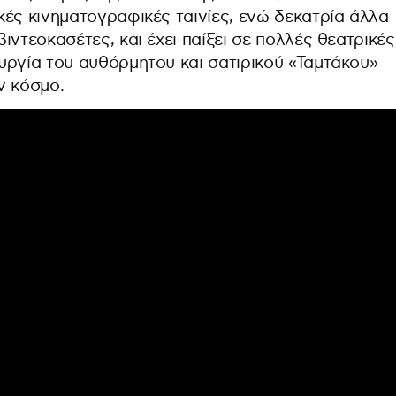
ές κινηματογραφικές ταινίες, ενώ δεκατρία άλλα
ιντεοκασέτες, και έχει παίξει σε πολλές θεατρικές
υργία του αυθόρμητου και σατιρικού «Ταμτάκου»
ν κόσμο.