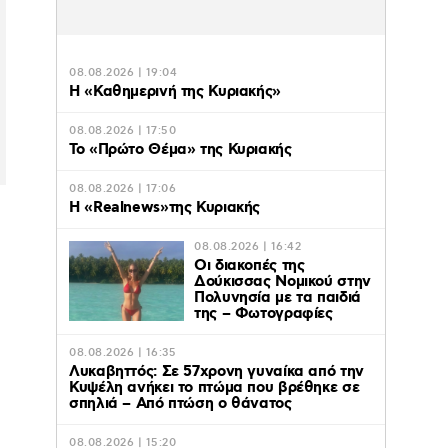
08.08.2026 | 19:04
H «Καθημερινή της Κυριακής»
08.08.2026 | 17:50
Το «Πρώτο Θέμα» της Κυριακής
08.08.2026 | 17:06
ο
Η «Realnews»της Κυριακής
08.08.2026 | 16:42
Οι διακοπές της
Δούκισσας Νομικού στην
Πολυνησία με τα παιδιά
της – Φωτογραφίες
08.08.2026 | 16:35
Λυκαβηττός: Σε 57χρονη γυναίκα από την
Κυψέλη ανήκει το πτώμα που βρέθηκε σε
σπηλιά – Από πτώση ο θάνατος
08.08.2026 | 15:20