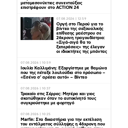
μεταμεσονύχτιες συνεντεύξεις
επιστρέφουν στο ACTION 24
07.08.2026 | 12:59
Οργή στο Περού για το
βίντεο της σεξουαλικής
επίθεσης μαέστρου σε
26χρονη τραγουδίστρια:
«Σιγά-σιγά θα το
ξεπεράσεις» της έλεγαν
οι ιδιοκτήτες της μπάντας
07.08.2026 | 10:59
Ιουλία Καλλιμάνη: Εξοργίστηκε με θαμώνα
που της πέταξε λουλούδια στο πρόσωπο –
«Εσένα σ’ αρέσει αυτό» – Βίντεο
07.08.2026 | 10:37
Τροχαίο στις Σέρρες: Μητέρα και γιος
σκοτώθηκαν όταν το αυτοκίνητό τους
συγκρούστηκε με φορτηγό
07.08.2026 | 10:25
Marfin: Στα δικαστήρια για την εκτέλεση
του εντάλματος σύλληψης η 46χρονη που