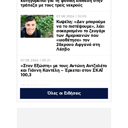
κατηγορείται για τη φονική επίθεση στην
τράπεζα με τους τρείς νεκρούς
07.08.2026 | 10:05
Κυψέλη: «Δεν μπορούμε
να το πιστέψουμε», λέει
σοκαρισμένο το ζευγάρι
των Αμερικανών που
«υιοθέτησε» τον
26χρονο Αφγανό στη
Λέσβο
07.08.2026 | 09:21
«Στον Εξώστη» με τους Αντώνη Αντζολέτο
και Γιάννη Καντέλη – Έρχεται στον ΣΚΑΪ
100,3
07.08.2026 | 09:14
Προφυλακίστηκαν ο δήμαρχος Στυλίδας
Όλες οι Ειδήσεις
και δύο ακόμη κατηγορούμενοι για την
φωτιά στη Βοιωτία
07.08.2026 | 00:07
Μάλια: Πώς πνίγηκε η 42χρονη τουρίστρια
μπροστά στα 3 ανήλικα παιδιά της – «Τα
παιδιά φώναζαν και έκλαιγαν, ήταν σε