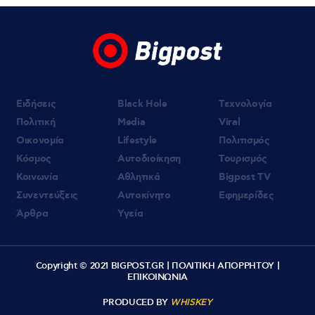
Βρετανίδας μετά την προφυλάκιση του
26χρονου Αφγανού για τη δολοφονία της
Ειδήσεις
Black Hole
Τεχνολογία
Πολιτική
Media
Viral
Οικονομία
Lifestyle
Πολιτισμός
Κόσμος
Αυτοδιοίκηση
Τουρισμός
Κοινωνία
Αθλητικά
Bigpost TV
Συνεντεύξεις
Αυτοκίνητο
Εφημερίδες
Άρθρα
Υγεία
Copyright © 2021 BIGPOST.GR |
ΠΟΛΙΤΙΚΗ ΑΠΟΡΡΗΤΟΥ
|
ΕΠΙΚΟΙΝΩΝΙΑ
PRODUCED BY
WHISKEY