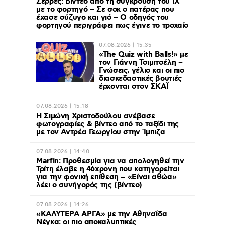
Σέρρες: Βίντεο από τη σύγκρουση του ΙΧ
με το φορτηγό – Σε σοκ ο πατέρας που
έχασε σύζυγο και γιό – Ο οδηγός του
φορτηγού περιγράφει πως έγινε το τροχαίο
07.08.2026 | 15:35
«The Quiz with Balls!» με
τον Γιάννη Τσιμιτσέλη –
Γνώσεις, γέλιο και οι πιο
διασκεδαστικές βουτιές
έρχονται στον ΣΚΑΪ
07.08.2026 | 15:18
Η Σιμώνη Χριστοδούλου ανέβασε
φωτογραφίες & βίντεο από το ταξίδι της
με τον Αντρέα Γεωργίου στην Ίμπιζα
07.08.2026 | 14:40
Marfin: Προθεσμία για να απολογηθεί την
Τρίτη έλαβε η 46χρονη που κατηγορείται
για την φονική επίθεση – «Είναι αθώα»
λέει ο συνήγορός της (βίντεο)
07.08.2026 | 14:26
«ΚΑΛΥΤΕΡΑ ΑΡΓΑ» με την Αθηναΐδα
Νέγκα: οι πιο αποκαλυπτικές