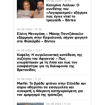
06.08.2026 | 16:05
Κατερίνα Λιόλιου: Ο
συνθέτης του
«Λογαριασμού» εξήγησε
πώς έγινε viral το
τραγούδι – Βίντεο
06.08.2026 | 15:35
Ελένη Μενεγάκη – Μάκης Παντζόπουλο
εξόρμηση στην Κεφαλονιά, πήγαν φαγητό
στο Φισκάρδο – Βίντεο
06.08.2026 | 13:57
Κυψέλη: Η συγκλονιστική κατάθεση της
συζύγου του Αφγανού – Πως
γνωρίστηκαν με τη Λίσα και πως τον
υποψιάστηκε για τη δολοφονία της
Βρετανίδας
06.08.2026 | 11:31
Marfin: Το βράδυ φτάνει στην Ελλάδα και
αύριο οδηγείται σε εισαγγελέα και
ανακριτή η 46χρονη κατηγορούμενη για
τον εμπρησμό της τράπεζας
06.08.2026 | 11:23