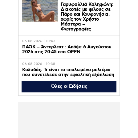
Γαρυφαλλιά Καληφώνη:
Διακοπές με φίλους σε
Πάρο και Κουφονήσια,
χωρίς τον Χρήστο
Μάστορα –
Φωτογραφίες
06.08.2026 | 10:43
ΠΑΟΚ – Άντερλεχτ : Απόψε 6 Αυγούστου
2026 στις 20:45 στο ΟΡΕΝ
06.08.2026 | 10:38
Κολυδάς: Τι είναι το «πολωμένο μελτέμι»
που συνετέλεσε στην εφιαλτική εξάπλωση
της φωτιάς σε Αττική και Βοιωτία
Όλες οι Ειδήσεις
06.08.2026 | 00:13
Παναθηναϊκός – ΤΣΣΚΑ 1948 1-1: Πλήρωσε
τα λάθη του και πάει για την πρόκριση στη
Σόφια
05.08.2026 | 22:47
Κυρ. Μητσοτάκης:
«Ψήφος εμπιστοσύνης»
η είσοδος της Meridiam