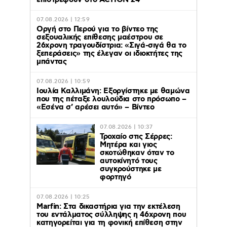
επιστρέφουν στο ACTION 24
07.08.2026 | 12:59
Οργή στο Περού για το βίντεο της
σεξουαλικής επίθεσης μαέστρου σε
26χρονη τραγουδίστρια: «Σιγά-σιγά θα το
ξεπεράσεις» της έλεγαν οι ιδιοκτήτες της
μπάντας
07.08.2026 | 10:59
Ιουλία Καλλιμάνη: Εξοργίστηκε με θαμώνα
που της πέταξε λουλούδια στο πρόσωπο –
«Εσένα σ’ αρέσει αυτό» – Βίντεο
07.08.2026 | 10:37
Τροχαίο στις Σέρρες:
Μητέρα και γιος
σκοτώθηκαν όταν το
αυτοκίνητό τους
συγκρούστηκε με
φορτηγό
07.08.2026 | 10:25
Marfin: Στα δικαστήρια για την εκτέλεση
του εντάλματος σύλληψης η 46χρονη που
κατηγορείται για τη φονική επίθεση στην