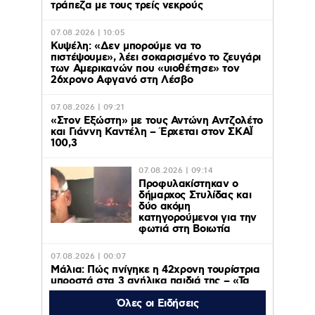
τράπεζα με τους τρείς νεκρούς
07.08.2026 | 10:05
Κυψέλη: «Δεν μπορούμε να το
πιστέψουμε», λέει σοκαρισμένο το ζευγάρι
των Αμερικανών που «υιοθέτησε» τον
26χρονο Αφγανό στη Λέσβο
07.08.2026 | 09:21
«Στον Εξώστη» με τους Αντώνη Αντζολέτο
και Γιάννη Καντέλη – Έρχεται στον ΣΚΑΪ
100,3
07.08.2026 | 09:14
Προφυλακίστηκαν ο
δήμαρχος Στυλίδας και
δύο ακόμη
κατηγορούμενοι για την
φωτιά στη Βοιωτία
07.08.2026 | 00:07
Μάλια: Πώς πνίγηκε η 42χρονη τουρίστρια
μπροστά στα 3 ανήλικα παιδιά της – «Τα
παιδιά φώναζαν και έκλαιγαν, ήταν σε
κατάσταση πανικού»
Όλες οι Ειδήσεις