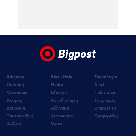
06.08.2026 | 20:19
Αμαλία Κωστοπούλου: Νέες φωτογραφίες
από τις διακοπές της στο Κάπρι
06.08.2026 | 19:10
«Δύο μαύρα πουκάμισα»: Κυκλοφόρησε το
πρώτο τρέϊλερ της νέας δραματικής σειράς
του MEGA
Ειδήσεις
Black Hole
Τεχνολογία
Πολιτική
Media
Viral
Οικονομία
Lifestyle
Πολιτισμός
Κόσμος
Αυτοδιοίκηση
Τουρισμός
Κοινωνία
Αθλητικά
Bigpost TV
Συνεντεύξεις
Αυτοκίνητο
Εφημερίδες
Άρθρα
Υγεία