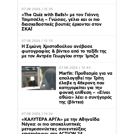
07.08.2026 | 15:35
«The Quiz with Balls!» με τον Γιάννη
Τσιμιτσέλη – Γνώσεις, γέλιο και οι πιο
διασκεδαστικές βουτιές έρχονται στον
ΣΚΑΪ
07.08.2026 | 15:18
Η Σιμώνη Χριστοδούλου ανέβασε
φωτογραφίες & βίντεο από το ταξίδι της
με τον Αντρέα Γεωργίου στην Ίμπιζα
07.08.2026 | 14:40
Marfin: Προθεσμία για να
απολογηθεί την Τρίτη
έλαβε η 46χρονη που
κατηγορείται για την
φονική επίθεση – «Είναι
αθώα» λέει ο συνήγορός
της (βίντεο)
07.08.2026 | 14:26
«ΚΑΛΥΤΕΡΑ ΑΡΓΑ» με την Αθηναΐδα
Νέγκα: οι πιο αποκαλυπτικές
μεταμεσονύχτιες συνεντεύξεις