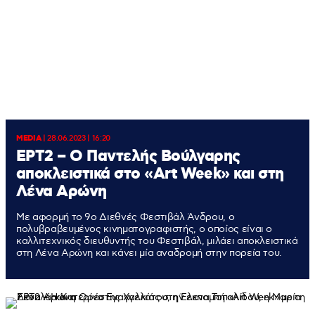
MEDIA
|
28.06.2023 | 16:20
ΕΡΤ2 – Ο Παντελής Βούλγαρης
αποκλειστικά στο «Art Week» και στη
Λένα Αρώνη
Με αφορμή το 9ο Διεθνές Φεστιβάλ Άνδρου, ο
πολυβραβευμένος κινηματογραφιστής, ο οποίος είναι ο
καλλιτεχνικός διευθυντής του Φεστιβάλ, μιλάει αποκλειστικά
στη Λένα Αρώνη και κάνει μία αναδρομή στην πορεία του.