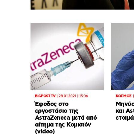
BIGPOST TV
|
28.01.2021 | 15:06
ΚΟΣΜΟΣ
Έφοδος στο
Μηνύσε
εργοστάσιο της
και As
AstraZeneca μετά από
ετοιμά
αίτημα της Κομισιόν
(video)