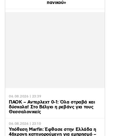
πανικού»
06.08.2026 | 23:39
ΠΑΟΚ – Αντερλεχτ 0-1: Όλα στραβά και
δύσκολα! Στο Βέλγιο η ρεβάνς για τους
Θεσσαλονικείς
06.08.2026 | 23:10
Υπόθεση Marfin: Έφθασε στην Ελλάδα η
46χρονη κατηγορούμενη για εμπρησμό –