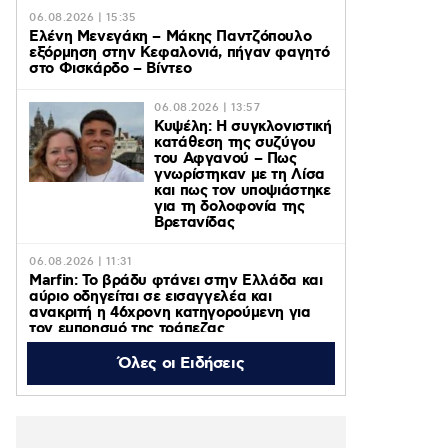
06.08.2026 | 15:35
Ελένη Μενεγάκη – Μάκης Παντζόπουλο
εξόρμηση στην Κεφαλονιά, πήγαν φαγητό
στο Φισκάρδο – Βίντεο
06.08.2026 | 13:57
Κυψέλη: Η συγκλονιστική
κατάθεση της συζύγου
του Αφγανού – Πως
γνωρίστηκαν με τη Λίσα
και πως τον υποψιάστηκε
για τη δολοφονία της
Βρετανίδας
06.08.2026 | 11:31
Marfin: Το βράδυ φτάνει στην Ελλάδα και
αύριο οδηγείται σε εισαγγελέα και
ανακριτή η 46χρονη κατηγορούμενη για
τον εμπρησμό της τράπεζας
Όλες οι Ειδήσεις
06.08.2026 | 11:23
Γαρυφαλλιά Καληφώνη: Διακοπές με
φίλους σε Πάρο και Κουφονήσια, χωρίς
τον Χρήστο Μάστορα – Φωτογραφίες