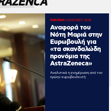
RAZENCA
ΠΟΛΙΤΙΚΗ
|
03.02.2021 | 16:26
Αναφορά του
Νότη Μαριά στην
Ευρωβουλή για
«τα σκανδαλώδη
προνόμια της
AstraZeneca»
Αναλυτικά η ενημέρωση από τον
πρώην ευρωβουλευτή: