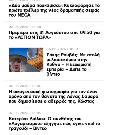
06.08.2026 | 19:10
«Δύο μαύρα πουκάμισα»: Κυκλοφόρησε το
πρώτο τρέϊλερ της νέας δραματικής σειράς
του MEGA
06.08.2026 | 18:38
Πρεμιέρα στις 31 Αυγούστου στις 09:50 για
το «ACTION ΤΩΡΑ»
06.08.2026 | 18:01
Σάκης Ρουβάς: Με στολή
μελισσοκόμου στην
Κύθνο – Η ξεχωριστή
εμπειρία – Δείτε το
βίντεο
06.08.2026 | 18:00
Η οικογενειακή φωτογραφία για τον έναν
χρόνο από τον θάνατο της Λένας Σαμαρά
που δημοσίευσε ο αδερφός της, Κώστας
06.08.2026 | 16:05
Κατερίνα Λιόλιου: Ο συνθέτης του
«Λογαριασμού» εξήγησε πώς έγινε viral το
τραγούδι – Βίντεο