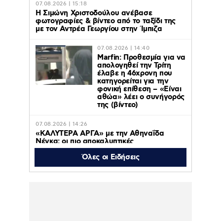
07.08.2026 | 15:18
Η Σιμώνη Χριστοδούλου ανέβασε
φωτογραφίες & βίντεο από το ταξίδι της
με τον Αντρέα Γεωργίου στην Ίμπιζα
07.08.2026 | 14:40
Marfin: Προθεσμία για να
απολογηθεί την Τρίτη
έλαβε η 46χρονη που
κατηγορείται για την
φονική επίθεση – «Είναι
αθώα» λέει ο συνήγορός
της (βίντεο)
07.08.2026 | 14:26
«ΚΑΛΥΤΕΡΑ ΑΡΓΑ» με την Αθηναΐδα
Νέγκα: οι πιο αποκαλυπτικές
μεταμεσονύχτιες συνεντεύξεις
επιστρέφουν στο ACTION 24
Όλες οι Ειδήσεις
07.08.2026 | 12:59
Οργή στο Περού για το βίντεο της
σεξουαλικής επίθεσης μαέστρου σε
26χρονη τραγουδίστρια: «Σιγά-σιγά θα το
ξεπεράσεις» της έλεγαν οι ιδιοκτήτες της
μπάντας