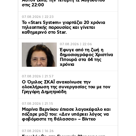
Άστον Βίλα, την Τετάρτη 12 Αυγούστου
στις 22:00
07.08.2026 | 22:23
Το «Stars System» γιορτάζει 20 χρόνια
τηλεοπτικής παρουσίας και γίνεται
καθημερινό στο Star.
07.08.2026 | 22:06
Έφυγε από τη ζωή η
δημοσιογράφος Χριστίνα
Πιτουρά στα 64 της
χρόνια
07.08.2026 | 21:57
Ο Όμιλος ΣΚΑΪ ανακοίνωσε την
ολοκλήρωση της συνεργασίας του με τον
Γρηγόρη Δημητριάδη
07.08.2026 | 21:15
Μαρίνα Βερνίκου έπιασε λαγοκέφαλο και
πόζαρε μαζί του: «Δεν υπάρχει λόγος να
φοβόμαστε τη θάλασσα» – Βίντεο
07.08.2026 | 16:26