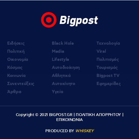
07.08.2026 | 09:21
«Στον Εξώστη» με τους Αντώνη Αντζολέτο
και Γιάννη Καντέλη – Έρχεται στον ΣΚΑΪ
100,3
Ειδήσεις
Black Hole
Τεχνολογία
Πολιτική
Media
Viral
Οικονομία
Lifestyle
Πολιτισμός
Κόσμος
Αυτοδιοίκηση
Τουρισμός
Κοινωνία
Αθλητικά
Bigpost TV
Συνεντεύξεις
Αυτοκίνητο
Εφημερίδες
Άρθρα
Υγεία
Copyright © 2021 BIGPOST.GR |
ΠΟΛΙΤΙΚΗ ΑΠΟΡΡΗΤΟΥ
|
ΕΠΙΚΟΙΝΩΝΙΑ
PRODUCED BY
WHISKEY