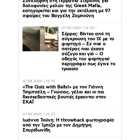
Συνελήφθη στη Γερμανία 31χρονος για
δολοφονίες μελών της Greek Mafia,
κατηγορείται και για την εκτέλεση με 97
σφαίρες του Βαγγέλη Ζαμπούνη
07.08.2026 | 16:09
Σέρρες: Βίντεο από τη
σύγκρουση του ΙΧ με το
φορτηγό – Σε σοκ ο
πατέρας που έχασε
σύζυγο και γιό – Ο
οδηγός του φορτηγού
περιγράφει πως έγινε το
τροχαίο
07.08.2026 | 15:35
«The Quiz with Balls!» με τον Γιάννη
Τσιμιτσέλη – Γνώσεις, γέλιο και οι πιο
διασκεδαστικές βουτιές έρχονται στον
ΣΚΑΪ
07.08.2026 | 15:23
Ιωάννα Τούνη: Η throwback φωτογραφία
από την Ίμπιζα με τον Δημήτρη
Σπυριδωνίδη