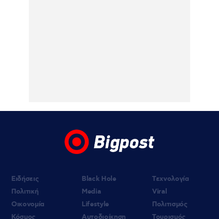
08.08.2026 | 17:01
Ο «Eλεύθερος Τύπος Κυριακής»
Ειδήσεις
Black Hole
Τεχνολογία
Πολιτική
Media
Viral
Οικονομία
Lifestyle
Πολιτισμός
Κόσμος
Αυτοδιοίκηση
Τουρισμός