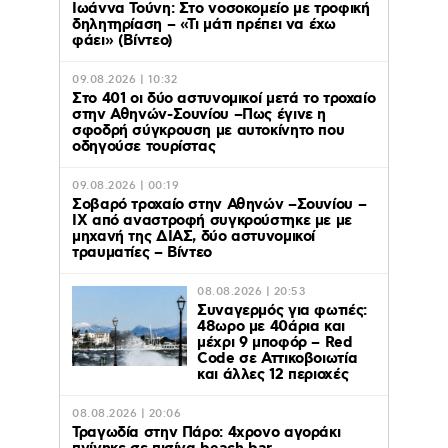
Ιωάννα Τούνη: Στο νοσοκομείο με τροφική
δηλητηρίαση – «Τι μάτι πρέπει να έχω
φάει» (Βίντεο)
09.08.2026 | 10:32
Στο 401 οι δύο αστυνομικοί μετά το τροχαίο
στην Αθηνών-Σουνίου –Πως έγινε η
σφοδρή σύγκρουση με αυτοκίνητο που
οδηγούσε τουρίστας
09.08.2026 | 00:19
Σοβαρό τροχαίο στην Αθηνών –Σουνίου –
ΙΧ από αναστροφή συγκρούστηκε με με
μηχανή της ΔΙΑΣ, δύο αστυνομικοί
τραυματίες – Βίντεο
08.08.2026 | 20:53
Συναγερμός για φωτιές:
48ωρο με 40άρια και
μέχρι 9 μποφόρ – Red
Code σε Αττικοβοιωτία
και άλλες 12 περιοχές
08.08.2026 | 20:06
Τραγωδία στην Πάρο: 4χρονο αγοράκι