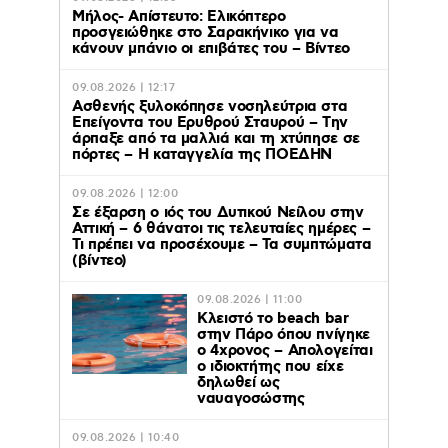
Μήλος- Απίστευτο: Ελικόπτερο
προσγειώθηκε στο Σαρακήνικο για να
κάνουν μπάνιο οι επιβάτες του – Βίντεο
09.08.2026 | 12:17
Ασθενής ξυλοκόπησε νοσηλεύτρια στα
Επείγοντα του Ερυθρού Σταυρού – Tην
άρπαξε από τα μαλλιά και τη χτύπησε σε
πόρτες – Η καταγγελία της ΠΟΕΔΗΝ
09.08.2026 | 12:00
Σε έξαρση ο ιός του Δυτικού Νείλου στην
Αττική – 6 θάνατοι τις τελευταίες ημέρες –
Τι πρέπει να προσέχουμε – Τα συμπτώματα
(βίντεο)
09.08.2026 | 11:00
Κλειστό το beach bar
στην Πάρο όπου πνίγηκε
ο 4χρονος – Απολογείται
ο ιδιοκτήτης που είχε
δηλωθεί ως
ναυαγοσώστης
09.08.2026 | 10:40