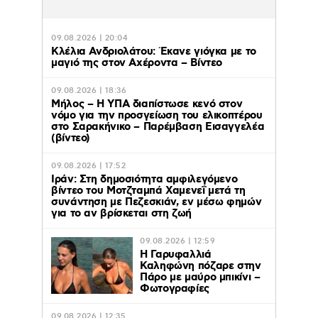
09.08.2026 | 20:04
Κλέλια Ανδριολάτου: Έκανε γιόγκα με το
μαγιό της στον Αχέροντα – Βίντεο
09.08.2026 | 18:36
Μήλος – Η ΥΠΑ διαπίστωσε κενό στον
νόμο για την προσγείωση του ελικοπτέρου
στο Σαρακήνικο – Παρέμβαση Εισαγγελέα
(βίντεο)
09.08.2026 | 17:52
Ιράν: Στη δημοσιότητα αμφιλεγόμενο
βίντεο του Μοτζταμπά Χαμενεΐ μετά τη
συνάντηση με Πεζεσκιάν, εν μέσω φημών
για το αν βρίσκεται στη ζωή
09.08.2026 | 12:59
Η Γαρυφαλλιά
Καληφώνη πόζαρε στην
Πάρο με μαύρο μπικίνι –
Φωτογραφίες
09.08.2026 | 12:35