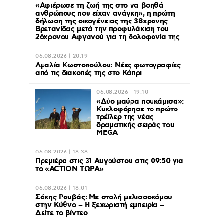
«Αφιέρωσε τη ζωή της στο να βοηθά
ανθρώπους που είχαν ανάγκη», η πρώτη
δήλωση της οικογένειας της 38χρονης
Βρετανίδας μετά την προφυλάκιση του
26χρονου Αφγανού για τη δολοφονία της
06.08.2026 | 20:19
Αμαλία Κωστοπούλου: Νέες φωτογραφίες
από τις διακοπές της στο Κάπρι
06.08.2026 | 19:10
«Δύο μαύρα πουκάμισα»:
Κυκλοφόρησε το πρώτο
τρέϊλερ της νέας
δραματικής σειράς του
MEGA
06.08.2026 | 18:38
Πρεμιέρα στις 31 Αυγούστου στις 09:50 για
το «ACTION ΤΩΡΑ»
06.08.2026 | 18:01
Σάκης Ρουβάς: Με στολή μελισσοκόμου
στην Κύθνο – Η ξεχωριστή εμπειρία –
Δείτε το βίντεο