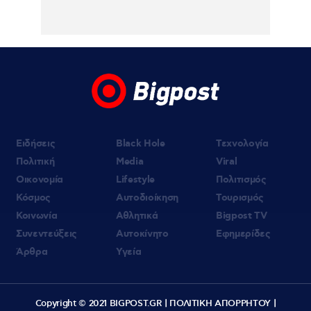
Σόφια
Ειδήσεις
Black Hole
Τεχνολογία
Πολιτική
Media
Viral
Οικονομία
Lifestyle
Πολιτισμός
Κόσμος
Αυτοδιοίκηση
Τουρισμός
Κοινωνία
Αθλητικά
Bigpost TV
Συνεντεύξεις
Αυτοκίνητο
Εφημερίδες
Άρθρα
Υγεία
Copyright © 2021 BIGPOST.GR |
ΠΟΛΙΤΙΚΗ ΑΠΟΡΡΗΤΟΥ
|