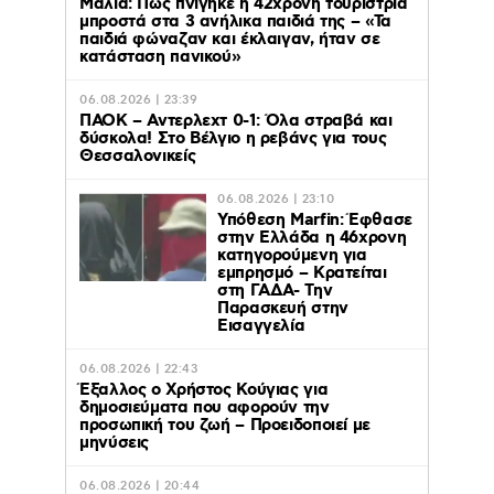
Μάλια: Πώς πνίγηκε η 42χρονη τουρίστρια
μπροστά στα 3 ανήλικα παιδιά της – «Τα
παιδιά φώναζαν και έκλαιγαν, ήταν σε
κατάσταση πανικού»
06.08.2026 | 23:39
ΠΑΟΚ – Αντερλεχτ 0-1: Όλα στραβά και
δύσκολα! Στο Βέλγιο η ρεβάνς για τους
Θεσσαλονικείς
06.08.2026 | 23:10
Υπόθεση Marfin: Έφθασε
στην Ελλάδα η 46χρονη
κατηγορούμενη για
εμπρησμό – Κρατείται
στη ΓΑΔΑ- Την
Παρασκευή στην
Εισαγγελία
06.08.2026 | 22:43
Έξαλλος ο Χρήστος Κούγιας για
δημοσιεύματα που αφορούν την
προσωπική του ζωή – Προειδοποιεί με
μηνύσεις
06.08.2026 | 20:44