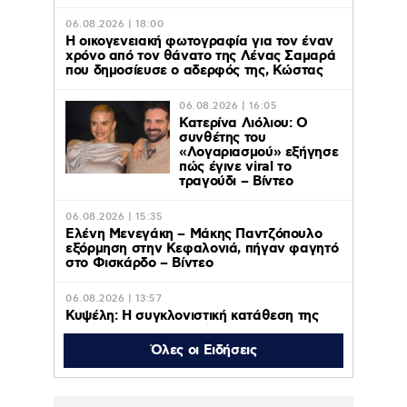
06.08.2026 | 18:00
Η οικογενειακή φωτογραφία για τον έναν
χρόνο από τον θάνατο της Λένας Σαμαρά
που δημοσίευσε ο αδερφός της, Κώστας
06.08.2026 | 16:05
Κατερίνα Λιόλιου: Ο
συνθέτης του
«Λογαριασμού» εξήγησε
πώς έγινε viral το
τραγούδι – Βίντεο
06.08.2026 | 15:35
Ελένη Μενεγάκη – Μάκης Παντζόπουλο
εξόρμηση στην Κεφαλονιά, πήγαν φαγητό
στο Φισκάρδο – Βίντεο
06.08.2026 | 13:57
Κυψέλη: Η συγκλονιστική κατάθεση της
συζύγου του Αφγανού – Πως
γνωρίστηκαν με τη Λίσα και πως τον
Όλες οι Ειδήσεις
υποψιάστηκε για τη δολοφονία της
Βρετανίδας