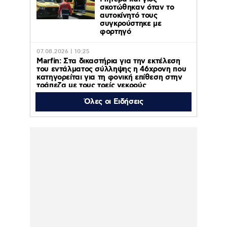
σκοτώθηκαν όταν το
αυτοκίνητό τους
συγκρούστηκε με
φορτηγό
07.08.2026 | 10:25
Marfin: Στα δικαστήρια για την εκτέλεση
του εντάλματος σύλληψης η 46χρονη που
κατηγορείται για τη φονική επίθεση στην
τράπεζα με τους τρείς νεκρούς
Όλες οι Ειδήσεις
07.08.2026 | 10:05
Κυψέλη: «Δεν μπορούμε να το
πιστέψουμε», λέει σοκαρισμένο το ζευγάρι
των Αμερικανών που «υιοθέτησε» τον
26χρονο Αφγανό στη Λέσβο
07.08.2026 | 09:21
«Στον Εξώστη» με τους Αντώνη Αντζολέτο
και Γιάννη Καντέλη – Έρχεται στον ΣΚΑΪ
100,3
07.08.2026 | 09:14
Προφυλακίστηκαν ο
δήμαρχος Στυλίδας και