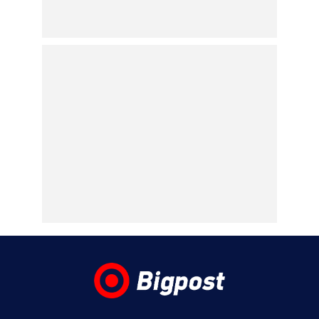
δύο ακόμη
κατηγορούμενοι για την
φωτιά στη Βοιωτία
07.08.2026 | 00:07
Μάλια: Πώς πνίγηκε η 42χρονη τουρίστρια
μπροστά στα 3 ανήλικα παιδιά της – «Τα
παιδιά φώναζαν και έκλαιγαν, ήταν σε
κατάσταση πανικού»
06.08.2026 | 23:39
ΠΑΟΚ – Αντερλεχτ 0-1: Όλα στραβά και
δύσκολα! Στο Βέλγιο η ρεβάνς για τους
Θεσσαλονικείς
06.08.2026 | 23:10
Υπόθεση Marfin: Έφθασε στην Ελλάδα η
46χρονη κατηγορούμενη για εμπρησμό –
Κρατείται στη ΓΑΔΑ- Την Παρασκευή στην
Εισαγγελία