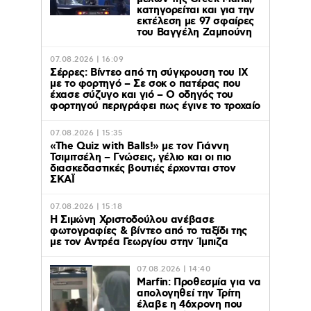
κατηγορείται και για την
εκτέλεση με 97 σφαίρες
του Βαγγέλη Ζαμπούνη
07.08.2026 | 16:09
Σέρρες: Βίντεο από τη σύγκρουση του ΙΧ
με το φορτηγό – Σε σοκ ο πατέρας που
έχασε σύζυγο και γιό – Ο οδηγός του
φορτηγού περιγράφει πως έγινε το τροχαίο
07.08.2026 | 15:35
«The Quiz with Balls!» με τον Γιάννη
Τσιμιτσέλη – Γνώσεις, γέλιο και οι πιο
διασκεδαστικές βουτιές έρχονται στον
ΣΚΑΪ
07.08.2026 | 15:18
Η Σιμώνη Χριστοδούλου ανέβασε
φωτογραφίες & βίντεο από το ταξίδι της
με τον Αντρέα Γεωργίου στην Ίμπιζα
07.08.2026 | 14:40
Marfin: Προθεσμία για να
απολογηθεί την Τρίτη
έλαβε η 46χρονη που