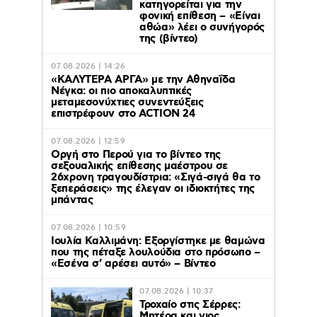
κατηγορείται για την
φονική επίθεση – «Είναι
αθώα» λέει ο συνήγορός
της (βίντεο)
07.08.2026 | 14:26
«ΚΑΛΥΤΕΡΑ ΑΡΓΑ» με την Αθηναΐδα
Νέγκα: οι πιο αποκαλυπτικές
μεταμεσονύχτιες συνεντεύξεις
επιστρέφουν στο ACTION 24
07.08.2026 | 12:59
Οργή στο Περού για το βίντεο της
σεξουαλικής επίθεσης μαέστρου σε
26χρονη τραγουδίστρια: «Σιγά-σιγά θα το
ξεπεράσεις» της έλεγαν οι ιδιοκτήτες της
μπάντας
07.08.2026 | 10:59
Ιουλία Καλλιμάνη: Εξοργίστηκε με θαμώνα
που της πέταξε λουλούδια στο πρόσωπο –
«Εσένα σ’ αρέσει αυτό» – Βίντεο
07.08.2026 | 10:37
Τροχαίο στις Σέρρες:
Μητέρα και γιος