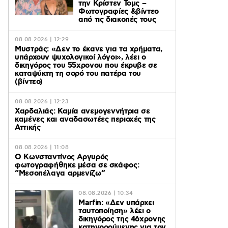
την Κρίστεν Τομς –
Φωτογραφίες &βίντεο
από τις διακοπές τους
08.08.2026 | 12:29
Μυστράς: «Δεν το έκανε για τα χρήματα,
υπάρχουν ψυχολογικοί λόγοι», λέει ο
δικηγόρος του 55χρονου που έκρυβε σε
καταψύκτη τη σορό του πατέρα του
(βίντεο)
08.08.2026 | 12:23
Χαρδαλιάς: Καμία ανεμογεννήτρια σε
καμένες και αναδασωτέες περιοχές της
Αττικής
08.08.2026 | 11:08
Ο Κωνσταντίνος Αργυρός
φωτογραφήθηκε μέσα σε σκάφος:
“Μεσοπέλαγα αρμενίζω”
08.08.2026 | 10:34
Marfin: «Δεν υπάρχει
ταυτοποίηση» λέει ο
δικηγόρος της 46χρονης
κατηγορούμενης για τον