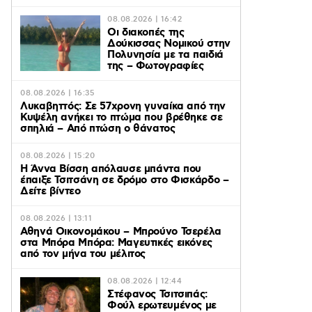
08.08.2026 | 16:42
Οι διακοπές της
Δούκισσας Νομικού στην
Πολυνησία με τα παιδιά
της – Φωτογραφίες
08.08.2026 | 16:35
Λυκαβηττός: Σε 57χρονη γυναίκα από την
Κυψέλη ανήκει το πτώμα που βρέθηκε σε
σπηλιά – Από πτώση ο θάνατος
08.08.2026 | 15:20
Η Άννα Βίσση απόλαυσε μπάντα που
έπαιξε Τσιτσάνη σε δρόμο στο Φισκάρδο –
Δείτε βίντεο
08.08.2026 | 13:11
Αθηνά Οικονομάκου – Μπρούνο Τσερέλα
στα Μπόρα Μπόρα: Mαγευτικές εικόνες
από τον μήνα του μέλιτος
08.08.2026 | 12:44
Στέφανος Τσιτσιπάς:
Φούλ ερωτευμένος με