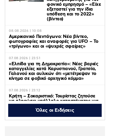
φονικό εμπρησμό – «Είχε
εξεταστεί για την ίδια
υπόθεση και το 2022»
(βίντεο)
08.08.2026 | 10:08
Αμερικανικό Πεντάγωνο: Νέα βίντεο,
φωτογραφίες και αναφορές για UFO – Το
«τρίγωνο» και οι «ψυχρές σφαίρες»
07.08.2026 | 23:51
«Ελπίδα για τη Δημοκρατία»: Νέες βαριές
καταγγελίες κατά Καρυστιανού, Γρατσία,
Γαλανού και αυλικών ότι «μετέτρεψαν το
κίνημα σε φοβικό αρχηγικό κόμμα»
07.08.2026 | 23:12
Κρήτη – Σοκαριστικό: Τουρίστας ζητούσε
να πληρώσει υπάλληλο καταστήματος για
να ασελγήσει σε 10 χρονο κορίτσι που
Όλες οι Ειδήσεις
καθόταν αμέριμνο στην αυλή
07.08.2026 | 22:49
UEFA Super Cup: Η μάχη
για το τρόπαιο ζωντανά