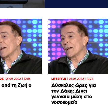
ΟΣ
|
29.05.2022 | 12:06
LIFESTYLE
|
03.05.2022 | 12:23
 από τη ζωή ο
Δύσκολες ώρες για
τον Δάκη: Δίνει
γενναία μάχη στο
νοσοκομείο