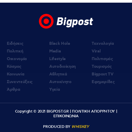
Ειδήσεις
Black Hole
Τεχνολογία
Πολιτική
Media
Viral
Οικονομία
Lifestyle
Πολιτισμός
Κόσμος
Αυτοδιοίκηση
Τουρισμός
Κοινωνία
Αθλητικά
Bigpost TV
Συνεντεύξεις
Αυτοκίνητο
Εφημερίδες
Άρθρα
Υγεία
Copyright © 2021 BIGPOST.GR |
ΠΟΛΙΤΙΚΗ ΑΠΟΡΡΗΤΟΥ
|
ΕΠΙΚΟΙΝΩΝΙΑ
PRODUCED BY
WHISKEY