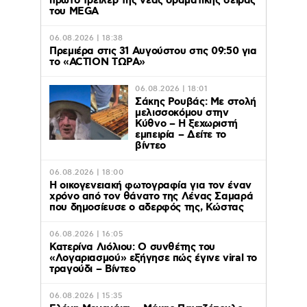
πρώτο τρέϊλερ της νέας δραματικής σειράς
του MEGA
06.08.2026 | 18:38
Πρεμιέρα στις 31 Αυγούστου στις 09:50 για
το «ACTION ΤΩΡΑ»
06.08.2026 | 18:01
Σάκης Ρουβάς: Με στολή
μελισσοκόμου στην
Κύθνο – Η ξεχωριστή
εμπειρία – Δείτε το
βίντεο
06.08.2026 | 18:00
Η οικογενειακή φωτογραφία για τον έναν
χρόνο από τον θάνατο της Λένας Σαμαρά
που δημοσίευσε ο αδερφός της, Κώστας
06.08.2026 | 16:05
Κατερίνα Λιόλιου: Ο συνθέτης του
«Λογαριασμού» εξήγησε πώς έγινε viral το
τραγούδι – Βίντεο
06.08.2026 | 15:35