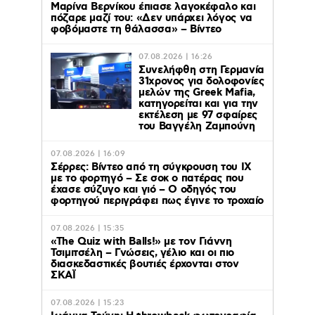
Μαρίνα Βερνίκου έπιασε λαγοκέφαλο και
πόζαρε μαζί του: «Δεν υπάρχει λόγος να
φοβόμαστε τη θάλασσα» – Βίντεο
07.08.2026 | 16:26
Συνελήφθη στη Γερμανία
31χρονος για δολοφονίες
μελών της Greek Mafia,
κατηγορείται και για την
εκτέλεση με 97 σφαίρες
του Βαγγέλη Ζαμπούνη
07.08.2026 | 16:09
Σέρρες: Βίντεο από τη σύγκρουση του ΙΧ
με το φορτηγό – Σε σοκ ο πατέρας που
έχασε σύζυγο και γιό – Ο οδηγός του
φορτηγού περιγράφει πως έγινε το τροχαίο
07.08.2026 | 15:35
«The Quiz with Balls!» με τον Γιάννη
Τσιμιτσέλη – Γνώσεις, γέλιο και οι πιο
διασκεδαστικές βουτιές έρχονται στον
ΣΚΑΪ
07.08.2026 | 15:23