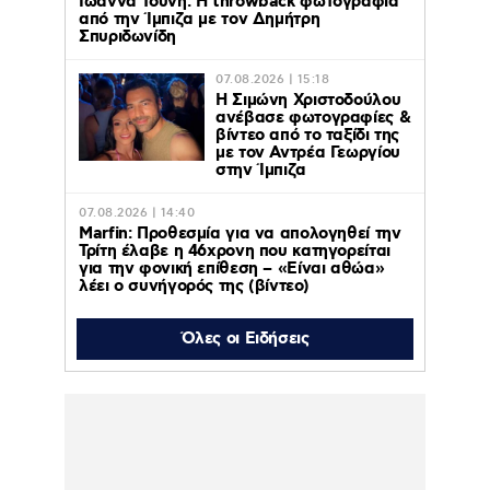
Ιωάννα Τούνη: Η throwback φωτογραφία
από την Ίμπιζα με τον Δημήτρη
Σπυριδωνίδη
07.08.2026 | 15:18
Η Σιμώνη Χριστοδούλου
ανέβασε φωτογραφίες &
βίντεο από το ταξίδι της
με τον Αντρέα Γεωργίου
στην Ίμπιζα
07.08.2026 | 14:40
Marfin: Προθεσμία για να απολογηθεί την
Τρίτη έλαβε η 46χρονη που κατηγορείται
για την φονική επίθεση – «Είναι αθώα»
λέει ο συνήγορός της (βίντεο)
07.08.2026 | 14:26
Όλες οι Ειδήσεις
«ΚΑΛΥΤΕΡΑ ΑΡΓΑ» με την Αθηναΐδα
Νέγκα: οι πιο αποκαλυπτικές
μεταμεσονύχτιες συνεντεύξεις
επιστρέφουν στο ACTION 24
07.08.2026 | 12:59
Οργή στο Περού για το βίντεο της
σεξουαλικής επίθεσης μαέστρου σε