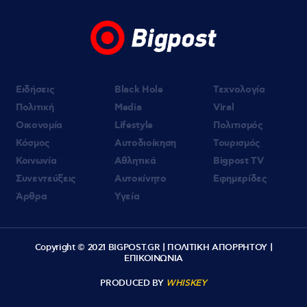
πιστέψουμε», λέει σοκαρισμένο το ζευγάρι
των Αμερικανών που «υιοθέτησε» τον
26χρονο Αφγανό στη Λέσβο
Ειδήσεις
Black Hole
Τεχνολογία
Πολιτική
Media
Viral
Οικονομία
Lifestyle
Πολιτισμός
Κόσμος
Αυτοδιοίκηση
Τουρισμός
Κοινωνία
Αθλητικά
Bigpost TV
Συνεντεύξεις
Αυτοκίνητο
Εφημερίδες
Άρθρα
Υγεία
Copyright © 2021 BIGPOST.GR |
ΠΟΛΙΤΙΚΗ ΑΠΟΡΡΗΤΟΥ
|
ΕΠΙΚΟΙΝΩΝΙΑ
PRODUCED BY
WHISKEY