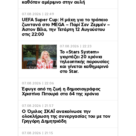
καθόταν αμέριμνο στην αυλή
07.08.2026 | 22:49
UEFA Super Cup: Η μάχη για το τρόπαιο
ζωντανά στο MEGA – Παρί Σεν Ζερμέν –
Άστον Βίλα, την Τετάρτη 12 Αυγούστου
στις 22:00
07.08.2026 | 22:23
Το «Stars System»
γιορτάζει 20 χρόνια
τηλεοπτικής παρουσίας
και γίνεται καθημερινό
στο Star.
07.08.2026 | 22:06
Έφυγε από τη ζωή η δημοσιογράφος
Χριστίνα Πιτουρά στα 64 της χρόνια
07.08.2026 | 21:57
Ο Όμιλος ΣΚΑΪ ανακοίνωσε την
ολοκλήρωση της συνεργασίας του με τον
Γρηγόρη Δημητριάδη
07.08.2026 | 21:15