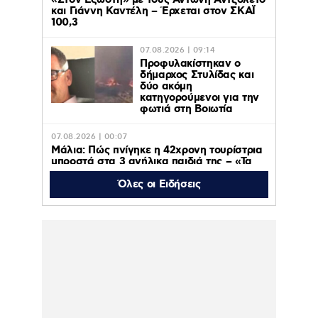
«Στον Εξώστη» με τους Αντώνη Αντζολέτο
και Γιάννη Καντέλη – Έρχεται στον ΣΚΑΪ
100,3
07.08.2026 | 09:14
Προφυλακίστηκαν ο
δήμαρχος Στυλίδας και
δύο ακόμη
κατηγορούμενοι για την
φωτιά στη Βοιωτία
07.08.2026 | 00:07
Μάλια: Πώς πνίγηκε η 42χρονη τουρίστρια
μπροστά στα 3 ανήλικα παιδιά της – «Τα
παιδιά φώναζαν και έκλαιγαν, ήταν σε
κατάσταση πανικού»
Όλες οι Ειδήσεις
06.08.2026 | 23:39
ΠΑΟΚ – Αντερλεχτ 0-1: Όλα στραβά και
δύσκολα! Στο Βέλγιο η ρεβάνς για τους
Θεσσαλονικείς
06.08.2026 | 23:10
Υπόθεση Marfin: Έφθασε στην Ελλάδα η
46χρονη κατηγορούμενη για εμπρησμό –
Κρατείται στη ΓΑΔΑ- Την Παρασκευή στην