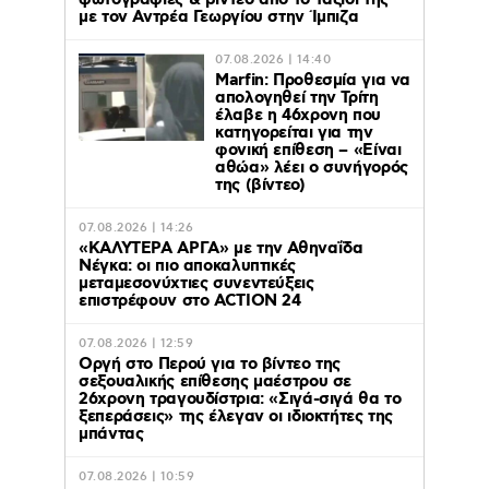
φωτογραφίες & βίντεο από το ταξίδι της
με τον Αντρέα Γεωργίου στην Ίμπιζα
07.08.2026 | 14:40
Marfin: Προθεσμία για να
απολογηθεί την Τρίτη
έλαβε η 46χρονη που
κατηγορείται για την
φονική επίθεση – «Είναι
αθώα» λέει ο συνήγορός
της (βίντεο)
07.08.2026 | 14:26
«ΚΑΛΥΤΕΡΑ ΑΡΓΑ» με την Αθηναΐδα
Νέγκα: οι πιο αποκαλυπτικές
μεταμεσονύχτιες συνεντεύξεις
επιστρέφουν στο ACTION 24
07.08.2026 | 12:59
Οργή στο Περού για το βίντεο της
σεξουαλικής επίθεσης μαέστρου σε
26χρονη τραγουδίστρια: «Σιγά-σιγά θα το
ξεπεράσεις» της έλεγαν οι ιδιοκτήτες της
μπάντας
07.08.2026 | 10:59