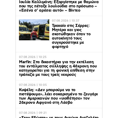
Ιουλία Καλλιμάνη: Εξοργίστηκε με θαμώνα
που της πέταξε λουλούδια στο πρόσωπο –
«Εσένα σ’ αρέσει αυτό» – Βίντεο
07.08.2026 | 10:37
Τροχαίο στις Σέρρες:
Μητέρα και γιος
σκοτώθηκαν όταν το
αυτοκίνητό τους
συγκρούστηκε με
φορτηγό
07.08.2026 | 10:25
Marfin: Στα δικαστήρια για την εκτέλεση
του εντάλματος σύλληψης η 46χρονη που
κατηγορείται για τη φονική επίθεση στην
τράπεζα με τους τρείς νεκρούς
07.08.2026 | 10:05
Κυψέλη: «Δεν μπορούμε να το
πιστέψουμε», λέει σοκαρισμένο το ζευγάρι
των Αμερικανών που «υιοθέτησε» τον
26χρονο Αφγανό στη Λέσβο
07.08.2026 | 09:21