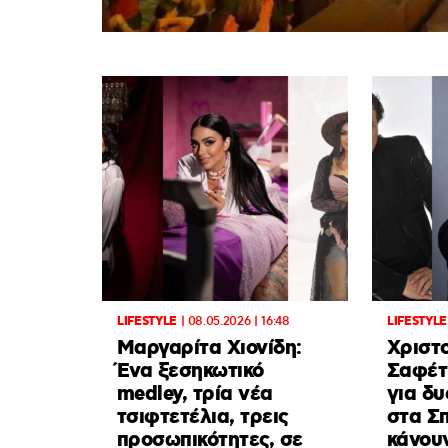
LIFESTYLE
|
08.05.2026 | 16:48
LIFESTYLE
Μαργαρίτα Χιονίδη:
Xριστ
Ένα ξεσηκωτικό
Σαφέτ
medley, τρία νέα
για δυ
τσιφτετέλια, τρεις
στα Σ
προσωπικότητες, σε
κάνου