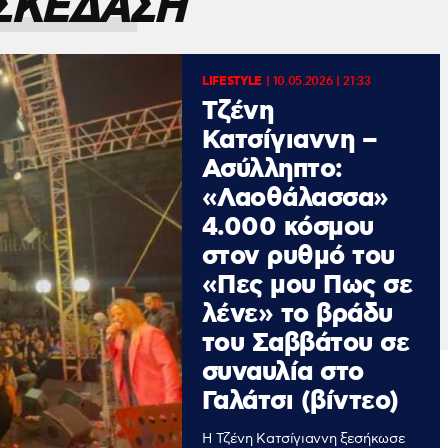
ΣΚΕΔΑΣΗ
LIFESTYLE
|
10.05.2026 | 21:33
Tζένη
Κατσίγιαννη –
Ασύλληπτο:
«Λαοθάλασσα»
4.000 κόσμου
στον ρυθμό του
«Πες μου Πως σε
λένε» το βράδυ
του Σαββάτου σε
συναυλία στο
Γαλάτσι (βίντεο)
Η Τζένη Κατσίγιαννη ξεσήκωσε