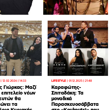
|
12.02.2026 | 14:33
LIFESTYLE
|
01.12.2025 | 21:48
ς Γιώρκας: Μαζί
Καραφώτης-
 επιτελείο νέων
Σπιταδάκη: Τα
ευτών θα
μοναδικά
ώνει τα
Παρασκευοσάββατα