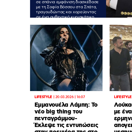
σε σπάνια εμφάνιση διασκέδασε
με τη Σοφία Βόσσου στα Σπάτα,
τραγουδώντας και χορεύοντας
σε ένα αυθεντικό κυριακάτικο
γλέντι.
LIFESTYLE
|
20.03.2026 | 16:07
LIFESTYLE
Εμμανουέλα Λάμπη: Το
Λούκα
νέο big thing του
με ένα
πενταγράμμου-
ερμην
Έκλεψε τις εντυπώσεις
απογει