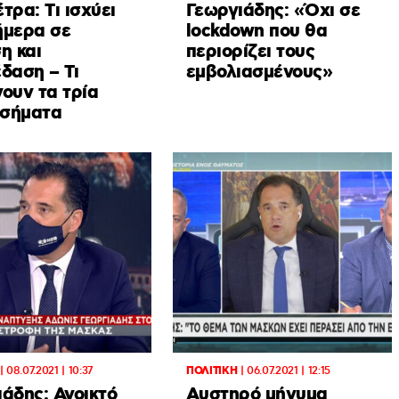
τρα: Tι ισχύει
Γεωργιάδης: «Όχι σε
ήμερα σε
lockdown που θα
η και
περιορίζει τους
δαση – Τι
εμβολιασμένους»
ουν τα τρία
 σήματα
|
08.07.2021 | 10:37
ΠΟΛΙΤΙΚΗ
|
06.07.2021 | 12:15
άδης: Ανοικτό
Aυστηρό μήνυμα