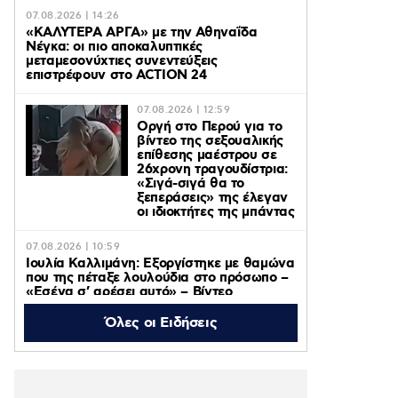
07.08.2026 | 14:26
«ΚΑΛΥΤΕΡΑ ΑΡΓΑ» με την Αθηναΐδα
Νέγκα: οι πιο αποκαλυπτικές
μεταμεσονύχτιες συνεντεύξεις
επιστρέφουν στο ACTION 24
07.08.2026 | 12:59
Οργή στο Περού για το
βίντεο της σεξουαλικής
επίθεσης μαέστρου σε
26χρονη τραγουδίστρια:
«Σιγά-σιγά θα το
ξεπεράσεις» της έλεγαν
οι ιδιοκτήτες της μπάντας
07.08.2026 | 10:59
Ιουλία Καλλιμάνη: Εξοργίστηκε με θαμώνα
που της πέταξε λουλούδια στο πρόσωπο –
«Εσένα σ’ αρέσει αυτό» – Βίντεο
Όλες οι Ειδήσεις
07.08.2026 | 10:37
Τροχαίο στις Σέρρες: Μητέρα και γιος
σκοτώθηκαν όταν το αυτοκίνητό τους
συγκρούστηκε με φορτηγό