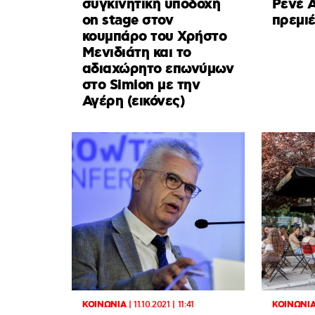
συγκινητική υποδοχή
Ρενέ Α
on stage στον
πρεμι
κουμπάρο του Χρήστο
Μενιδιάτη και το
αδιαχώρητο επωνύμων
στο Simion με την
Αγέρη (εικόνες)
ΚΟΙΝΩΝΙΑ
|
11.10.2021 | 11:41
ΚΟΙΝΩΝΙ