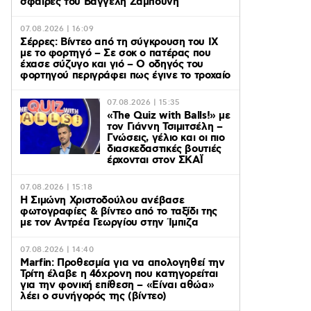
σφαίρες του Βαγγέλη Ζαμπούνη
07.08.2026 | 16:09
Σέρρες: Βίντεο από τη σύγκρουση του ΙΧ
με το φορτηγό – Σε σοκ ο πατέρας που
έχασε σύζυγο και γιό – Ο οδηγός του
φορτηγού περιγράφει πως έγινε το τροχαίο
07.08.2026 | 15:35
«The Quiz with Balls!» με
τον Γιάννη Τσιμιτσέλη –
Γνώσεις, γέλιο και οι πιο
διασκεδαστικές βουτιές
έρχονται στον ΣΚΑΪ
07.08.2026 | 15:18
Η Σιμώνη Χριστοδούλου ανέβασε
φωτογραφίες & βίντεο από το ταξίδι της
με τον Αντρέα Γεωργίου στην Ίμπιζα
07.08.2026 | 14:40
Marfin: Προθεσμία για να απολογηθεί την
Τρίτη έλαβε η 46χρονη που κατηγορείται
για την φονική επίθεση – «Είναι αθώα»
λέει ο συνήγορός της (βίντεο)