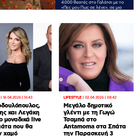
4.000 θεατές στο Γαλάτσι με το
«Πες μου Πως σε λένε», σε μια
εκρηκτική συναυλία γεμάτη
παλμό, νεολαία και στιγμές που
έγιναν viral στα social media.
|
16.04.2026 | 16:43
LIFESTYLE
|
02.04.2026 | 08:42
οδουλόπουλος,
Μεγάλο δημοτικό
ης και Λεγάκη
γλέντι με τη Γωγώ
ο μοναδικά live
Τσαμπά στο
πάτα που θα
Antamoma στα Σπάτα
ν χαμό
την Παρασκευή 3