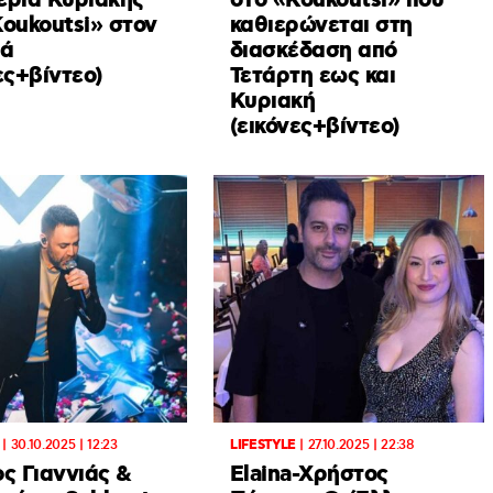
έρια Κυριακής
στο «Koukoutsi» που
Koukoutsi» στον
καθιερώνεται στη
ιά
διασκέδαση από
ες+βίντεο)
Τετάρτη εως και
Κυριακή
(εικόνες+βίντεο)
|
30.10.2025 | 12:23
LIFESTYLE
|
27.10.2025 | 22:38
ς Γιαννιάς &
Elaina-Xρήστος