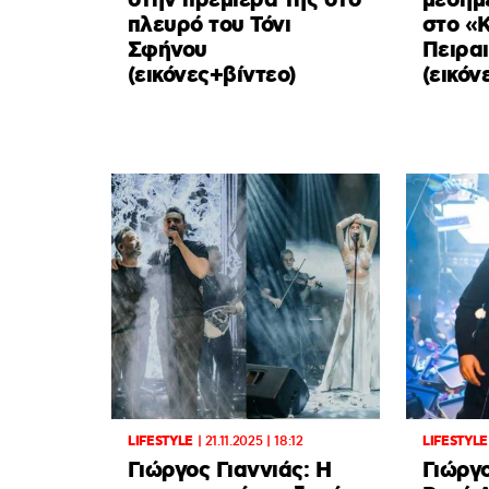
στην πρεμιέρα της στο
μεσημ
πλευρό του Τόνι
στο «
Σφήνου
Πειρα
(εικόνες+βίντεο)
(εικόν
LIFESTYLE
|
21.11.2025 | 18:12
LIFESTYLE
Γιώργος Γιαννιάς: Η
Γιώργο