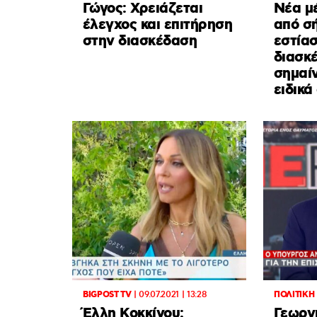
Γώγος: Χρειάζεται
Νέα μέ
έλεγχος και επιτήρηση
από σ
στην διασκέδαση
εστίασ
διασκέ
σημαίν
ειδικά
BIGPOST TV
|
09.07.2021 | 13:28
ΠΟΛΙΤΙΚΗ
Έλλη Κοκκίνου:
Γεωργι