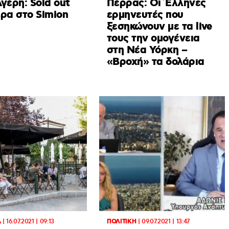
γέρη: Sold out
Πέρρας: Οι Έλληνες
έρα στο Simion
ερμηνευτές που
ξεσηκώνουν με τα live
τους την ομογένεια
στη Νέα Υόρκη –
«Βροχή» τα δολάρια
Α
|
16.07.2021 | 09:13
ΠΟΛΙΤΙΚΗ
|
09.07.2021 | 13:47