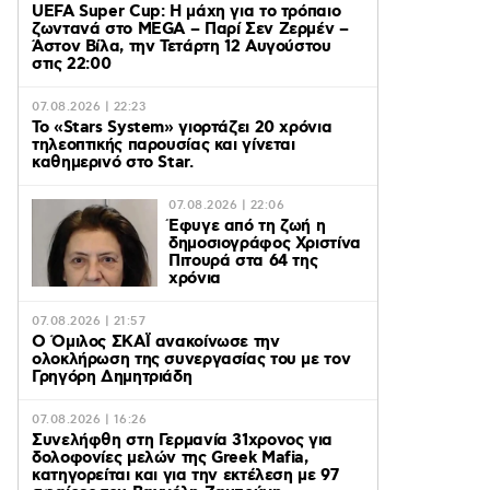
UEFA Super Cup: Η μάχη για το τρόπαιο
ζωντανά στο MEGA – Παρί Σεν Ζερμέν –
Άστον Βίλα, την Τετάρτη 12 Αυγούστου
στις 22:00
07.08.2026 | 22:23
Το «Stars System» γιορτάζει 20 χρόνια
τηλεοπτικής παρουσίας και γίνεται
καθημερινό στο Star.
07.08.2026 | 22:06
Έφυγε από τη ζωή η
δημοσιογράφος Χριστίνα
Πιτουρά στα 64 της
χρόνια
07.08.2026 | 21:57
Ο Όμιλος ΣΚΑΪ ανακοίνωσε την
ολοκλήρωση της συνεργασίας του με τον
Γρηγόρη Δημητριάδη
07.08.2026 | 16:26
Συνελήφθη στη Γερμανία 31χρονος για
δολοφονίες μελών της Greek Mafia,
κατηγορείται και για την εκτέλεση με 97