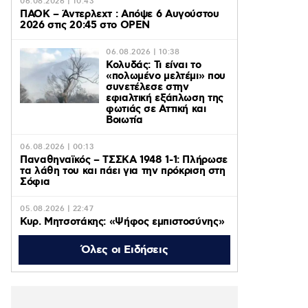
06.08.2026 | 10:43
ΠΑΟΚ – Άντερλεχτ : Απόψε 6 Αυγούστου
2026 στις 20:45 στο ΟΡΕΝ
06.08.2026 | 10:38
Κολυδάς: Τι είναι το
«πολωμένο μελτέμι» που
συνετέλεσε στην
εφιαλτική εξάπλωση της
φωτιάς σε Αττική και
Βοιωτία
06.08.2026 | 00:13
Παναθηναϊκός – ΤΣΣΚΑ 1948 1-1: Πλήρωσε
τα λάθη του και πάει για την πρόκριση στη
Σόφια
05.08.2026 | 22:47
Κυρ. Μητσοτάκης: «Ψήφος εμπιστοσύνης»
η είσοδος της Meridiam στο καλώδιο
Ελλάδας – Κύπρου
Όλες οι Ειδήσεις
05.08.2026 | 21:51
Εύη Βατίδου: Τράβηξε τα βλέμματα με
κόκκινο μπικίνι σε παραλία της Μυκόνου
(βίντεο)