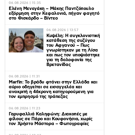
06.08.2026 | 15:35
Ελένη Μενεγάκη – Μάκης Παντζόπουλο
εξόρμηση στην Κεφαλονιά, πήγαν φαγητό
στο Φισκάρδο – Βίντεο
06.08.2026 | 13:57
Κυψέλη: Η συγκλονιστική
κατάθεση της συζύγου
του Αφγανού – Πως
γνωρίστηκαν με τη Λίσα
και πως τον υποψιάστηκε
για τη δολοφονία της
Βρετανίδας
06.08.2026 | 11:31
Marfin: Το βράδυ φτάνει στην Ελλάδα και
αύριο οδηγείται σε εισαγγελέα και
ανακριτή η 46χρονη κατηγορούμενη για
τον εμπρησμό της τράπεζας
06.08.2026 | 11:23
Γαρυφαλλιά Καληφώνη: Διακοπές με
φίλους σε Πάρο και Κουφονήσια, χωρίς
τον Χρήστο Μάστορα – Φωτογραφίες