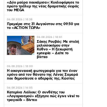
«Δύο μαύρα πουκάμισα»: Κυκλοφόρησε το
πρώτο τρέϊλερ της νέας δραματικής σειράς
του MEGA
06.08.2026 | 18:38
Πρεμιέρα στις 31 Αυγούστου στις 09:50 για
το «ACTION ΤΩΡΑ»
06.08.2026 | 18:01
Σάκης Ρουβάς: Με στολή
μελισσοκόμου στην
Κύθνο – Η ξεχωριστή
εμπειρία – Δείτε το
βίντεο
06.08.2026 | 18:00
Η οικογενειακή φωτογραφία για τον έναν
χρόνο από τον θάνατο της Λένας Σαμαρά
που δημοσίευσε ο αδερφός της, Κώστας
06.08.2026 | 16:05
Κατερίνα Λιόλιου: Ο συνθέτης του
«Λογαριασμού» εξήγησε πώς έγινε viral το
τραγούδι – Βίντεο