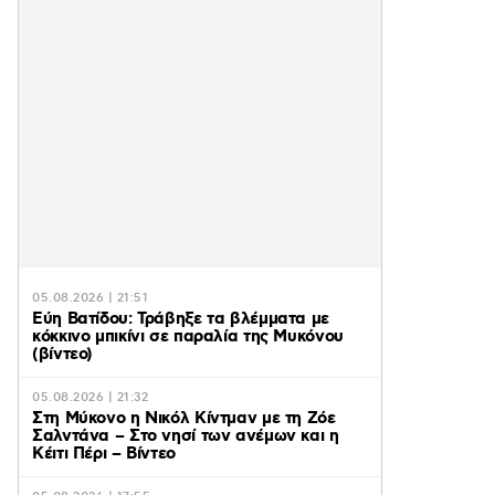
05.08.2026 | 21:51
Εύη Βατίδου: Τράβηξε τα βλέμματα με
κόκκινο μπικίνι σε παραλία της Μυκόνου
(βίντεο)
05.08.2026 | 21:32
Στη Μύκονο η Νικόλ Κίντμαν με τη Ζόε
Σαλντάνα – Στο νησί των ανέμων και η
Κέιτι Πέρι – Βίντεο