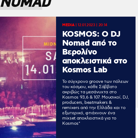
 NOMAD
MEDIA
|
12.01.2023 | 20:14
KOSMOS: Ο DJ
Nomad από το
Βερολίνο
αποκλειστικά στο
Kosmos Lab
Το σύγχρονο groove των πόλεων
του κόσμου, κάθε Σάββατο
ακριβώς τα μεσάνυχτα στο
Kosmos 93,6 & 107. Μουσικοί, DJ,
producers, beatmakers &
remixers από την Ελλάδα και το
εξωτερικό, φτιάχνουν ένα
mixset αποκλειστικά για το
Kosmos*