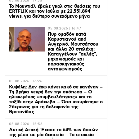
05.08.2026 | 17:55
Το Μουντιάλ έβαλε γκολ στις θεάσεις του
ERTFLIX και τον Ιούλιο με 22.551.894
views, για δεύτερο συνεχόμενο μήνα
05.08.2026 | 16:47
Πυρ ομαδόν κατά
Καρυστιανού από
Αυγερινό, Μουτσάτσου
και άλλα 20 στελέχη:
Καταγγέλουν “αυλές”,
μηχανισμούς και
παρασκηνιακούς
ανταγωνισμούς
05.08.2026 | 16:26
Κυψέλη: Δεν έχω κάνει κακό σε κανέναν –
Τη βρήκα νεκρή δεν την σκότωσα – Ο
ηλικιωμένος «συμβουλάτορας» και το
ταξίδι στην Αράχωβα – Όσα ισχυρίστηκε ο
26χρονος για τη δολοφονία της
Βρετανίδας
05.08.2026 | 15:56
Δυτική Αττική: Έχασε το 64% των δασών
της μέσα σε μία δεκαετία – Τα στοιχεία