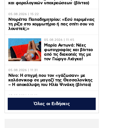
και φορολογικών υποχρεώσεων (βίντεο)
05.08.2026 | 15:22
Ντορέττα Παπαδημητρίου: «Εσύ περιμένεις
τη ρίζα στο κομμωτήριο ή πας σπίτι σου να
λουστείς;»
05.08.2026 | 11:45
Μαρία Αντωνά: Νέες
φωτογραφίες και βίντεο
από τις διακοπές της με
τον Γιώργο Λιάγκα!
05.08.2026 | 11:31
Νίνο: Η στιγμή που τον «γάζωσαν» με
καλάσνικοφ σε μαγαζί της Θεσσαλονίκης
– Η αποκάλυψη του Ηλία Ψινάκη (βίντεο)
05.08.2026 | 11:11
Axios: ΗΠΑ, Ιράν και Ομάν κοντά σε
Όλες οι Ειδήσεις
συμφωνία για το άνοιγμα των Στενών του
Ορμούζ – Οι όροι
05.08.2026 | 10:48
Η «Πρωινή Ζώνη» του ACTION 24