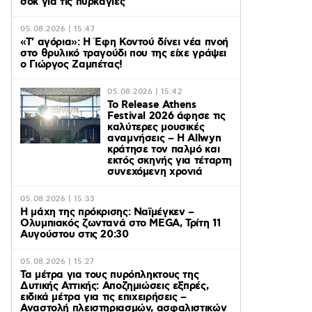
σοκ για τις πυρκαγιές
05.08.2026 | 15:47
«Τ’ αγόρια»: Η Έφη Κοντού δίνει νέα πνοή
στο θρυλικό τραγούδι που της είχε γράψει
ο Γιώργος Ζαμπέτας!
05.08.2026 | 15:42
Το Release Athens
Festival 2026 άφησε τις
καλύτερες μουσικές
αναμνήσεις – Η Allwyn
κράτησε τον παλμό και
εκτός σκηνής για τέταρτη
συνεχόμενη χρονιά
05.08.2026 | 15:33
Η μάχη της πρόκρισης: Ναϊμέγκεν –
Ολυμπιακός ζωντανά στο MEGA, Τρίτη 11
Αυγούστου στις 20:30
05.08.2026 | 15:27
Τα μέτρα για τους πυρόπληκτους της
Δυτικής Αττικής: Αποζημιώσεις εξπρές,
ειδικά μέτρα για τις επιχειρήσεις –
Αναστολή πλειστηριασμών, ασφαλιστικών