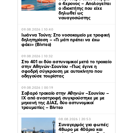
ο 4χρονος – Απολογείται
ο ιδιοκτήτης που είχε
δηλωθεί ως
ναυαγοσώστης
09.08.2026 | 10:40
Ιωάννα Τούνη: Στο νοσοκομείο με τροφική
δηλητηρίαση – «Τι μάτι πρέπει να έχω
φάει» (Βίντεο)
09.08.2026 | 10:32
Στο 401 οι δύο αστυνομικοί μετά το τροχαίο
στην Αθηνών-Σουνίου –Πως έγινε η
σφοδρή σύγκρουση με αυτοκίνητο που
οδηγούσε τουρίστας
09.08.2026 | 00:19
Σοβαρό τροχαίο στην Αθηνών –Σουνίου –
ΙΧ από αναστροφή συγκρούστηκε με με
μηχανή της ΔΙΑΣ, δύο αστυνομικοί
τραυματίες – Βίντεο
08.08.2026 | 20:53
Συναγερμός για φωτιές:
48ωρο με 40άρια και