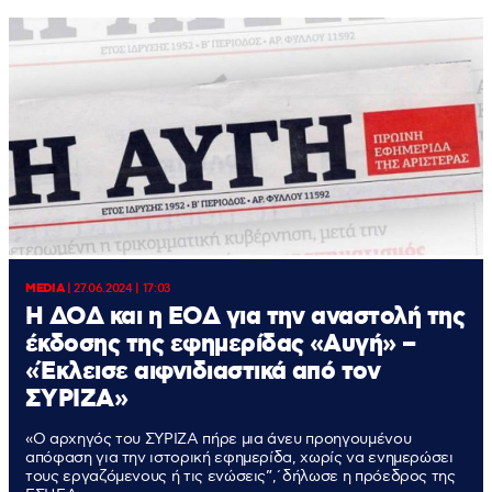
MEDIA
|
27.06.2024 | 17:03
Η ΔΟΔ και η ΕΟΔ για την αναστολή της
έκδοσης της εφημερίδας «Αυγή» –
«Έκλεισε αιφνιδιαστικά από τον
ΣΥΡΙΖΑ»
«Ο αρχηγός του ΣΥΡΙΖΑ πήρε μια άνευ προηγουμένου
απόφαση για την ιστορική εφημερίδα, χωρίς να ενημερώσει
τους εργαζόμενους ή τις ενώσεις”,΄δήλωσε η πρόεδρος της