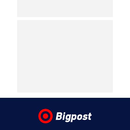
08.08.2026 | 17:50
Το «Πρώτο Θέμα» της Κυριακής
08.08.2026 | 17:06
Η «Realnews»της Κυριακής
08.08.2026 | 17:01
Ο «Eλεύθερος Τύπος Κυριακής»