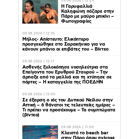
09.08.2026 | 12:59
Η Γαρυφαλλιά
Καληφώνη πόζαρε στην
Πάρο με μαύρο μπικίνι –
Φωτογραφίες
09.08.2026 | 12:35
Μήλος- Απίστευτο: Ελικόπτερο
προσγειώθηκε στο Σαρακήνικο για να
κάνουν μπάνιο οι επιβάτες του – Βίντεο
09.08.2026 | 12:17
Ασθενής ξυλοκόπησε νοσηλεύτρια στα
Επείγοντα του Ερυθρού Σταυρού – Tην
άρπαξε από τα μαλλιά και τη χτύπησε σε
πόρτες – Η καταγγελία της ΠΟΕΔΗΝ
09.08.2026 | 12:00
Σε έξαρση ο ιός του Δυτικού Νείλου στην
Αττική – 6 θάνατοι τις τελευταίες ημέρες –
Τι πρέπει να προσέχουμε – Τα συμπτώματα
(βίντεο)
09.08.2026 | 11:00
Κλειστό το beach bar
στην Πάρο όπου πνίγηκε