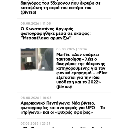
δικηγόρος του 55χρονου που έκρυβε σε
καταψύκτη τη σορό του πατέρα του
(βίντεο)
08.08.2026 | 11:08
Ο Κωνσταντίνος Αργυρός
φωτογραφήθηκε μέσα σε σκάφος:
“Μεσοπέλαγα αρμενίζω”
08.08.2026 | 10:34
Marfin: «Δεν υπάρχει
ταυτοποίηση» λέει ο
δικηγόρος της 46χρονης
κατηγορούμενης για τον
φονικό εμπρησμό – «Είχε
εξεταστεί για την ίδια
υπόθεση και το 2022»
(βίντεο)
08.08.2026 | 10:08
Αμερικανικό Πεντάγωνο: Νέα βίντεο,
φωτογραφίες και αναφορές για UFO – Το
«τρίγωνο» και οι «ψυχρές σφαίρες»
07.08.2026 | 23:51