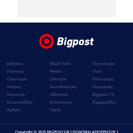
«ΚΑΛΥΤΕΡΑ ΑΡΓΑ» με την Αθηναΐδα
Νέγκα: οι πιο αποκαλυπτικές
μεταμεσονύχτιες συνεντεύξεις
επιστρέφουν στο ACTION 24
Ειδήσεις
Black Hole
Τεχνολογία
Πολιτική
Media
Viral
Οικονομία
Lifestyle
Πολιτισμός
Κόσμος
Αυτοδιοίκηση
Τουρισμός
Κοινωνία
Αθλητικά
Bigpost TV
Συνεντεύξεις
Αυτοκίνητο
Εφημερίδες
Άρθρα
Υγεία
Copyright © 2021 BIGPOST.GR |
ΠΟΛΙΤΙΚΗ ΑΠΟΡΡΗΤΟΥ
|