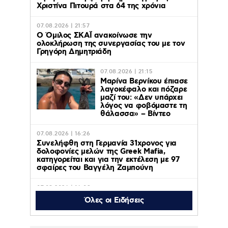
Χριστίνα Πιτουρά στα 64 της χρόνια
07.08.2026 | 21:57
Ο Όμιλος ΣΚΑΪ ανακοίνωσε την
ολοκλήρωση της συνεργασίας του με τον
Γρηγόρη Δημητριάδη
07.08.2026 | 21:15
Μαρίνα Βερνίκου έπιασε
λαγοκέφαλο και πόζαρε
μαζί του: «Δεν υπάρχει
λόγος να φοβόμαστε τη
θάλασσα» – Βίντεο
07.08.2026 | 16:26
Συνελήφθη στη Γερμανία 31χρονος για
δολοφονίες μελών της Greek Mafia,
κατηγορείται και για την εκτέλεση με 97
σφαίρες του Βαγγέλη Ζαμπούνη
07.08.2026 | 16:09
Σέρρες: Βίντεο από τη σύγκρουση του ΙΧ
Όλες οι Ειδήσεις
με το φορτηγό – Σε σοκ ο πατέρας που
έχασε σύζυγο και γιό – Ο οδηγός του
φορτηγού περιγράφει πως έγινε το τροχαίο