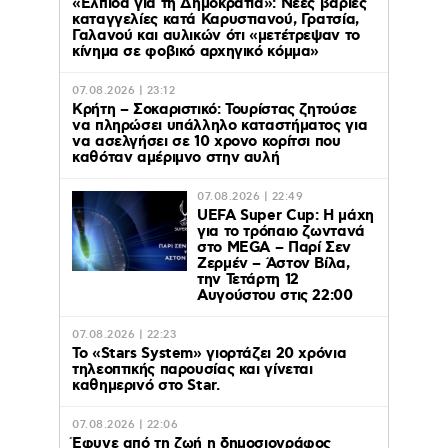
«Ελπίδα για τη Δημοκρατία»: Νέες βαριές
καταγγελίες κατά Καρυστιανού, Γρατσία,
Γαλανού και αυλικών ότι «μετέτρεψαν το
κίνημα σε φοβικό αρχηγικό κόμμα»
07.08.2026 | 23:12
Κρήτη – Σοκαριστικό: Τουρίστας ζητούσε
να πληρώσει υπάλληλο καταστήματος για
να ασελγήσει σε 10 χρονο κορίτσι που
καθόταν αμέριμνο στην αυλή
07.08.2026 | 22:49
UEFA Super Cup: Η μάχη
για το τρόπαιο ζωντανά
στο MEGA – Παρί Σεν
Ζερμέν – Άστον Βίλα,
την Τετάρτη 12
Αυγούστου στις 22:00
07.08.2026 | 22:23
Το «Stars System» γιορτάζει 20 χρόνια
τηλεοπτικής παρουσίας και γίνεται
καθημερινό στο Star.
07.08.2026 | 22:06
Έφυγε από τη ζωή η δημοσιογράφος