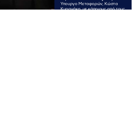
Υπουργο Μεταφορών, Κώστα
Κυρανάκη, με κάποιους από τους
συγγενείς να του επιτίθεται
φραστικά.