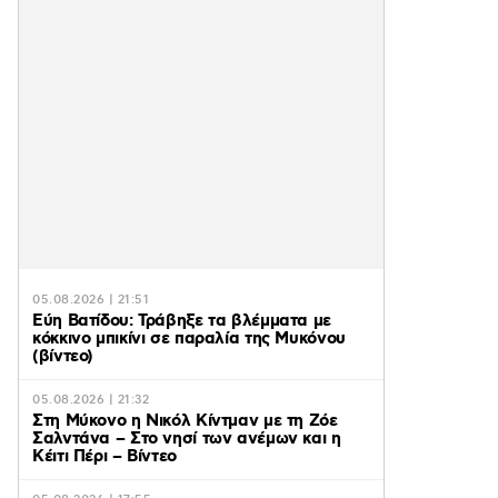
05.08.2026 | 21:51
Εύη Βατίδου: Τράβηξε τα βλέμματα με
κόκκινο μπικίνι σε παραλία της Μυκόνου
(βίντεο)
05.08.2026 | 21:32
Στη Μύκονο η Νικόλ Κίντμαν με τη Ζόε
Σαλντάνα – Στο νησί των ανέμων και η
Κέιτι Πέρι – Βίντεο