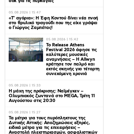
σοκ για τις πυρκαγιές
05.08.2026 | 15:47
«Τ’ αγόρια»: Η Έφη Κοντού δίνει νέα πνοή
στο θρυλικό τραγούδι που της είχε γράψει
ο Γιώργος Ζαμπέτας!
05.08.2026 | 15:42
Το Release Athens
Festival 2026 άφησε τις
καλύτερες μουσικές
αναμνήσεις – Η Allwyn
κράτησε τον παλμό και
εκτός σκηνής για τέταρτη
συνεχόμενη χρονιά
05.08.2026 | 15:33
Η μάχη της πρόκρισης: Ναϊμέγκεν –
Ολυμπιακός ζωντανά στο MEGA, Τρίτη 11
Αυγούστου στις 20:30
05.08.2026 | 15:27
Τα μέτρα για τους πυρόπληκτους της
Δυτικής Αττικής: Αποζημιώσεις εξπρές,
ειδικά μέτρα για τις επιχειρήσεις –
Αναστολή πλειστηριασμών, ασφαλιστικών