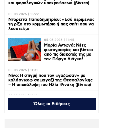
και φορολογικών υποχρεώσεων (βίντεο)
05.08.2026 | 15:22
Ντορέττα Παπαδημητρίου: «Εσύ περιμένεις
τη ρίζα στο κομμωτήριο ή πας σπίτι σου να
λουστείς;»
05.08.2026 | 11:45
Μαρία Αντωνά: Νέες
φωτογραφίες και βίντεο
από τις διακοπές της με
τον Γιώργο Λιάγκα!
05.08.2026 | 11:31
Νίνο: Η στιγμή που τον «γάζωσαν» με
καλάσνικοφ σε μαγαζί της Θεσσαλονίκης
– Η αποκάλυψη του Ηλία Ψινάκη (βίντεο)
05.08.2026 | 11:11
Axios: ΗΠΑ, Ιράν και Ομάν κοντά σε
Όλες οι Ειδήσεις
συμφωνία για το άνοιγμα των Στενών του
Ορμούζ – Οι όροι
05.08.2026 | 10:48
Η «Πρωινή Ζώνη» του ACTION 24