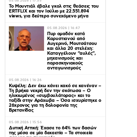
05.08.2026 | 17:55
Το Μουντιάλ έβαλε γκολ στις θεάσεις του
ERTFLIX και τον Ιούλιο με 22.551.894
views, για δεύτερο συνεχόμενο μήνα
05.08.2026 | 16:47
Πυρ ομαδόν κατά
Καρυστιανού από
Αυγερινό, Μουτσάτσου
και άλλα 20 στελέχη:
Καταγγέλουν “αυλές”,
μηχανισμούς και
παρασκηνιακούς
ανταγωνισμούς
05.08.2026 | 16:26
Κυψέλη: Δεν έχω κάνει κακό σε κανέναν –
Τη βρήκα νεκρή δεν την σκότωσα – Ο
ηλικιωμένος «συμβουλάτορας» και το
ταξίδι στην Αράχωβα – Όσα ισχυρίστηκε ο
26χρονος για τη δολοφονία της
Βρετανίδας
05.08.2026 | 15:56
Δυτική Αττική: Έχασε το 64% των δασών
της μέσα σε μία δεκαετία – Τα στοιχεία