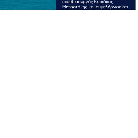
πρωθυπουργός Κυριάκος
Μητσοτάκης και συμπλήρωσε ότι
αυτό θα γίνει τις επόμενες μέρες
από την ExxonMobil.