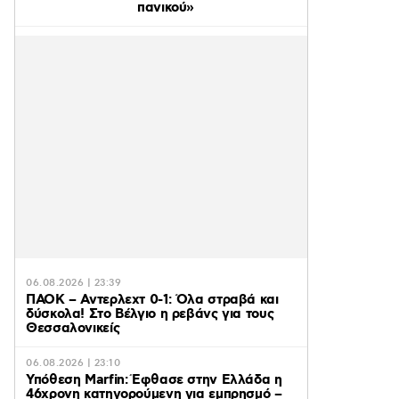
πανικού»
06.08.2026 | 23:39
ΠΑΟΚ – Αντερλεχτ 0-1: Όλα στραβά και
δύσκολα! Στο Βέλγιο η ρεβάνς για τους
Θεσσαλονικείς
06.08.2026 | 23:10
Υπόθεση Marfin: Έφθασε στην Ελλάδα η
46χρονη κατηγορούμενη για εμπρησμό –