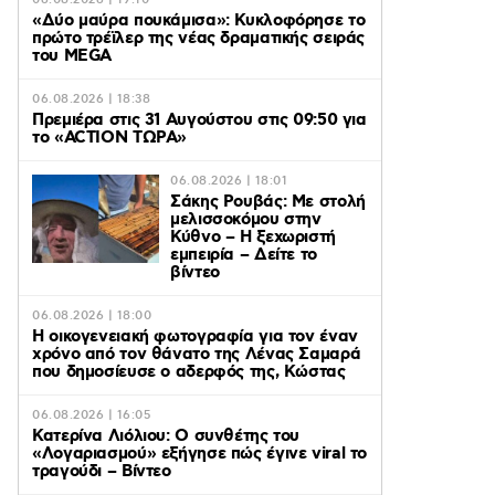
06.08.2026 | 19:10
«Δύο μαύρα πουκάμισα»: Κυκλοφόρησε το
πρώτο τρέϊλερ της νέας δραματικής σειράς
του MEGA
06.08.2026 | 18:38
Πρεμιέρα στις 31 Αυγούστου στις 09:50 για
το «ACTION ΤΩΡΑ»
06.08.2026 | 18:01
Σάκης Ρουβάς: Με στολή
μελισσοκόμου στην
Κύθνο – Η ξεχωριστή
εμπειρία – Δείτε το
βίντεο
06.08.2026 | 18:00
Η οικογενειακή φωτογραφία για τον έναν
χρόνο από τον θάνατο της Λένας Σαμαρά
που δημοσίευσε ο αδερφός της, Κώστας
06.08.2026 | 16:05
Κατερίνα Λιόλιου: Ο συνθέτης του
«Λογαριασμού» εξήγησε πώς έγινε viral το
τραγούδι – Βίντεο