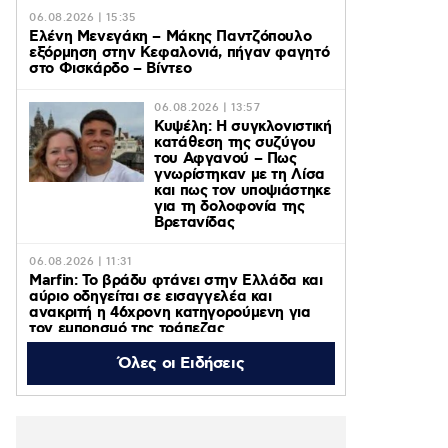
06.08.2026 | 15:35
Ελένη Μενεγάκη – Μάκης Παντζόπουλο
εξόρμηση στην Κεφαλονιά, πήγαν φαγητό
στο Φισκάρδο – Βίντεο
06.08.2026 | 13:57
Κυψέλη: Η συγκλονιστική
κατάθεση της συζύγου
του Αφγανού – Πως
γνωρίστηκαν με τη Λίσα
και πως τον υποψιάστηκε
για τη δολοφονία της
Βρετανίδας
06.08.2026 | 11:31
Marfin: Το βράδυ φτάνει στην Ελλάδα και
αύριο οδηγείται σε εισαγγελέα και
ανακριτή η 46χρονη κατηγορούμενη για
τον εμπρησμό της τράπεζας
Όλες οι Ειδήσεις
06.08.2026 | 11:23
Γαρυφαλλιά Καληφώνη: Διακοπές με
φίλους σε Πάρο και Κουφονήσια, χωρίς
τον Χρήστο Μάστορα – Φωτογραφίες