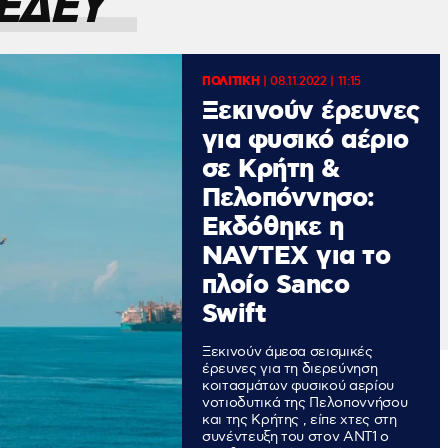
ΕΔΕΥ
ΠΟΛΙΤΙΚΗ
|
08.11.2022 | 11:15
Ξεκινούν έρευνες
για φυσικό αέριο
σε Κρήτη &
Πελοπόννησο:
Εκδόθηκε η
NAVTEX για το
πλοίο Sanco
Swift
Ξεκινούν άμεσα σεισμικές
έρευνες για τη διερεύνηση
κοιτασμάτων φυσικού αερίου
νοτιοδυτικά της Πελοποννήσου
και της Κρήτης , είπε χτες στη
συνέντευξη του στον ΑΝΤ1 ο