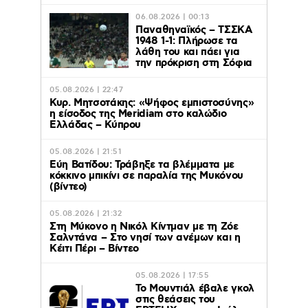
06.08.2026 | 00:13
Παναθηναϊκός – ΤΣΣΚΑ
1948 1-1: Πλήρωσε τα
λάθη του και πάει για
την πρόκριση στη Σόφια
05.08.2026 | 22:47
Κυρ. Μητσοτάκης: «Ψήφος εμπιστοσύνης»
η είσοδος της Meridiam στο καλώδιο
Ελλάδας – Κύπρου
05.08.2026 | 21:51
Εύη Βατίδου: Τράβηξε τα βλέμματα με
κόκκινο μπικίνι σε παραλία της Μυκόνου
(βίντεο)
05.08.2026 | 21:32
Στη Μύκονο η Νικόλ Κίντμαν με τη Ζόε
Σαλντάνα – Στο νησί των ανέμων και η
Κέιτι Πέρι – Βίντεο
05.08.2026 | 17:55
Το Μουντιάλ έβαλε γκολ
στις θεάσεις του