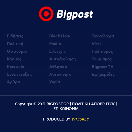
Ειδήσεις
Black Hole
Τεχνολογία
Πολιτική
Media
Viral
Οικονομία
Lifestyle
Πολιτισμός
Κόσμος
Αυτοδιοίκηση
Τουρισμός
Κοινωνία
Αθλητικά
Bigpost TV
Συνεντεύξεις
Αυτοκίνητο
Εφημερίδες
Άρθρα
Υγεία
Copyright © 2021 BIGPOST.GR |
ΠΟΛΙΤΙΚΗ ΑΠΟΡΡΗΤΟΥ
|
ΕΠΙΚΟΙΝΩΝΙΑ
PRODUCED BY
WHISKEY