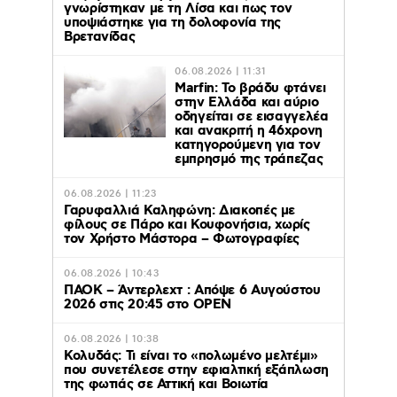
γνωρίστηκαν με τη Λίσα και πως τον
υποψιάστηκε για τη δολοφονία της
Βρετανίδας
06.08.2026 | 11:31
Marfin: Το βράδυ φτάνει
στην Ελλάδα και αύριο
οδηγείται σε εισαγγελέα
και ανακριτή η 46χρονη
κατηγορούμενη για τον
εμπρησμό της τράπεζας
06.08.2026 | 11:23
Γαρυφαλλιά Καληφώνη: Διακοπές με
φίλους σε Πάρο και Κουφονήσια, χωρίς
τον Χρήστο Μάστορα – Φωτογραφίες
06.08.2026 | 10:43
ΠΑΟΚ – Άντερλεχτ : Απόψε 6 Αυγούστου
2026 στις 20:45 στο ΟΡΕΝ
06.08.2026 | 10:38
Κολυδάς: Τι είναι το «πολωμένο μελτέμι»
που συνετέλεσε στην εφιαλτική εξάπλωση
της φωτιάς σε Αττική και Βοιωτία