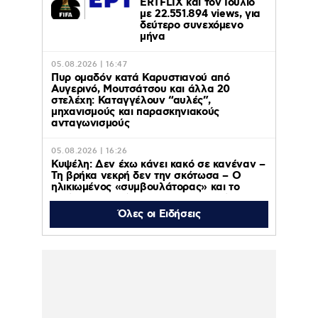
ERTFLIX και τον Ιούλιο
με 22.551.894 views, για
δεύτερο συνεχόμενο
μήνα
05.08.2026 | 16:47
Πυρ ομαδόν κατά Καρυστιανού από
Αυγερινό, Μουτσάτσου και άλλα 20
στελέχη: Καταγγέλουν “αυλές”,
μηχανισμούς και παρασκηνιακούς
ανταγωνισμούς
05.08.2026 | 16:26
Κυψέλη: Δεν έχω κάνει κακό σε κανέναν –
Τη βρήκα νεκρή δεν την σκότωσα – Ο
ηλικιωμένος «συμβουλάτορας» και το
ταξίδι στην Αράχωβα – Όσα ισχυρίστηκε ο
26χρονος για τη δολοφονία της
Όλες οι Ειδήσεις
Βρετανίδας
05.08.2026 | 15:56
Δυτική Αττική: Έχασε το 64% των δασών
της μέσα σε μία δεκαετία – Τα στοιχεία
σοκ για τις πυρκαγιές
05.08.2026 | 15:47