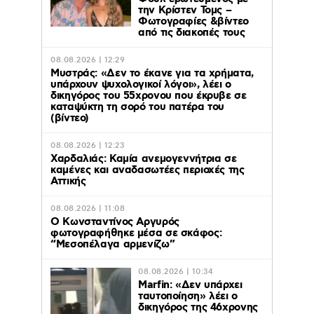
την Κρίστεν Τομς –
Φωτογραφίες &βίντεο
από τις διακοπές τους
08.08.2026 | 12:29
Μυστράς: «Δεν το έκανε για τα χρήματα,
υπάρχουν ψυχολογικοί λόγοι», λέει ο
δικηγόρος του 55χρονου που έκρυβε σε
καταψύκτη τη σορό του πατέρα του
(βίντεο)
08.08.2026 | 12:23
Χαρδαλιάς: Καμία ανεμογεννήτρια σε
καμένες και αναδασωτέες περιοχές της
Αττικής
08.08.2026 | 11:08
Ο Κωνσταντίνος Αργυρός
φωτογραφήθηκε μέσα σε σκάφος:
“Μεσοπέλαγα αρμενίζω”
08.08.2026 | 10:34
Marfin: «Δεν υπάρχει
ταυτοποίηση» λέει ο
δικηγόρος της 46χρονης