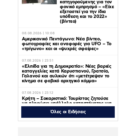
κατηγορούμενης για τον
φονικό εμπρησμό – «Είχε
εξεταστεί για την ίδια
υπόθεση και το 2022»
(βίντεο)
08.08.2026 | 10:08
Αμερικανικό Πεντάγωνο: Νέα βίντεο,
φωτογραφίες και αναφορές για UFO – Το
«τρίγωνο» και οι «ψυχρές σφαίρες»
07.08.2026 | 23:51
«Ελπίδα για τη Δημοκρατία»: Νέες βαριές
καταγγελίες κατά Καρυστιανού, Γρατσία,
Γαλανού και αυλικών ότι «μετέτρεψαν το
κίνημα σε φοβικό αρχηγικό κόμμα»
07.08.2026 | 23:12
Κρήτη – Σοκαριστικό: Τουρίστας ζητούσε
να πληρώσει υπάλληλο καταστήματος για
να ασελγήσει σε 10 χρονο κορίτσι που
Όλες οι Ειδήσεις
καθόταν αμέριμνο στην αυλή
07.08.2026 | 22:49
UEFA Super Cup: Η μάχη
για το τρόπαιο ζωντανά