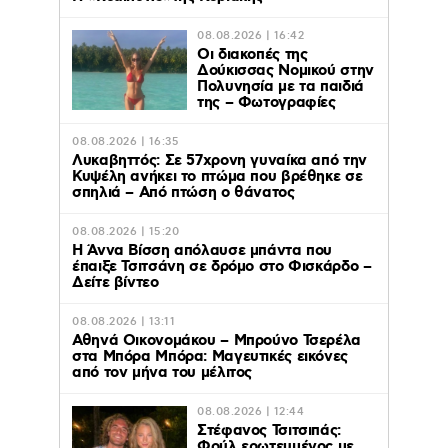
08.08.2026 | 16:42
Οι διακοπές της
Δούκισσας Νομικού στην
Πολυνησία με τα παιδιά
της – Φωτογραφίες
08.08.2026 | 16:35
Λυκαβηττός: Σε 57χρονη γυναίκα από την
Κυψέλη ανήκει το πτώμα που βρέθηκε σε
σπηλιά – Από πτώση ο θάνατος
08.08.2026 | 15:20
Η Άννα Βίσση απόλαυσε μπάντα που
έπαιξε Τσιτσάνη σε δρόμο στο Φισκάρδο –
Δείτε βίντεο
08.08.2026 | 13:11
Αθηνά Οικονομάκου – Μπρούνο Τσερέλα
στα Μπόρα Μπόρα: Mαγευτικές εικόνες
από τον μήνα του μέλιτος
08.08.2026 | 12:44
Στέφανος Τσιτσιπάς:
Φούλ ερωτευμένος με