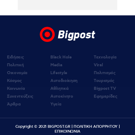
Ειδήσεις
Black Hole
Τεχνολογία
Πολιτική
Media
Viral
Οικονομία
Lifestyle
Πολιτισμός
Κόσμος
Αυτοδιοίκηση
Τουρισμός
Κοινωνία
Αθλητικά
Bigpost TV
Συνεντεύξεις
Αυτοκίνητο
Εφημερίδες
Άρθρα
Υγεία
Copyright © 2021 BIGPOST.GR |
ΠΟΛΙΤΙΚΗ ΑΠΟΡΡΗΤΟΥ
|
ΕΠΙΚΟΙΝΩΝΙΑ