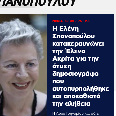
ΣΠΑΝΟΠΟΥΛΟΥ
MEDIA
|
08.08.2025 | 16:01
H Ελένη
Σπανοπούλου
κατακεραυνώνει
την Έλενα
Ακρίτα για την
άτυχη
δημοσιογράφο
που
αυτοπυρπολήθηκε
και αποκαθιστά
την αλήθεια
Η Αύρα Γρηγορίου «.... ούτε