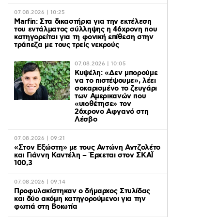
07.08.2026 | 10:25
Marfin: Στα δικαστήρια για την εκτέλεση
του εντάλματος σύλληψης η 46χρονη που
κατηγορείται για τη φονική επίθεση στην
τράπεζα με τους τρείς νεκρούς
07.08.2026 | 10:05
Κυψέλη: «Δεν μπορούμε
να το πιστέψουμε», λέει
σοκαρισμένο το ζευγάρι
των Αμερικανών που
«υιοθέτησε» τον
26χρονο Αφγανό στη
Λέσβο
07.08.2026 | 09:21
«Στον Εξώστη» με τους Αντώνη Αντζολέτο
και Γιάννη Καντέλη – Έρχεται στον ΣΚΑΪ
100,3
07.08.2026 | 09:14
Προφυλακίστηκαν ο δήμαρχος Στυλίδας
και δύο ακόμη κατηγορούμενοι για την
φωτιά στη Βοιωτία