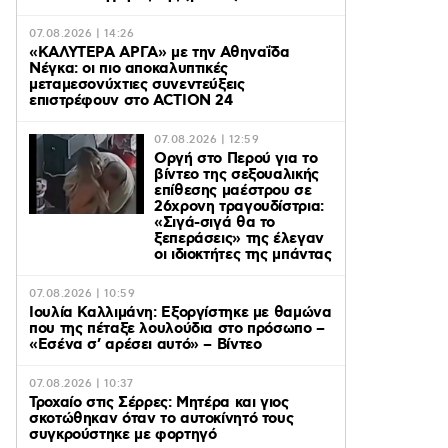
07.08.2026 | 14:26
«ΚΑΛΥΤΕΡΑ ΑΡΓΑ» με την Αθηναΐδα
Νέγκα: οι πιο αποκαλυπτικές
μεταμεσονύχτιες συνεντεύξεις
επιστρέφουν στο ACTION 24
07.08.2026 | 12:59
Οργή στο Περού για το
βίντεο της σεξουαλικής
επίθεσης μαέστρου σε
26χρονη τραγουδίστρια:
«Σιγά-σιγά θα το
ξεπεράσεις» της έλεγαν
οι ιδιοκτήτες της μπάντας
07.08.2026 | 10:59
Ιουλία Καλλιμάνη: Εξοργίστηκε με θαμώνα
που της πέταξε λουλούδια στο πρόσωπο –
«Εσένα σ’ αρέσει αυτό» – Βίντεο
07.08.2026 | 10:37
Τροχαίο στις Σέρρες: Μητέρα και γιος
σκοτώθηκαν όταν το αυτοκίνητό τους
συγκρούστηκε με φορτηγό