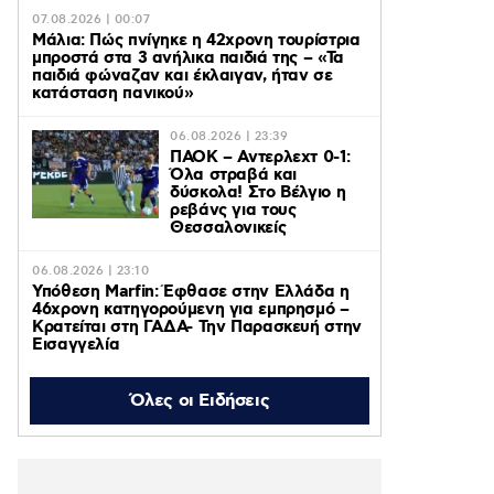
07.08.2026 | 00:07
Μάλια: Πώς πνίγηκε η 42χρονη τουρίστρια
μπροστά στα 3 ανήλικα παιδιά της – «Τα
παιδιά φώναζαν και έκλαιγαν, ήταν σε
κατάσταση πανικού»
06.08.2026 | 23:39
ΠΑΟΚ – Αντερλεχτ 0-1:
Όλα στραβά και
δύσκολα! Στο Βέλγιο η
ρεβάνς για τους
Θεσσαλονικείς
06.08.2026 | 23:10
Υπόθεση Marfin: Έφθασε στην Ελλάδα η
46χρονη κατηγορούμενη για εμπρησμό –
Κρατείται στη ΓΑΔΑ- Την Παρασκευή στην
Εισαγγελία
06.08.2026 | 22:43
Όλες οι Ειδήσεις
Έξαλλος ο Χρήστος Κούγιας για
δημοσιεύματα που αφορούν την
προσωπική του ζωή – Προειδοποιεί με
μηνύσεις