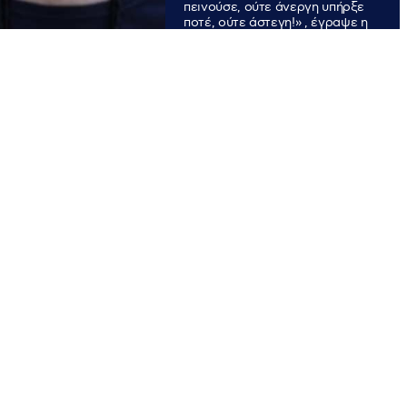
πεινούσε, ούτε άνεργη υπήρξε
ποτέ, ούτε άστεγη!» , έγραψε η
Ελένη Σπανοπούλου που
στρέφεται και κατά της Έλενας
Ακρίτας καταλογίζοντας της ότι
«δεν γνωρίζει ούτε τα
στοιχειώδη για την ισότητα και
τα δικαιώματα, που à la carte
υπερασπίζεται, όταν δεν
ασχολείται με το να αποκλείει
και να βρίζει κάθε διαφωνούντα
μαζί της»