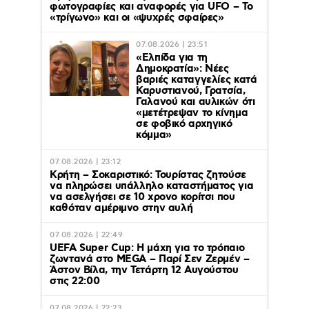
φωτογραφίες και αναφορές για UFO – Το
«τρίγωνο» και οι «ψυχρές σφαίρες»
07.08.2026 | 23:51
«Ελπίδα για τη
Δημοκρατία»: Νέες
βαριές καταγγελίες κατά
Καρυστιανού, Γρατσία,
Γαλανού και αυλικών ότι
«μετέτρεψαν το κίνημα
σε φοβικό αρχηγικό
κόμμα»
07.08.2026 | 23:12
Κρήτη – Σοκαριστικό: Τουρίστας ζητούσε
να πληρώσει υπάλληλο καταστήματος για
να ασελγήσει σε 10 χρονο κορίτσι που
καθόταν αμέριμνο στην αυλή
07.08.2026 | 22:49
UEFA Super Cup: Η μάχη για το τρόπαιο
ζωντανά στο MEGA – Παρί Σεν Ζερμέν –
Άστον Βίλα, την Τετάρτη 12 Αυγούστου
στις 22:00
07.08.2026 | 22:23