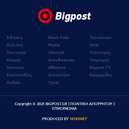
με τον Αντρέα Γεωργίου στην Ίμπιζα
Ειδήσεις
Black Hole
Τεχνολογία
Πολιτική
Media
Viral
Οικονομία
Lifestyle
Πολιτισμός
Κόσμος
Αυτοδιοίκηση
Τουρισμός
Κοινωνία
Αθλητικά
Bigpost TV
Συνεντεύξεις
Αυτοκίνητο
Εφημερίδες
Άρθρα
Υγεία
Copyright © 2021 BIGPOST.GR |
ΠΟΛΙΤΙΚΗ ΑΠΟΡΡΗΤΟΥ
|
ΕΠΙΚΟΙΝΩΝΙΑ
PRODUCED BY
WHISKEY