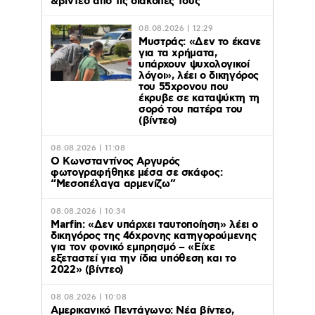
&βίντεο από τις διακοπές τους
08.08.2026 | 12:29
Μυστράς: «Δεν το έκανε
για τα χρήματα,
υπάρχουν ψυχολογικοί
λόγοι», λέει ο δικηγόρος
του 55χρονου που
έκρυβε σε καταψύκτη τη
σορό του πατέρα του
(βίντεο)
08.08.2026 | 11:08
Ο Κωνσταντίνος Αργυρός
φωτογραφήθηκε μέσα σε σκάφος:
“Μεσοπέλαγα αρμενίζω”
08.08.2026 | 10:34
Marfin: «Δεν υπάρχει ταυτοποίηση» λέει ο
δικηγόρος της 46χρονης κατηγορούμενης
για τον φονικό εμπρησμό – «Είχε
εξεταστεί για την ίδια υπόθεση και το
2022» (βίντεο)
08.08.2026 | 10:08
Αμερικανικό Πεντάγωνο: Νέα βίντεο,