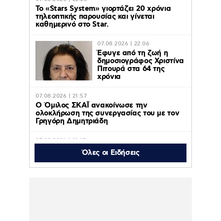
Το «Stars System» γιορτάζει 20 χρόνια
τηλεοπτικής παρουσίας και γίνεται
καθημερινό στο Star.
07.08.2026 | 22:06
Έφυγε από τη ζωή η
δημοσιογράφος Χριστίνα
Πιτουρά στα 64 της
χρόνια
07.08.2026 | 21:57
Ο Όμιλος ΣΚΑΪ ανακοίνωσε την
ολοκλήρωση της συνεργασίας του με τον
Γρηγόρη Δημητριάδη
07.08.2026 | 21:15
Μαρίνα Βερνίκου έπιασε λαγοκέφαλο και
Όλες οι Ειδήσεις
πόζαρε μαζί του: «Δεν υπάρχει λόγος να
φοβόμαστε τη θάλασσα» – Βίντεο
07.08.2026 | 16:26
Συνελήφθη στη Γερμανία 31χρονος για
δολοφονίες μελών της Greek Mafia,
κατηγορείται και για την εκτέλεση με 97
σφαίρες του Βαγγέλη Ζαμπούνη