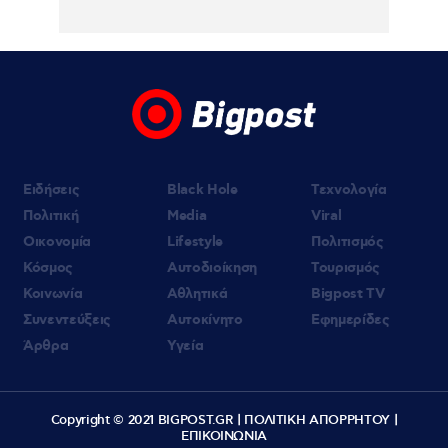
Ειδήσεις
Black Hole
Τεχνολογία
Πολιτική
Media
Viral
Οικονομία
Lifestyle
Πολιτισμός
Κόσμος
Αυτοδιοίκηση
Τουρισμός
Κοινωνία
Αθλητικά
Bigpost TV
Συνεντεύξεις
Αυτοκίνητο
Εφημερίδες
Άρθρα
Υγεία
Copyright © 2021 BIGPOST.GR |
ΠΟΛΙΤΙΚΗ ΑΠΟΡΡΗΤΟΥ
|
ΕΠΙΚΟΙΝΩΝΙΑ