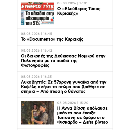
08.08.2026 | 17:01
Ο «Eλεύθερος Τύπος
Κυριακής»
08.08.2026 | 16:45
Το «Documento» της Κυριακής
08.08.2026 | 16:42
Οι διακοπές της Δούκισσας Νομικού στην
Πολυνησία με τα παιδιά της –
Φωτογραφίες
08.08.2026 | 16:35
Λυκαβηττός: Σε 57χρονη γυναίκα από την
Κυψέλη ανήκει το πτώμα που βρέθηκε σε
σπηλιά – Από πτώση ο θάνατος
08.08.2026 | 15:20
Η Άννα Βίσση απόλαυσε
μπάντα που έπαιξε
Τσιτσάνη σε δρόμο στο
Φισκάρδο – Δείτε βίντεο