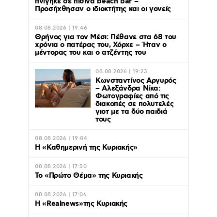
πνίγηκε σε πισίνα beach bar –
Προσήχθησαν ο ιδιοκτήτης και οι γονείς
08.08.2026 | 19:46
Θρήνος για τον Μέσι: Πέθανε στα 68 του
χρόνια ο πατέρας του, Χόρχε – Ήταν ο
μέντορας του και ο ατζέντης του
08.08.2026 | 19:23
Κωνσταντίνος Αργυρός
– Αλεξάνδρα Νίκα:
Φωτογραφίες από τις
διακοπές σε πολυτελές
γιοτ με τα δύο παιδιά
τους
08.08.2026 | 19:04
H «Καθημερινή της Κυριακής»
08.08.2026 | 17:50
Το «Πρώτο Θέμα» της Κυριακής
08.08.2026 | 17:06
Η «Realnews»της Κυριακής