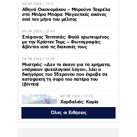
08.08.2026 | 13:11
Αθηνά Οικονομάκου – Μπρούνο Τσερέλα
στα Μπόρα Μπόρα: Mαγευτικές εικόνες
από τον μήνα του μέλιτος
08.08.2026 | 12:44
Στέφανος Τσιτσιπάς: Φούλ ερωτευμένος
με την Κρίστεν Τομς – Φωτογραφίες
&βίντεο από τις διακοπές τους
08.08.2026 | 12:29
Μυστράς: «Δεν το έκανε για τα χρήματα,
υπάρχουν ψυχολογικοί λόγοι», λέει ο
δικηγόρος του 55χρονου που έκρυβε σε
καταψύκτη τη σορό του πατέρα του
(βίντεο)
08.08.2026 | 12:23
Χαρδαλιάς: Καμία
ανεμογεννήτρια σε
καμένες και
Όλες οι Ειδήσεις
αναδασωτέες περιοχές
της Αττικής
08.08.2026 | 11:08