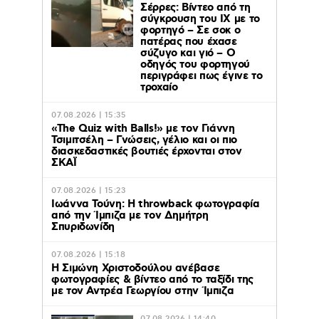
Σέρρες: Βίντεο από τη
σύγκρουση του ΙΧ με το
φορτηγό – Σε σοκ ο
πατέρας που έχασε
σύζυγο και γιό – Ο
οδηγός του φορτηγού
περιγράφει πως έγινε το
τροχαίο
07.08.2026 | 15:35
«The Quiz with Balls!» με τον Γιάννη
Τσιμιτσέλη – Γνώσεις, γέλιο και οι πιο
διασκεδαστικές βουτιές έρχονται στον
ΣΚΑΪ
07.08.2026 | 15:23
Ιωάννα Τούνη: Η throwback φωτογραφία
από την Ίμπιζα με τον Δημήτρη
Σπυριδωνίδη
07.08.2026 | 15:18
Η Σιμώνη Χριστοδούλου ανέβασε
φωτογραφίες & βίντεο από το ταξίδι της
με τον Αντρέα Γεωργίου στην Ίμπιζα