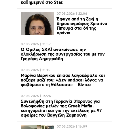
καθημερινό στο Star.
07.08.2026 | 22:06
Έφυγε από τη ζωή η
δημοσιογράφος Χριστίνα
Πιτουρά στα 64 της
χρόνια
07.08.2026 | 21:57
Ο Όμιλος ΣΚΑΪ ανακοίνωσε την
ολοκλήρωση της συνεργασίας του με τον
Γρηγόρη Δημητριάδη
07.08.2026 | 21:15
Μαρίνα Βερνίκου έπιασε λαγοκέφαλο και
πόζαρε μαζί του: «Δεν υπάρχει λόγος να
φοβόμαστε τη θάλασσα» – Βίντεο
07.08.2026 | 16:26
Συνελήφθη στη Γερμανία 31χρονος για
δολοφονίες μελών της Greek Mafia,
κατηγορείται και για την εκτέλεση με 97
σφαίρες του Βαγγέλη Ζαμπούνη
07.08.2026 | 16:09