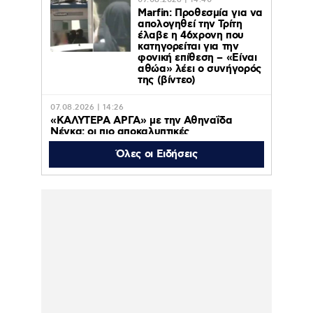
07.08.2026 | 14:40
Marfin: Προθεσμία για να
απολογηθεί την Τρίτη
έλαβε η 46χρονη που
κατηγορείται για την
φονική επίθεση – «Είναι
αθώα» λέει ο συνήγορός
της (βίντεο)
07.08.2026 | 14:26
«ΚΑΛΥΤΕΡΑ ΑΡΓΑ» με την Αθηναΐδα
Νέγκα: οι πιο αποκαλυπτικές
μεταμεσονύχτιες συνεντεύξεις
επιστρέφουν στο ACTION 24
Όλες οι Ειδήσεις
07.08.2026 | 12:59
Οργή στο Περού για το βίντεο της
σεξουαλικής επίθεσης μαέστρου σε
26χρονη τραγουδίστρια: «Σιγά-σιγά θα το
ξεπεράσεις» της έλεγαν οι ιδιοκτήτες της
μπάντας
07.08.2026 | 10:59
Ιουλία Καλλιμάνη: Εξοργίστηκε με θαμώνα
που της πέταξε λουλούδια στο πρόσωπο –
«Εσένα σ’ αρέσει αυτό» – Βίντεο