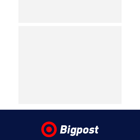
07.08.2026 | 10:37
Τροχαίο στις Σέρρες:
Μητέρα και γιος
σκοτώθηκαν όταν το
αυτοκίνητό τους
συγκρούστηκε με
φορτηγό
07.08.2026 | 10:25
Marfin: Στα δικαστήρια για την εκτέλεση
του εντάλματος σύλληψης η 46χρονη που
κατηγορείται για τη φονική επίθεση στην
τράπεζα με τους τρείς νεκρούς
07.08.2026 | 10:05
Κυψέλη: «Δεν μπορούμε να το
πιστέψουμε», λέει σοκαρισμένο το ζευγάρι
των Αμερικανών που «υιοθέτησε» τον
26χρονο Αφγανό στη Λέσβο
07.08.2026 | 09:21
«Στον Εξώστη» με τους Αντώνη Αντζολέτο
και Γιάννη Καντέλη – Έρχεται στον ΣΚΑΪ
100,3