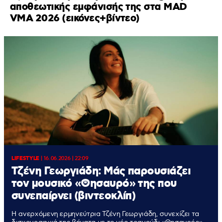
αποθεωτικής εμφάνισής της στα MAD
VMA 2026 (εικόνες+βίντεο)
LIFESTYLE
|
16.06.2026 | 22:09
Τζένη Γεωργιάδη: Μάς παρουσιάζει
τον μουσικό «Θησαυρό» της που
συνεπαίρνει (βιντεοκλίπ)
Η ανερχόμενη ερμηνεύτρια Τζένη Γεωργιάδη, συνεχίζει τα