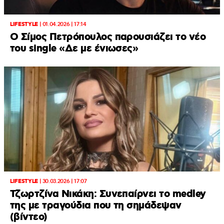
LIFESTYLE
|
01.04.2026 | 17:14
Ο Σίμος Πετρόπουλος παρουσιάζει το νέο
του single «Δε με ένιωσες»
LIFESTYLE
|
30.03.2026 | 17:07
Τζωρτζίνα Νικάκη: Συνεπαίρνει το medley
της με τραγούδια που τη σημάδεψαν
(βίντεο)