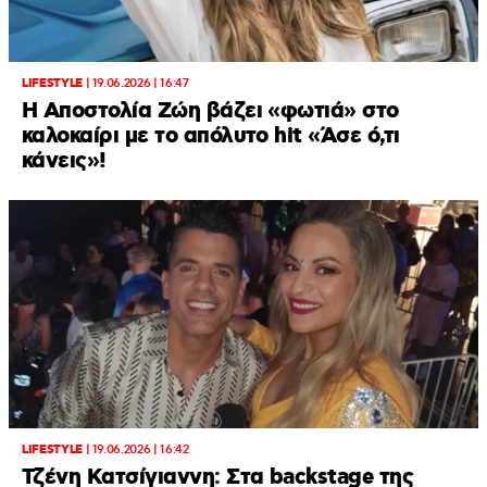
LIFESTYLE
|
19.06.2026 | 16:47
Η Αποστολία Ζώη βάζει «φωτιά» στο
καλοκαίρι με το απόλυτο hit «Άσε ό,τι
κάνεις»!
LIFESTYLE
|
19.06.2026 | 16:42
Τζένη Κατσίγιαννη: Στα backstage της