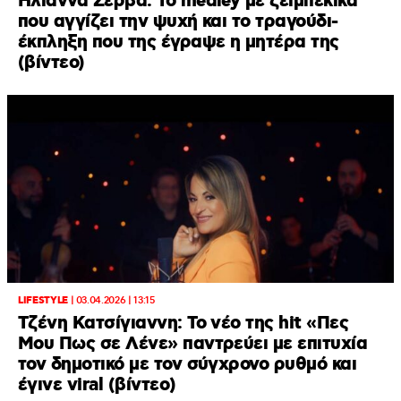
Ηλιάννα Ζέρβα: Το medley με ζεϊμπέκικα
που αγγίζει την ψυχή και το τραγούδι-
έκπληξη που της έγραψε η μητέρα της
(βίντεο)
LIFESTYLE
|
03.04.2026 | 13:15
Tζένη Κατσίγιαννη: Το νέο της hit «Πες
Μου Πως σε Λένε» παντρεύει με επιτυχία
τον δημοτικό με τον σύγχρονο ρυθμό και
έγινε viral (βίντεο)