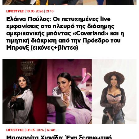
LIFESTYLE
|
10.05.2026 | 21:18
Ελάινα Πούλος: Οι πετυχημένες live
εμφανίσεις στο πλευρό της διάσημης
αμερικανικής μπάντας «Coverland» και η
τιμητική διάκριση από την Πρόεδρο του
Μπρονξ (εικόνες+βίντεο)
LIFESTYLE
|
08.05.2026 | 16:48
Μαργαρίτα Χιονίδη: Ένα ξεσηκωτικό