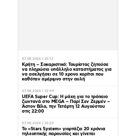
07.08.2026 | 23:12
Κρήτη – Σοκαριστικό: Τουρίστας ζητούσε
να πληρώσει υπάλληλο καταστήματος για
να ασελγήσει σε 10 χρονο κορίτσι που
καθόταν αμέριμνο στην αυλή
07.08.2026 | 22:49
UEFA Super Cup: Η μάχη για το τρόπαιο
ζωντανά στο MEGA – Παρί Σεν Ζερμέν –
Άστον Βίλα, την Τετάρτη 12 Αυγούστου
στις 22:00
07.08.2026 | 22:23
Το «Stars System» γιορτάζει 20 χρόνια
τηλεοπτικής παρουσίας και γίνεται