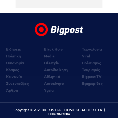
Ειδήσεις
Black Hole
Τεχνολογία
Πολιτική
Media
Viral
Οικονομία
Lifestyle
Πολιτισμός
Κόσμος
Αυτοδιοίκηση
Τουρισμός
Κοινωνία
Αθλητικά
Bigpost TV
Συνεντεύξεις
Αυτοκίνητο
Εφημερίδες
Άρθρα
Υγεία
Copyright © 2021 BIGPOST.GR |
ΠΟΛΙΤΙΚΗ ΑΠΟΡΡΗΤΟΥ
|
ΕΠΙΚΟΙΝΩΝΙΑ