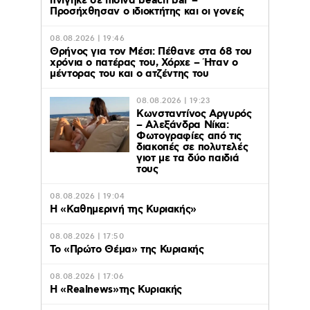
πνίγηκε σε πισίνα beach bar –
Προσήχθησαν ο ιδιοκτήτης και οι γονείς
08.08.2026 | 19:46
Θρήνος για τον Μέσι: Πέθανε στα 68 του
χρόνια ο πατέρας του, Χόρχε – Ήταν ο
μέντορας του και ο ατζέντης του
08.08.2026 | 19:23
Κωνσταντίνος Αργυρός
– Αλεξάνδρα Νίκα:
Φωτογραφίες από τις
διακοπές σε πολυτελές
γιοτ με τα δύο παιδιά
τους
08.08.2026 | 19:04
H «Καθημερινή της Κυριακής»
08.08.2026 | 17:50
Το «Πρώτο Θέμα» της Κυριακής
08.08.2026 | 17:06
Η «Realnews»της Κυριακής