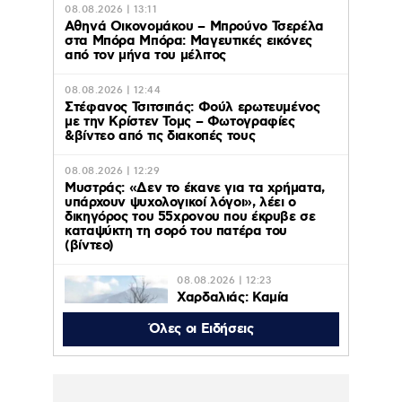
08.08.2026 | 13:11
Αθηνά Οικονομάκου – Μπρούνο Τσερέλα
στα Μπόρα Μπόρα: Mαγευτικές εικόνες
από τον μήνα του μέλιτος
08.08.2026 | 12:44
Στέφανος Τσιτσιπάς: Φούλ ερωτευμένος
με την Κρίστεν Τομς – Φωτογραφίες
&βίντεο από τις διακοπές τους
08.08.2026 | 12:29
Μυστράς: «Δεν το έκανε για τα χρήματα,
υπάρχουν ψυχολογικοί λόγοι», λέει ο
δικηγόρος του 55χρονου που έκρυβε σε
καταψύκτη τη σορό του πατέρα του
(βίντεο)
08.08.2026 | 12:23
Χαρδαλιάς: Καμία
ανεμογεννήτρια σε
καμένες και
Όλες οι Ειδήσεις
αναδασωτέες περιοχές
της Αττικής
08.08.2026 | 11:08