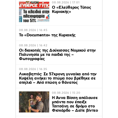
08.08.2026 | 17:01
Ο «Eλεύθερος Τύπος
Κυριακής»
08.08.2026 | 16:45
Το «Documento» της Κυριακής
08.08.2026 | 16:42
Οι διακοπές της Δούκισσας Νομικού στην
Πολυνησία με τα παιδιά της –
Φωτογραφίες
08.08.2026 | 16:35
Λυκαβηττός: Σε 57χρονη γυναίκα από την
Κυψέλη ανήκει το πτώμα που βρέθηκε σε
σπηλιά – Από πτώση ο θάνατος
08.08.2026 | 15:20
Η Άννα Βίσση απόλαυσε
μπάντα που έπαιξε
Τσιτσάνη σε δρόμο στο
Φισκάρδο – Δείτε βίντεο