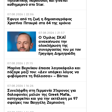
τηλεοπτικής παρουσίας και γίνεται
καθημερινό στο Star.
07.08.2026 | 22:06
Έφυγε από τη ζωή η δημοσιογράφος
Χριστίνα Πιτουρά στα 64 της χρόνια
07.08.2026 | 21:57
Ο Όμιλος ΣΚΑΪ
ανακοίνωσε την
ολοκλήρωση της
συνεργασίας του με τον
Γρηγόρη Δημητριάδη
07.08.2026 | 21:15
Μαρίνα Βερνίκου έπιασε λαγοκέφαλο και
πόζαρε μαζί του: «Δεν υπάρχει λόγος να
φοβόμαστε τη θάλασσα» – Βίντεο
07.08.2026 | 16:26
Συνελήφθη στη Γερμανία 31χρονος για
δολοφονίες μελών της Greek Mafia,
κατηγορείται και για την εκτέλεση με 97
σφαίρες του Βαγγέλη Ζαμπούνη