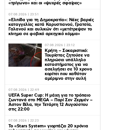
«τρίγωνο» και οι «ψυχρές σφαίρες»
07.08.2026 | 23:51
«Ελπίδα για τη Δημοκρατία»: Νέες βαριές
καταγγελίες κατά Καρυστιανού, Γρατσία,
Γαλανού και αυλικών ότι «μετέτρεψαν το
κίνημα σε φοβικό αρχηγικό κόμμα»
07.08.2026 | 23:12
Κρήτη – Σοκαριστικό:
Τουρίστας ζητούσε να
πληρώσει υπάλληλο
καταστήματος για να
ασελγήσει σε 10 χρονο
κορίτσι που καθόταν
αμέριμνο στην αυλή
07.08.2026 | 22:49
UEFA Super Cup: Η μάχη για το τρόπαιο
ζωντανά στο MEGA – Παρί Σεν Ζερμέν –
Άστον Βίλα, την Τετάρτη 12 Αυγούστου
στις 22:00
07.08.2026 | 22:23
Το «Stars System» γιορτάζει 20 χρόνια