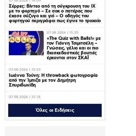
07.08.2026 | 16:09
Σέρρες: Βίντεο από τη σύγκρουση του ΙΧ
με το φορτηγό – Σε σοκ ο πατέρας που
έχασε σύζυγο και γιό – Ο οδηγός του
φορτηγού περιγράφει πως έγινε το τροχαίο
07.08.2026 | 15:35
«The Quiz with Balls!» με
τον Γιάννη Τσιμιτσέλη –
Γνώσεις, γέλιο και οι πιο
διασκεδαστικές βουτιές
έρχονται στον ΣΚΑΪ
07.08.2026 | 15:23
Ιωάννα Τούνη: Η throwback φωτογραφία
από την Ίμπιζα με τον Δημήτρη
Σπυριδωνίδη
07.08.2026 | 15:18
Η Σιμώνη Χριστοδούλου ανέβασε
φωτογραφίες & βίντεο από το ταξίδι της
Όλες οι Ειδήσεις
με τον Αντρέα Γεωργίου στην Ίμπιζα
07.08.2026 | 14:40
Marfin: Προθεσμία για να απολογηθεί την
Τρίτη έλαβε η 46χρονη που κατηγορείται