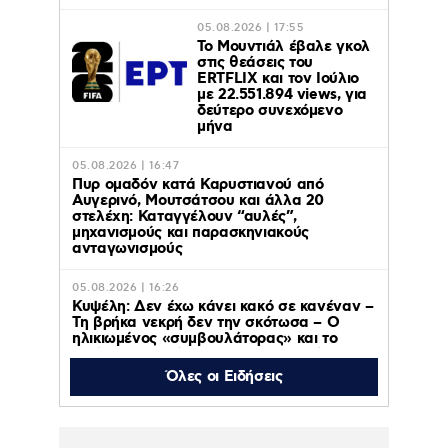
05.08.2026 | 17:55
Το Μουντιάλ έβαλε γκολ
στις θεάσεις του
ERTFLIX και τον Ιούλιο
με 22.551.894 views, για
δεύτερο συνεχόμενο
μήνα
05.08.2026 | 16:47
Πυρ ομαδόν κατά Καρυστιανού από
Αυγερινό, Μουτσάτσου και άλλα 20
στελέχη: Καταγγέλουν “αυλές”,
μηχανισμούς και παρασκηνιακούς
ανταγωνισμούς
05.08.2026 | 16:26
Κυψέλη: Δεν έχω κάνει κακό σε κανέναν –
Τη βρήκα νεκρή δεν την σκότωσα – Ο
ηλικιωμένος «συμβουλάτορας» και το
ταξίδι στην Αράχωβα – Όσα ισχυρίστηκε ο
26χρονος για τη δολοφονία της
Όλες οι Ειδήσεις
Βρετανίδας
05.08.2026 | 15:56
Δυτική Αττική: Έχασε το 64% των δασών