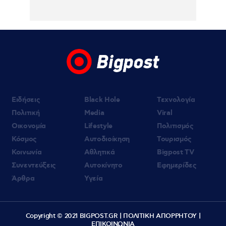
Αναστολή πλειστηριασμών, ασφαλιστικών
και φορολογικών υποχρεώσεων (βίντεο)
Ειδήσεις
Black Hole
Τεχνολογία
Πολιτική
Media
Viral
Οικονομία
Lifestyle
Πολιτισμός
Κόσμος
Αυτοδιοίκηση
Τουρισμός
Κοινωνία
Αθλητικά
Bigpost TV
Συνεντεύξεις
Αυτοκίνητο
Εφημερίδες
Άρθρα
Υγεία
Copyright © 2021 BIGPOST.GR |
ΠΟΛΙΤΙΚΗ ΑΠΟΡΡΗΤΟΥ
|
ΕΠΙΚΟΙΝΩΝΙΑ