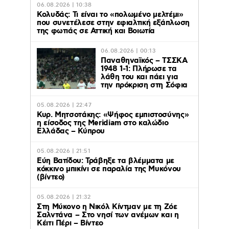
06.08.2026 | 10:38
Κολυδάς: Τι είναι το «πολωμένο μελτέμι»
που συνετέλεσε στην εφιαλτική εξάπλωση
της φωτιάς σε Αττική και Βοιωτία
06.08.2026 | 00:13
Παναθηναϊκός – ΤΣΣΚΑ
1948 1-1: Πλήρωσε τα
λάθη του και πάει για
την πρόκριση στη Σόφια
05.08.2026 | 22:47
Κυρ. Μητσοτάκης: «Ψήφος εμπιστοσύνης»
η είσοδος της Meridiam στο καλώδιο
Ελλάδας – Κύπρου
05.08.2026 | 21:51
Εύη Βατίδου: Τράβηξε τα βλέμματα με
κόκκινο μπικίνι σε παραλία της Μυκόνου
(βίντεο)
05.08.2026 | 21:32
Στη Μύκονο η Νικόλ Κίντμαν με τη Ζόε
Σαλντάνα – Στο νησί των ανέμων και η
Κέιτι Πέρι – Βίντεο