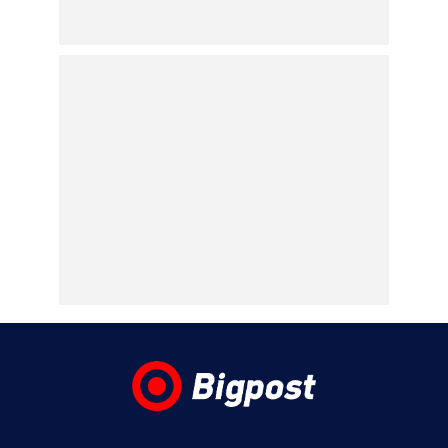
Τροχαίο στις Σέρρες:
Μητέρα και γιος
σκοτώθηκαν όταν το
αυτοκίνητό τους
συγκρούστηκε με
φορτηγό
07.08.2026 | 10:25
Marfin: Στα δικαστήρια για την εκτέλεση
του εντάλματος σύλληψης η 46χρονη που
κατηγορείται για τη φονική επίθεση στην
τράπεζα με τους τρείς νεκρούς
07.08.2026 | 10:05
Κυψέλη: «Δεν μπορούμε να το
πιστέψουμε», λέει σοκαρισμένο το ζευγάρι
των Αμερικανών που «υιοθέτησε» τον
26χρονο Αφγανό στη Λέσβο
07.08.2026 | 09:21
«Στον Εξώστη» με τους Αντώνη Αντζολέτο
και Γιάννη Καντέλη – Έρχεται στον ΣΚΑΪ
100,3