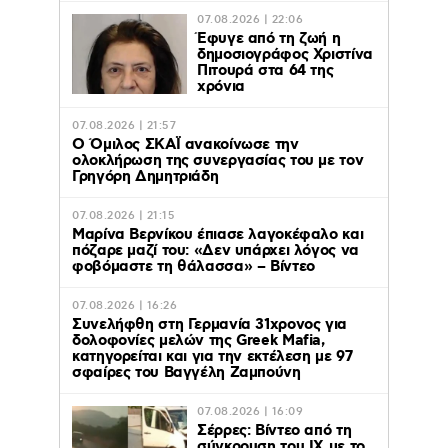
07.08.2026 | 22:06
Έφυγε από τη ζωή η
δημοσιογράφος Χριστίνα
Πιτουρά στα 64 της
χρόνια
07.08.2026 | 21:57
Ο Όμιλος ΣΚΑΪ ανακοίνωσε την
ολοκλήρωση της συνεργασίας του με τον
Γρηγόρη Δημητριάδη
07.08.2026 | 21:15
Μαρίνα Βερνίκου έπιασε λαγοκέφαλο και
πόζαρε μαζί του: «Δεν υπάρχει λόγος να
φοβόμαστε τη θάλασσα» – Βίντεο
07.08.2026 | 16:26
Συνελήφθη στη Γερμανία 31χρονος για
δολοφονίες μελών της Greek Mafia,
κατηγορείται και για την εκτέλεση με 97
σφαίρες του Βαγγέλη Ζαμπούνη
07.08.2026 | 16:09
Σέρρες: Βίντεο από τη
σύγκρουση του ΙΧ με το