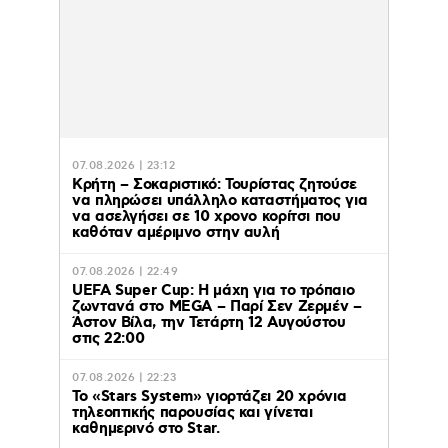
07.08.2026 | 23:12
Κρήτη – Σοκαριστικό: Τουρίστας ζητούσε
να πληρώσει υπάλληλο καταστήματος για
να ασελγήσει σε 10 χρονο κορίτσι που
καθόταν αμέριμνο στην αυλή
07.08.2026 | 22:49
UEFA Super Cup: Η μάχη για το τρόπαιο
ζωντανά στο MEGA – Παρί Σεν Ζερμέν –
Άστον Βίλα, την Τετάρτη 12 Αυγούστου
στις 22:00
07.08.2026 | 22:23
Το «Stars System» γιορτάζει 20 χρόνια
τηλεοπτικής παρουσίας και γίνεται
καθημερινό στο Star.