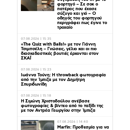
φορτηγό – Σε σοκ ο
πατέρας που έχασε
σύζυγο και γιό – Ο
οδηγός του φορτηγού
περιγράφει πως έγινε το
τροχαίο
07.08.2026 | 15:35
«The Quiz with Balls!» με τον Γιάννη
Τσιμιτσέλη – Γνώσεις, γέλιο και οι πιο
διασκεδαστικές βουτιές έρχονται στον
ΣΚΑΪ
07.08.2026 | 15:23
Ιωάννα Τούνη: Η throwback φωτογραφία
από την Ίμπιζα με τον Δημήτρη
Σπυριδωνίδη
07.08.2026 | 15:18
Η Σιμώνη Χριστοδούλου ανέβασε
φωτογραφίες & βίντεο από το ταξίδι της
με τον Αντρέα Γεωργίου στην Ίμπιζα
07.08.2026 | 14:40
Marfin: Προθεσμία για να