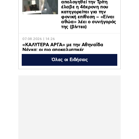
απολογηθεί την Τρίτη
έλαβε η 46χρονη που
κατηγορείται για την
φονική επίθεση – «Είναι
αθώα» λέει ο συνήγορός
της (βίντεο)
07.08.2026 | 14:26
«ΚΑΛΥΤΕΡΑ ΑΡΓΑ» με την Αθηναΐδα
Νέγκα: οι πιο αποκαλυπτικές
μεταμεσονύχτιες συνεντεύξεις
επιστρέφουν στο ACTION 24
Όλες οι Ειδήσεις
07.08.2026 | 12:59
Οργή στο Περού για το βίντεο της
σεξουαλικής επίθεσης μαέστρου σε
26χρονη τραγουδίστρια: «Σιγά-σιγά θα το
ξεπεράσεις» της έλεγαν οι ιδιοκτήτες της
μπάντας
07.08.2026 | 10:59
Ιουλία Καλλιμάνη: Εξοργίστηκε με θαμώνα
που της πέταξε λουλούδια στο πρόσωπο –
«Εσένα σ’ αρέσει αυτό» – Βίντεο
07.08.2026 | 10:37