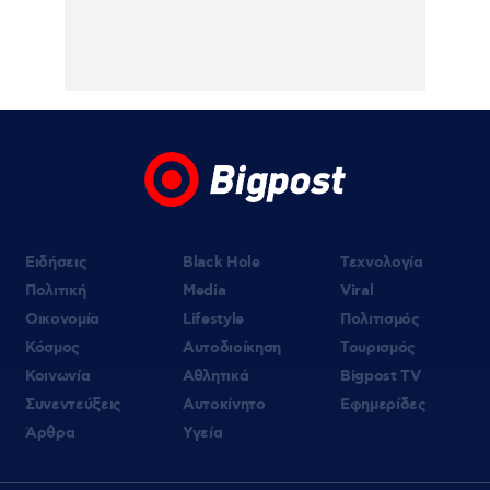
06.08.2026 | 20:19
Αμαλία Κωστοπούλου: Νέες φωτογραφίες
από τις διακοπές της στο Κάπρι
06.08.2026 | 19:10
«Δύο μαύρα πουκάμισα»: Κυκλοφόρησε το
πρώτο τρέϊλερ της νέας δραματικής σειράς
του MEGA
Ειδήσεις
Black Hole
Τεχνολογία
Πολιτική
Media
Viral
Οικονομία
Lifestyle
Πολιτισμός
Κόσμος
Αυτοδιοίκηση
Τουρισμός
Κοινωνία
Αθλητικά
Bigpost TV
Συνεντεύξεις
Αυτοκίνητο
Εφημερίδες
Άρθρα
Υγεία