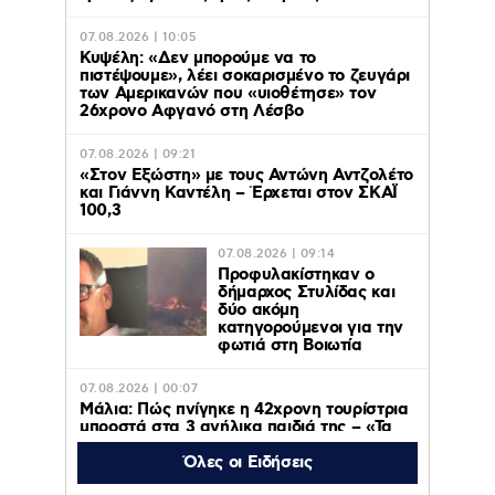
07.08.2026 | 10:05
Κυψέλη: «Δεν μπορούμε να το
πιστέψουμε», λέει σοκαρισμένο το ζευγάρι
των Αμερικανών που «υιοθέτησε» τον
26χρονο Αφγανό στη Λέσβο
07.08.2026 | 09:21
«Στον Εξώστη» με τους Αντώνη Αντζολέτο
και Γιάννη Καντέλη – Έρχεται στον ΣΚΑΪ
100,3
07.08.2026 | 09:14
Προφυλακίστηκαν ο
δήμαρχος Στυλίδας και
δύο ακόμη
κατηγορούμενοι για την
φωτιά στη Βοιωτία
07.08.2026 | 00:07
Μάλια: Πώς πνίγηκε η 42χρονη τουρίστρια
μπροστά στα 3 ανήλικα παιδιά της – «Τα
παιδιά φώναζαν και έκλαιγαν, ήταν σε
κατάσταση πανικού»
Όλες οι Ειδήσεις