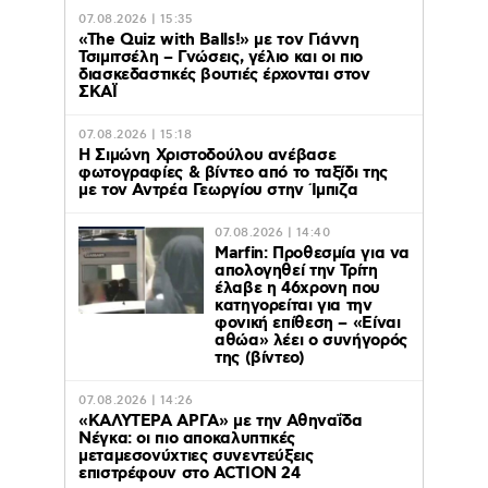
07.08.2026 | 15:35
«The Quiz with Balls!» με τον Γιάννη
Τσιμιτσέλη – Γνώσεις, γέλιο και οι πιο
διασκεδαστικές βουτιές έρχονται στον
ΣΚΑΪ
07.08.2026 | 15:18
Η Σιμώνη Χριστοδούλου ανέβασε
φωτογραφίες & βίντεο από το ταξίδι της
με τον Αντρέα Γεωργίου στην Ίμπιζα
07.08.2026 | 14:40
Marfin: Προθεσμία για να
απολογηθεί την Τρίτη
έλαβε η 46χρονη που
κατηγορείται για την
φονική επίθεση – «Είναι
αθώα» λέει ο συνήγορός
της (βίντεο)
07.08.2026 | 14:26
«ΚΑΛΥΤΕΡΑ ΑΡΓΑ» με την Αθηναΐδα
Νέγκα: οι πιο αποκαλυπτικές
μεταμεσονύχτιες συνεντεύξεις
επιστρέφουν στο ACTION 24