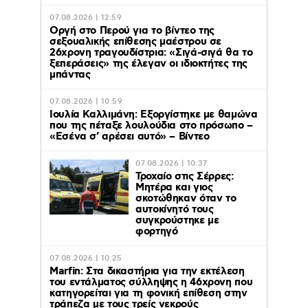
07.08.2026 | 12:59
Οργή στο Περού για το βίντεο της
σεξουαλικής επίθεσης μαέστρου σε
26χρονη τραγουδίστρια: «Σιγά-σιγά θα το
ξεπεράσεις» της έλεγαν οι ιδιοκτήτες της
μπάντας
07.08.2026 | 10:59
Ιουλία Καλλιμάνη: Εξοργίστηκε με θαμώνα
που της πέταξε λουλούδια στο πρόσωπο –
«Εσένα σ’ αρέσει αυτό» – Βίντεο
07.08.2026 | 10:37
Τροχαίο στις Σέρρες:
Μητέρα και γιος
σκοτώθηκαν όταν το
αυτοκίνητό τους
συγκρούστηκε με
φορτηγό
07.08.2026 | 10:25
Marfin: Στα δικαστήρια για την εκτέλεση
του εντάλματος σύλληψης η 46χρονη που
κατηγορείται για τη φονική επίθεση στην
τράπεζα με τους τρείς νεκρούς