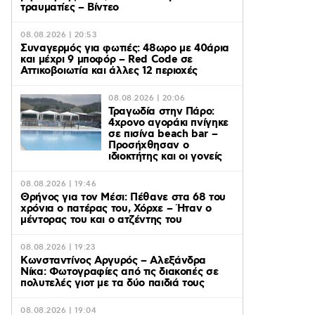
τραυματίες – Βίντεο
08.08.2026 | 20:53
Συναγερμός για φωτιές: 48ωρο με 40άρια
και μέχρι 9 μποφόρ – Red Code σε
Αττικοβοιωτία και άλλες 12 περιοχές
08.08.2026 | 20:06
Τραγωδία στην Πάρο:
4χρονο αγοράκι πνίγηκε
σε πισίνα beach bar –
Προσήχθησαν ο
ιδιοκτήτης και οι γονείς
08.08.2026 | 19:46
Θρήνος για τον Μέσι: Πέθανε στα 68 του
χρόνια ο πατέρας του, Χόρχε – Ήταν ο
μέντορας του και ο ατζέντης του
08.08.2026 | 19:23
Κωνσταντίνος Αργυρός – Αλεξάνδρα
Νίκα: Φωτογραφίες από τις διακοπές σε
πολυτελές γιοτ με τα δύο παιδιά τους
08.08.2026 | 19:04