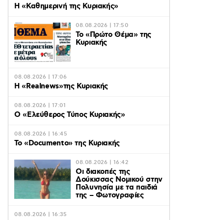
H «Καθημερινή της Κυριακής»
08.08.2026 | 17:50
Το «Πρώτο Θέμα» της
Κυριακής
08.08.2026 | 17:06
Η «Realnews»της Κυριακής
08.08.2026 | 17:01
Ο «Eλεύθερος Τύπος Κυριακής»
08.08.2026 | 16:45
Το «Documento» της Κυριακής
08.08.2026 | 16:42
Οι διακοπές της
Δούκισσας Νομικού στην
Πολυνησία με τα παιδιά
της – Φωτογραφίες
08.08.2026 | 16:35