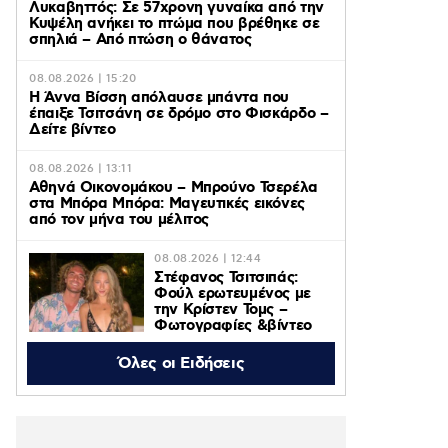
Λυκαβηττός: Σε 57χρονη γυναίκα από την
Κυψέλη ανήκει το πτώμα που βρέθηκε σε
σπηλιά – Από πτώση ο θάνατος
08.08.2026 | 15:20
Η Άννα Βίσση απόλαυσε μπάντα που
έπαιξε Τσιτσάνη σε δρόμο στο Φισκάρδο –
Δείτε βίντεο
08.08.2026 | 13:11
Αθηνά Οικονομάκου – Μπρούνο Τσερέλα
στα Μπόρα Μπόρα: Mαγευτικές εικόνες
από τον μήνα του μέλιτος
08.08.2026 | 12:44
Στέφανος Τσιτσιπάς:
Φούλ ερωτευμένος με
την Κρίστεν Τομς –
Φωτογραφίες &βίντεο
από τις διακοπές τους
Όλες οι Ειδήσεις
08.08.2026 | 12:29
Μυστράς: «Δεν το έκανε για τα χρήματα,
υπάρχουν ψυχολογικοί λόγοι», λέει ο
δικηγόρος του 55χρονου που έκρυβε σε